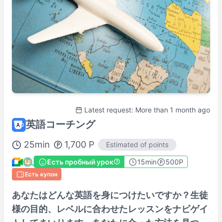
Fri
13:30
–
18:00
Sat
09:30
–
15:00
Actual availability may differ. Please check when you make a request.
Shown in
Asia/Tokyo
time.
Профиль преподавателя
Latest request: More than 1 month ago
英語コーチング
25
min
1,700
P
Estimated of points
Есть пробный урок
15
min
500P
Есть купон
あなたはどんな英語を身につけたいですか？生徒
様の目的、レベルに合わせたレッスンをナビゲイ