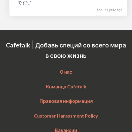
です^_^
about 1 year ago
|
Cafetalk
Добавь специй со всего мира
в свою жизнь
О нас
Команда Cafetalk
Правовая информация
Customer Harassment Policy
Вакансии