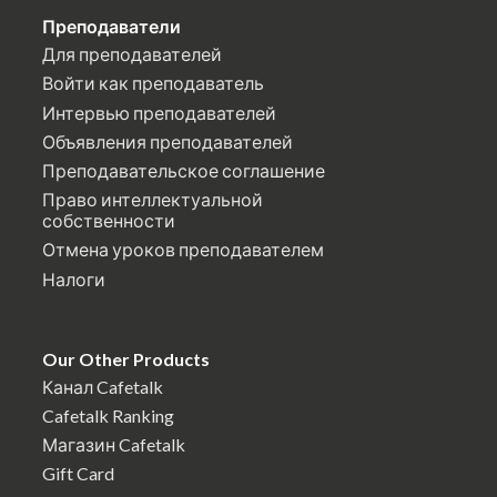
Преподаватели
Для преподавателей
Войти как преподаватель
Интервью преподавателей
Объявления преподавателей
Преподавательское соглашение
Право интеллектуальной
собственности
Отмена уроков преподавателем
Налоги
Our Other Products
Канал Cafetalk
Cafetalk Ranking
Магазин Cafetalk
Gift Card