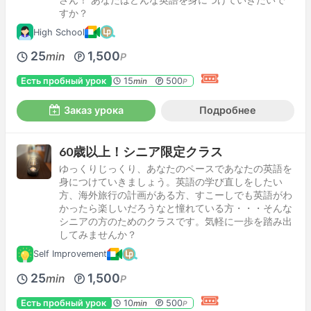
すか？
High School
25
1,500
min
P
Есть пробный урок
15
500
min
P
Заказ урока
Подробнее
60歳以上！シニア限定クラス
ゆっくりじっくり、あなたのペースであなたの英語を
身につけていきましょう。英語の学び直しをしたい
方、海外旅行の計画がある方、すこーしでも英語がわ
かったら楽しいだろうなと憧れている方・・・そんな
シニアの方のためのクラスです。気軽に一歩を踏み出
してみませんか？
Self Improvement
25
1,500
min
P
Есть пробный урок
10
500
min
P