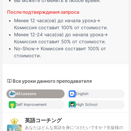
Вы можете отменить в любое время.
После подтверждения запроса
Менее 12 часа(ов)
до начала урока→
Комиссия составит 100% от стоимости.
Менее 12-24 часа(ов)
до начала урока→
Комиссия составит 50% от стоимости.
No-Show
→ Комиссия составит 100% от
стоимости.
Все уроки данного преподавателя
All Lessons
English
Self Improvement
High School
英語コーチング
あなたはどんな英語を身につけたいですか？生徒様の