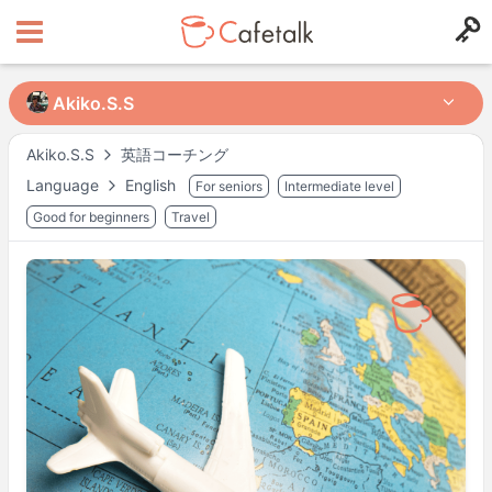
Akiko.S.S
Akiko.S.S
Akiko.S.S
英語コーチング
Language
English
For seniors
Intermediate level
from
in
123
32
Good for beginners
Travel
Доступное время
Mon
09:30
–
12:00
Mon
13:30
–
20:00
Tue
09:00
–
12:00
Tue
13:30
–
15:00
Tue
18:30
–
20:00
Wed
09:30
–
12:00
Wed
13:30
–
15:00
Thu
14:30
–
20:00
Fri
09:30
–
12:00