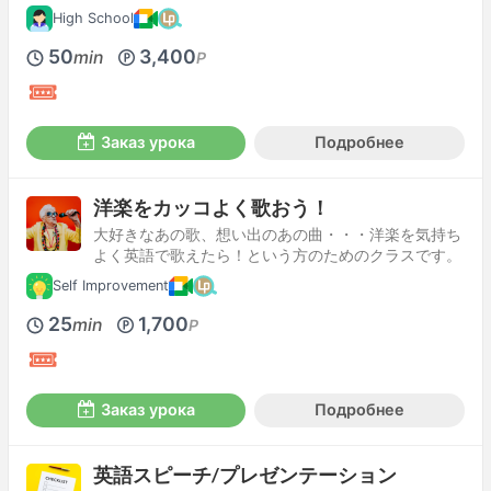
High School
50
3,400
min
P
Заказ урока
Подробнее
洋楽をカッコよく歌おう！
大好きなあの歌、想い出のあの曲・・・洋楽を気持ち
よく英語で歌えたら！という方のためのクラスです。
Self Improvement
25
1,700
min
P
Заказ урока
Подробнее
英語スピーチ/プレゼンテーション