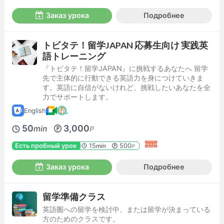
Заказ урока
Подробнее
トビタテ！留学JAPAN 応募生向け 実践英
語トレーニング
『トビタテ！留学JAPAN』に挑戦するあなたへ 留学
先で主体的に行動できる英語力を身につけていきま
す。英語に自信がないけれど、挑戦したいあなたを全
力でサポートします。
English
50
3,000
min
P
Есть пробный урок
15
500
min
P
Заказ урока
Подробнее
留学準備クラス
英語圏への留学を検討中、または留学が決まっている
方のためのクラスです。