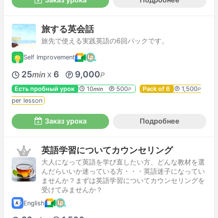
旅する英会話
旅先で使える実践英語の6回パックです。
Self Improvement
25
6
9,000
min
P
X
Есть пробный урок
10
500
Pack of 6
1,500
min
P
P
per lesson
Заказ урока
Подробнее
英語学習についてカウンセリング
大人になって英語を学び直したい方、どんな教材を選
んだらいいか迷っている方・・・英語迷子になってい
ませんか？まずは英語学習についてカウンセリングを
受けてみませんか？
English