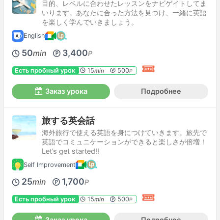
目的、レベルに合わせたレッスンをナビゲイトしてま
いります。あなたに合った方法を見つけ、一緒に英語
を楽しく学んでいきましょう。
English
50
3,400
min
P
Есть пробный урок
15
500
min
P
Заказ урока
Подробнее
旅する英会話
海外旅行で使える英語を身につけていきます。旅先で
英語でコミュニケーションができると楽しさが倍増！
Let’s get started!!
Self Improvement
25
1,700
min
P
Есть пробный урок
15
500
min
P
Заказ урока
Подробнее