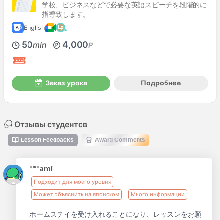
学校、ビジネスなどで必要な英語スピーチを段階的に
指導致します。
English
50
4,000
min
P
Заказ урока
Подробнее
Отзывы студентов
Lesson Feedbacks
Award Comments
***ami
Подходит для моего уровня
Может объяснить на японском
Много информации
ホームステイを受け入れることになり、レッスンをお願