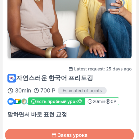
Профиль преподавателя
Latest request: 25 days ago
자연스러운 한국어 프리토킹
30
min
700
P
Estimated of points
Есть пробный урок
20
min
0P
말하면서 바로 표현 교정
Заказ урока