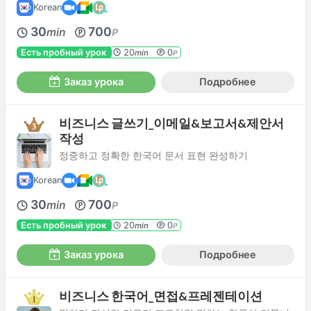
Korean
30
700
min
P
Есть пробный урок
20
0
min
P
Заказ урока
Подробнее
비즈니스 글쓰기_이메일&보고서&제안서
작성
정중하고 정확한 한국어 문서 표현 완성하기
Korean
30
700
min
P
Есть пробный урок
20
0
min
P
Заказ урока
Подробнее
비즈니스 한국어_면접&프레젠테이션