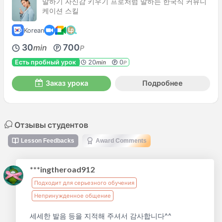
말하기 자신감 키우기 프로처럼 말하는 한국식 커뮤니
케이션 스킬
Korean
30
700
min
P
Есть пробный урок
20
0
min
P
Заказ урока
Подробнее
Отзывы студентов
Lesson Feedbacks
Award Comments
***ingtheroad912
Подходит для серьезного обучения
Непринужденное общение
세세한 발음 등을 지적해 주셔서 감사합니다^^