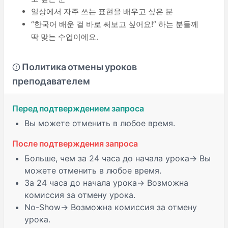
일상에서 자주 쓰는 표현을 배우고 싶은 분
“한국어 배운 걸 바로 써보고 싶어요!” 하는 분들께
딱 맞는 수업이에요.
Политика отмены уроков
преподавателем
Перед подтверждением запроса
Вы можете отменить в любое время.
После подтверждения запроса
Больше, чем за 24 часа
до начала урока→ Вы
можете отменить в любое время.
За 24 часа
до начала урока→ Возможна
комиссия за отмену урока.
No-Show
→ Возможна комиссия за отмену
урока.