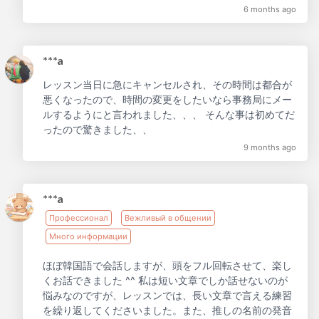
6 months ago
***a
レッスン当日に急にキャンセルされ、その時間は都合が
悪くなったので、時間の変更をしたいなら事務局にメー
ルするようにと言われました、、、 そんな事は初めてだ
ったので驚きました、、
9 months ago
***a
Профессионал
Вежливый в общении
Много информации
ほぼ韓国語で会話しますが、頭をフル回転させて、楽し
くお話できました ^^ 私は短い文章でしか話せないのが
悩みなのですが、レッスンでは、長い文章で言える練習
を繰り返してくださいました。また、推しの名前の発音