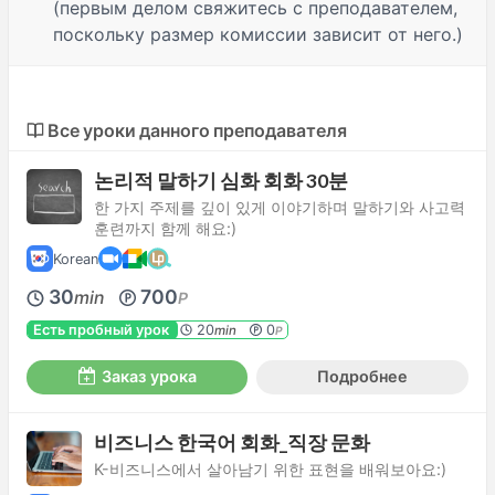
(первым делом свяжитесь с преподавателем,
поскольку размер комиссии зависит от него.)
Все уроки данного преподавателя
논리적 말하기 심화 회화 30분
한 가지 주제를 깊이 있게 이야기하며 말하기와 사고력
훈련까지 함께 해요:)
Korean
30
700
min
P
Есть пробный урок
20
0
min
P
Заказ урока
Подробнее
비즈니스 한국어 회화_직장 문화
K-비즈니스에서 살아남기 위한 표현을 배워보아요:)