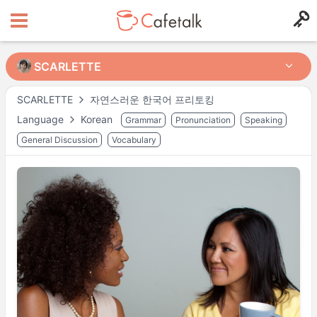
SCARLETTE
SCARLETTE
SCARLETTE
자연스러운 한국어 프리토킹
Language
Korean
Grammar
Pronunciation
Speaking
from
in
26
13
General Discussion
Vocabulary
Доступное время
Mon
21:30
–
Tue
00:00
Tue
19:00
–
Wed
00:00
Wed
21:30
–
Thu
00:00
Thu
19:00
–
Fri
00:00
Fri
21:30
–
Sat
00:00
Sun
21:00
–
23:00
Actual availability may differ. Please check when you make a request.
Shown in
Asia/Tokyo
time.