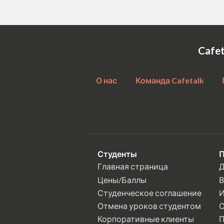
Cafe
О нас
Команда Cafetalk
Студенты
П
Главная страница
Д
Цены/Баллы
В
Студенческое соглашение
И
Отмена уроков студентом
О
Корпоративные клиенты
П