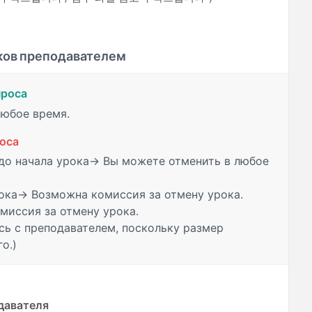
ков преподавателем
проса
любое время.
оса
до начала урока→ Вы можете отменить в любое
ока→ Возможна комиссия за отмену урока.
миссия за отмену урока.
сь с преподавателем, поскольку размер
о.)
давателя