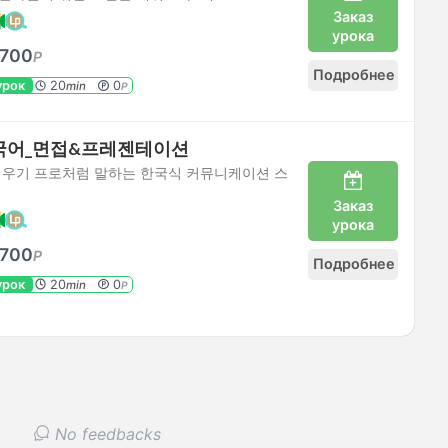
Заказ
урока
700
P
Подробнее
урок
20
0
min
P
국어_면접&프레젠테이션
키우기 프로처럼 말하는 한국식 커뮤니케이션 스
Заказ
урока
700
P
Подробнее
урок
20
0
min
P
No feedbacks