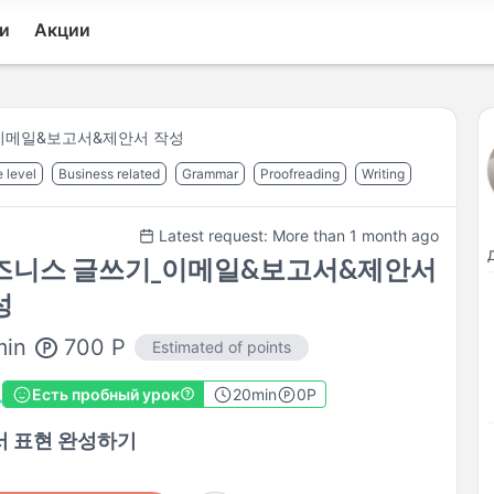
и
Акции
이메일&보고서&제안서 작성
 level
Business related
Grammar
Proofreading
Writing
Latest request: More than 1 month ago
즈니스 글쓰기_이메일&보고서&제안서
성
700
P
min
Estimated of points
Есть пробный урок
20
min
0P
서 표현 완성하기