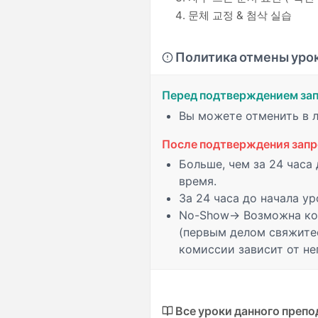
문체 교정 & 첨삭 실습
Политика отмены уро
Перед подтверждением за
Вы можете отменить в 
После подтверждения запр
Больше, чем за 24 часа
время.
За 24 часа
до начала ур
No-Show
→ Возможна ко
(первым делом свяжите
комиссии зависит от нег
Все уроки данного препо