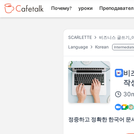
Почему?
уроки
Преподавател
SCARLETTE
비즈니스 글쓰기_
Language
Korean
Intermediate
비
작
30
정중하고 정확한 한국어 문