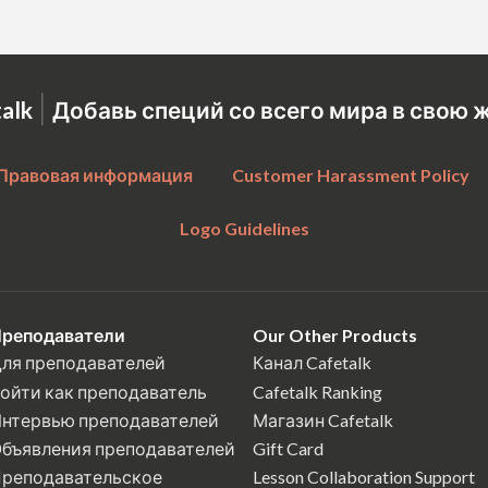
|
talk
Добавь специй со всего мира в свою 
Правовая информация
Customer Harassment Policy
Logo Guidelines
реподаватели
Our Other Products
ля преподавателей
Канал Cafetalk
ойти как преподаватель
Cafetalk Ranking
нтервью преподавателей
Магазин Cafetalk
бъявления преподавателей
Gift Card
реподавательское
Lesson Collaboration Support