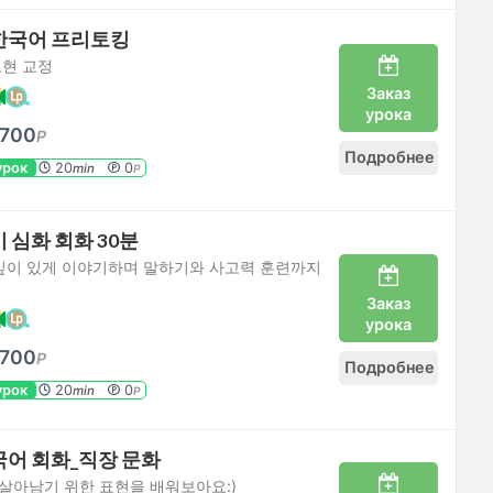
한국어 프리토킹
표현 교정
Заказ
урока
700
P
Подробнее
урок
20
0
min
P
 심화 회화 30분
 깊이 있게 이야기하며 말하기와 사고력 훈련까지
Заказ
урока
700
P
Подробнее
урок
20
0
min
P
어 회화_직장 문화
살아남기 위한 표현을 배워보아요:)