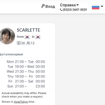
Справка
Вход
(81)50-3647-0019
SCARLETTE
from
in
26
13
Доступное время
Mon
21:30
–
Tue
00:00
Tue
19:00
–
Wed
00:00
Wed
21:30
–
Thu
00:00
Thu
19:00
–
Fri
00:00
Fri
21:30
–
Sat
00:00
Sun
21:00
–
23:00
Actual availability may differ. Please
check when you make a request.
Shown in
Asia/Tokyo
time.