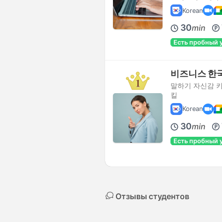
Korean
30
min
Есть пробный 
비즈니스 한
말하기 자신감 
킬
Korean
30
min
Есть пробный 
Отзывы студентов