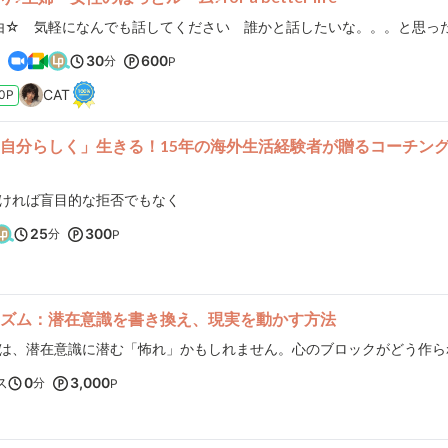
）
30
600
分
P
CAT
0P
自分らしく」生きる！15年の海外生活経験者が贈るコーチン
ければ盲目的な拒否でもなく
25
300
分
P
ズム：潜在意識を書き換え、現実を動かす方法
ス
0
3,000
分
P