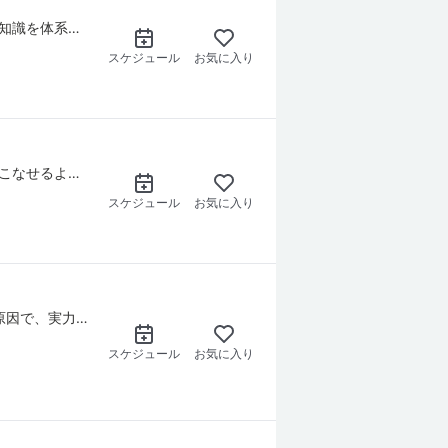
CHIKAKO
もっと見る
ボルドー、ブルゴーニュ、シャンパーニュを始め、フランスで造られる多様なワインの基礎知識を体系的に知りたい方におすすめのレッスンです。
スケジュール
お気に入り
もう何年もお世話になっています。 興味深いトピックと教材を準備してくれますし、こちらが理解できていない時のフォローも丁寧です。 自分の間違いをその場で認識し、その場で直していくという作業がありますが、これがとてもいいです。
Mark Wickham
もっと見る
とても広い内容の話に合わせてくださりとても話しやすかったです。自分のことを知れるきっかけになりました。
Nori
もっと見る
香りの効果だけでなく化学的成分を知ることによって、エッセンシャルオイルを自分で使いこなせるようになります。 実はエッセンシャルオイルの化学成分を知ることは、とっても有益なことです。自分で目的に沿ったものが作れるようになると、より効果的に使うことができます。 エッセンシャルオイルを、日常生活で簡単に使ってみませんか。 まずは、どんなハーブからどんなふうにエッセンシャルオイルが作られていて、どんな成分があるのかを勉強しましょう。そしてハーブ水などを作ってみましょう。 今回は、ティートリーです。
スケジュール
お気に入り
人前にでると手が震える、上手く話せない。 人と話すときに緊張してしまう。 あがり症が原因で、実力がいまいち発揮できない方に オススメのメンタルと声のコントロールのレッスンです！ 日常・職場での会話から面接やスピーチ対策にも！
スケジュール
お気に入り