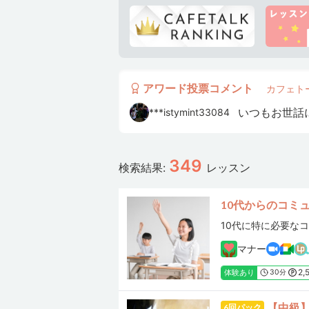
***
***ane1125
アワード投票コメント
カフェトー
***istymint33084
***0619
349
検索結果:
レッスン
***hiro11
***fu
10代からのコミ
細々と続いていま
***omi_limei
マナー
***yanP
2,
体験あり
30分
***
【中級
6回パック