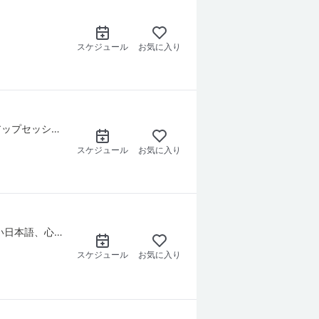
スケジュール
お気に入り
「‘一年の計は元旦にあり’→NLPセッションを使って」を受講された方に向けてのフォローアップセッションです。
スケジュール
お気に入り
イベントや展示会、結婚式などで活躍する、華やかなMCを目指す方へ。発声、活舌、美しい日本語、心得などを学びましょう。
スケジュール
お気に入り