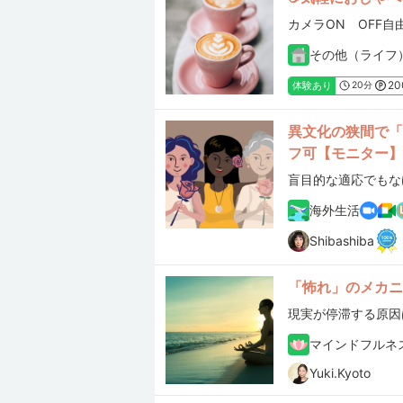
その他（ライフ
20
体験あり
20分
異文化の狭間で「
フ可【モニター】
盲目的な適応でもな
海外生活
Shibashiba
「怖れ」のメカニ
マインドフルネ
Yuki.Kyoto