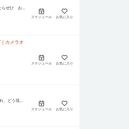
カメラON OFF自由☆ 気軽になんでも話してください 誰かと話したいな。。。と思ったらぜひ お気軽に入ってくださいね♪
スケジュール
お気に入り
グ｜カメラオ
スケジュール
お気に入り
現実が停滞する原因は、潜在意識に潜む「怖れ」かもしれません。心のブロックがどう作られ、どう現実に影響するかを解説します。苦しみの正体を知り、自分を縛る制限を解き放つ。新しい一歩を踏み出すための動画です。
スケジュール
お気に入り