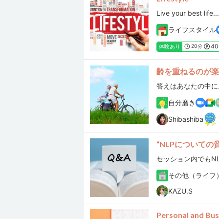
Live your best life...
ライフスタイル
40
体験あり
20分
齢を重ねるのが楽
答えはあなたの中に
自分磨き
Shibashiba
“NLPについての
その他（ライフ
KAZU.S
Personal and Bus