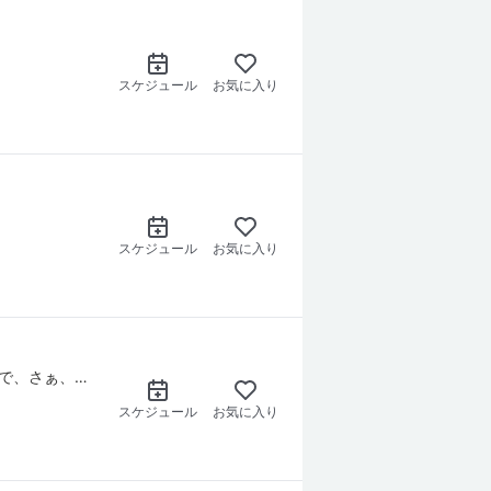
】
スケジュール
お気に入り
スケジュール
お気に入り
おもしろい話おもしろくない話、なんでもオッケー！ お気に入りの飲み物をカップに注いで、さぁ、超能力ゼロ透視力ゼロのみえこがお待ちしてますよ♪
スケジュール
お気に入り