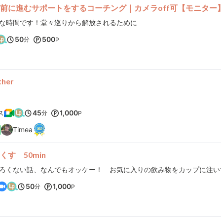
前に進むサポートをするコーチング｜カメラoff可【モニター
な時間です！堂々巡りから解放されるために
50
500
分
P
ther
ス
45
1,000
分
P
Timea
す 50min
50
1,000
分
P