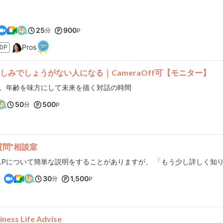
25
900
分
P
Pros
0P
しみでしょうがない人になる｜CameraOff可【モニター】
。年齢を味方にして未来を描く対話の時間
50
500
分
P
質問”相談室
）
30
1,500
分
P
iness Life Advise