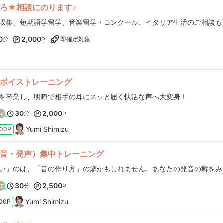
ろ★相談にのります♪
0
2,000
分
即確定対象
P
ボイストレーニング
を卒業し、明瞭で相手の耳にスッと届く快活な声へ大変身！
30
2,000
分
P
Yumi Shimizu
000P
音・発声）集中トレーニング
30
2,500
分
P
Yumi Shimizu
500P