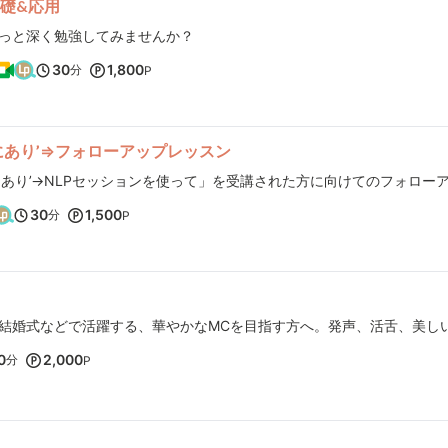
礎&応用
っと深く勉強してみませんか？
30
1,800
分
P
にあり’⇒フォローアップレッスン
30
1,500
分
P
0
2,000
分
P