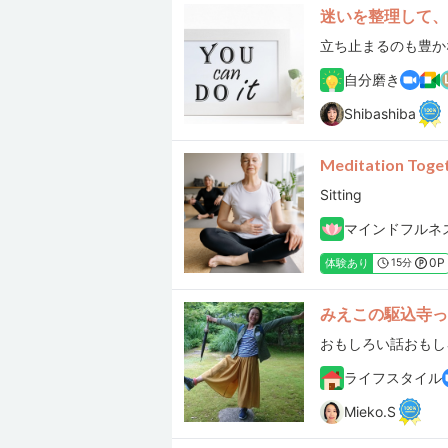
迷いを整理して、
立ち止まるのも豊か
自分磨き
Shibashiba
Meditation Toge
Sitting
マインドフルネ
0P
体験あり
15分
みえこの駆込寺っく
ライフスタイル
Mieko.S