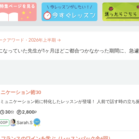
先生と楽しくお話しながら、様々な言い回しを練習できる充実したレッスンです。
もっと見
クアワード・2026年上半期 →
ュニケーション術30
す。いつも知らない絵や画家を教えていただけるのが楽しみで
30
2,800
分
P
Sarah.S
500P
】フランスのワインを学ぶ（レッスンパック全6回）