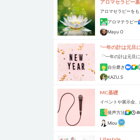
アロマセラピー基
アロマセラピーをも
アロマテラピー
Mayu O
‘一年の計は元旦
自分磨き
KAZU.S
MC基礎
発声方法
4
Miou
Lifestyle