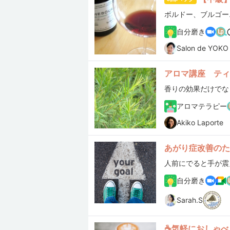
楽しくためになる講
***chan3f
自分磨き
***owers
Salon de YOKO
***a.hide
アロマ講座 ティ
アロマテラピー
Akiko Laporte
あがり症改善のた
自分磨き
Sarah.S
☕気軽におしゃべり♪主