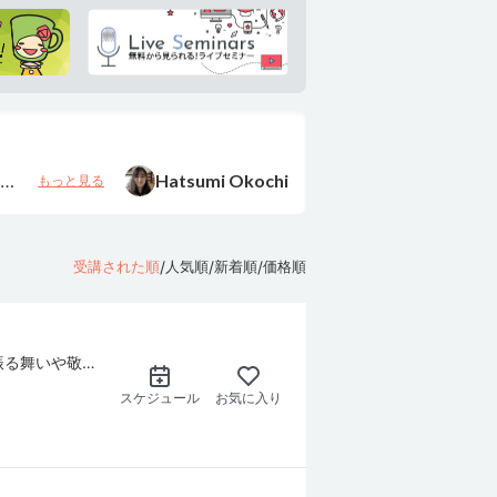
Tim Certified English Coach
る
受講者が自分主導で会話をしていくレッスンです。ボキャブラリーの少ない私ですが、話したいことを話すために、いろいろな単語や表現を調べながら話すので、自分に必要なボキャブラリーがだんだん増えていきます。途中でつまっても、うまく話し進められるようにYulia先生が助け舟を出してくださいます。また、Yulia先生は褒め上手なので、うまくおだてられて、気づけばYulia先生のレッスンも6年目です。（いまは「話し方トレーニング」のレッスンを受講中です。）
Yulia
もっと見る
いつもお世話になっていた先生が1ヶ月ほどご都合つかなかった期間に、急遽オンラインで先生を探し、娘のレッスンをしていただきました。分かりやすく教えてくださり、これまでの先生にも習っていますが、わかりやすいレッスンのようで、今もときどきみてもらっていて感謝しています♡
Hatsumi Okochi
もっと見る
とても明るくて楽しい雰囲気で会話が尽きません！ 沢山お話し出来るので凄く良い時間になります。
Cha seungeon
もっと見る
/
/
/
受講された順
人気順
新着順
価格順
文法とか基礎の基礎から丁寧に説明してくれて、とてもプロフェッショナルさを感じました。 文法を学ばずにここまで来たので、先生が分かりやすく説明してくれたおかげで、表現力と応用力がすこし上がりました。ありがとうございます。
choi.sy
もっと見る
とても丁寧に指導してくださる先生です。テスト前にお世話になっています。数学が苦手な息子ですが、根気強く分かるまで解説してもらい、解ける問題が増えてきた様です。分からない箇所まで戻り、解き方を基礎の基礎から教えてくださいます。
Nobu Tee
もっと見る
10代に特に必要なコミュニケーション術に特化したレッスンが登場！ 人前で話す時の立ち振る舞いや敬語などのマナー、友人や家族との円滑なコミュニケーション、スピーチ・面接対策に！！
す。
Pilar Barrera
もっと見る
スケジュール
お気に入り
ドイツ語・英語・日本語を使いながら楽しく学べる先生です。複雑な文法は日本語でわかりやすく説明してくださり、安心して質問できます。 とても話しやすく、あっという間に時間が過ぎました。ドイツ語だけでなく語学学習全般についてもアドバイスをいただけて、とても勉強になります。楽しく続けたい方におすすめの先生です！
susan.w
もっと見る
勉強方法について相談すると、とても親身になって考えて下さり、レッスンに取り入れて下さいました。ありがとうございます。これからもよろしくお願いします。
mogumogu
もっと見る