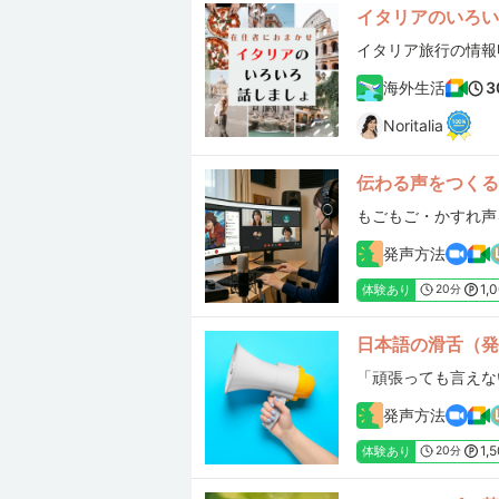
イタリアのいろい
海外生活
3
Noritalia
伝わる声をつくる
もごもご・かすれ声
発声方法
1,
体験あり
20分
日本語の滑舌（発
発声方法
1,
体験あり
20分