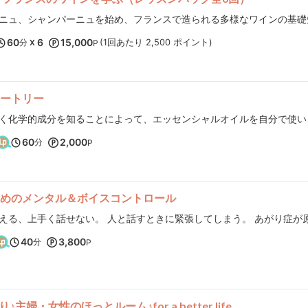
座でした。 また受けたいと思います。
60
6
15,000
分
(1回あたり 2,500 ポイント)
X
P
ートリー
60
2,000
分
P
めのメンタル＆ボイスコントロール
40
3,800
分
P
婦・女性のほっとルーム♪for a better life