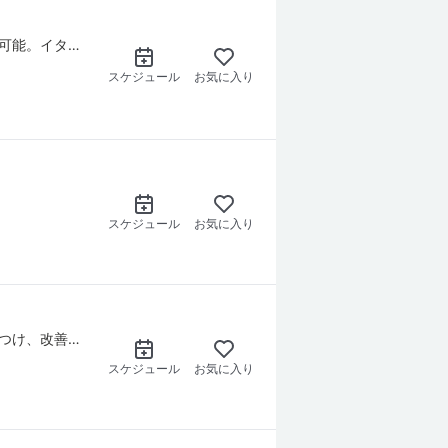
イタリア旅行の情報収集、短期語学留学、音楽留学・コンクール、イタリア生活のご相談も可能。イタリア在住20年越え、仕事やプライベートで数々の荒波を超えてきた講師が古い情報・聞き伝えでは終わらない、在住者ならではの最新情報をシェアします♪
スケジュール
お気に入り
スケジュール
お気に入り
「頑張っても言えない」のは、「音の作り方」の癖かもしれません。あなたの発音の癖をみつけ、改善のためのレッスン方法を提案します
スケジュール
お気に入り