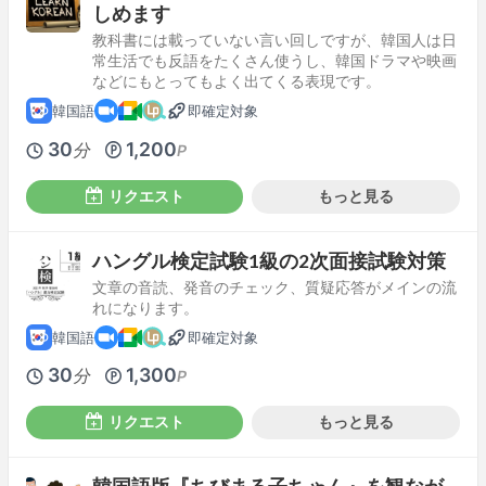
しめます
教科書には載っていない言い回しですが、韓国人は日
常生活でも反語をたくさん使うし、韓国ドラマや映画
などにもとってもよく出てくる表現です。
韓国語
即確定対象
30
1,200
分
P
リクエスト
もっと見る
ハングル検定試験1級の2次面接試験対策
文章の音読、発音のチェック、質疑応答がメインの流
れになります。
韓国語
即確定対象
30
1,300
分
P
リクエスト
もっと見る