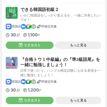
できる韓国語初級２
いかに韓国語をしっかり覚えるか、一緒に共有したい
です！
韓国語
即確定対象
30
1,100
分
P
リクエスト
もっと見る
『合格トウミ中級編』の『準2級語尾』を
一緒に勉強しましょう！
日常で使ったり、ハングル検定試験にも出る表現を一
緒に勉強しましょう！
韓国語
即確定対象
30
1,200
分
P
リクエスト
もっと見る