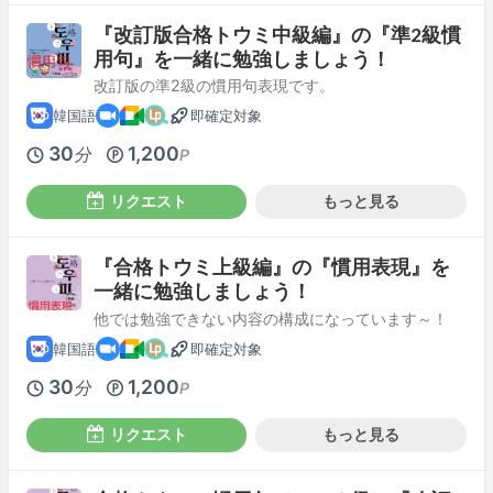
『改訂版合格トウミ中級編』の『準2級慣
用句』を一緒に勉強しましょう！
改訂版の準2級の慣用句表現です。
韓国語
即確定対象
30
1,200
分
P
リクエスト
もっと見る
『合格トウミ上級編』の『慣用表現』を
一緒に勉強しましょう！
他では勉強できない内容の構成になっています～！
韓国語
即確定対象
30
1,200
分
P
リクエスト
もっと見る