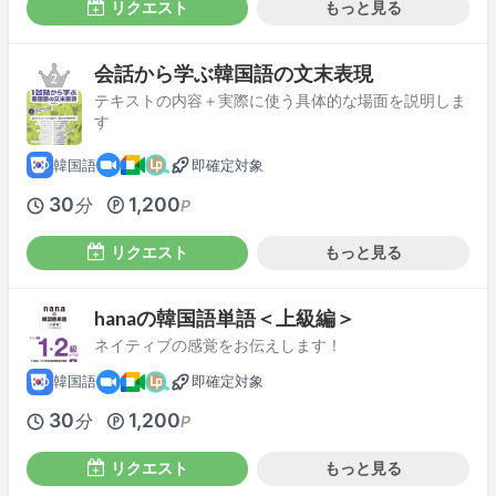
リクエスト
もっと見る
会話から学ぶ韓国語の文末表現
テキストの内容＋実際に使う具体的な場面を説明しま
す
韓国語
即確定対象
30
1,200
分
P
リクエスト
もっと見る
hanaの韓国語単語＜上級編＞
ネイティブの感覚をお伝えします！
韓国語
即確定対象
30
1,200
分
P
リクエスト
もっと見る