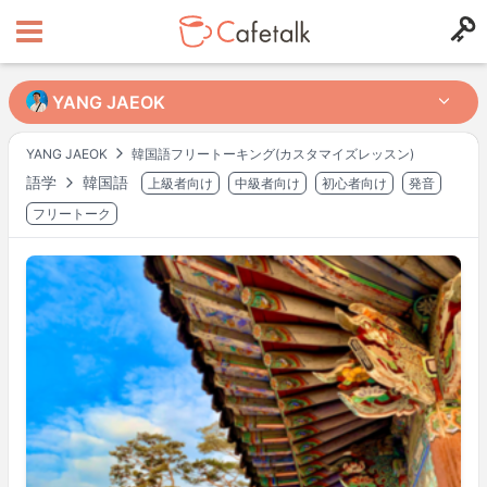
YANG JAEOK
YANG JAEOK
YANG JAEOK
韓国語フリートーキング(カスタマイズレッスン)
語学
韓国語
上級者向け
中級者向け
初心者向け
発音
出身国
居住国
7824
616
フリートーク
レッスン可能時間帯
月
10:00
–
21:00
火
10:00
–
21:00
水
10:00
–
21:00
木
10:00
–
21:00
金
10:00
–
18:00
土
10:00
–
18:00
日
10:00
–
18:00
不定期に変更される場合もあります。
リクエスト時にご確認ください。