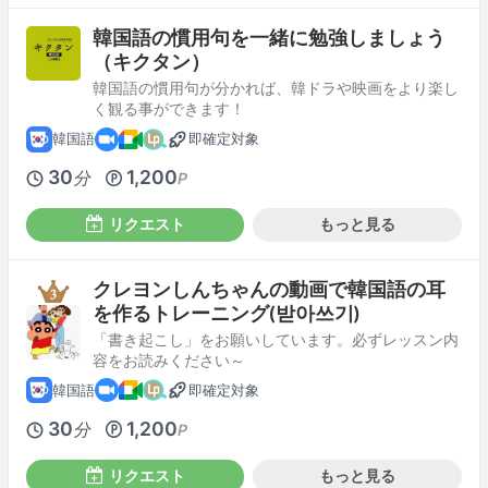
韓国語の慣用句を一緒に勉強しましょう
（キクタン）
韓国語の慣用句が分かれば、韓ドラや映画をより楽し
く観る事ができます！
韓国語
即確定対象
30
1,200
分
P
リクエスト
もっと見る
クレヨンしんちゃんの動画で韓国語の耳
を作るトレーニング(받아쓰기)
「書き起こし」をお願いしています。必ずレッスン内
容をお読みください～
韓国語
即確定対象
30
1,200
分
P
リクエスト
もっと見る