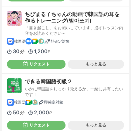
ちびまる子ちゃんの動画で韓国語の耳を
作るトレーニング(받아쓰기)
「書き起こし」をお願いしています。必ずレッスン内
容をお読みください～
韓国語
即確定対象
30
1,200
分
P
リクエスト
もっと見る
できる韓国語初級２
いかに韓国語をしっかり覚えるか、一緒に共有したい
です！
韓国語
即確定対象
50
2,000
分
P
リクエスト
もっと見る