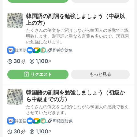
韓国語の副詞を勉強しましょう（中級以
上の方）
たくさんの例文をご紹介しながら韓国人の感覚でご説
明致します。形容詞と重なる言葉も多いので、形容詞
の勉強になります。
韓国語
即確定対象
30
1,100
分
P
リクエスト
もっと見る
韓国語の副詞を勉強しましょう（初級か
ら中級までの方）
たくさんの例文をご紹介しながら韓国人の感覚で教え
させていただきます。
韓国語
即確定対象
30
1,100
分
P