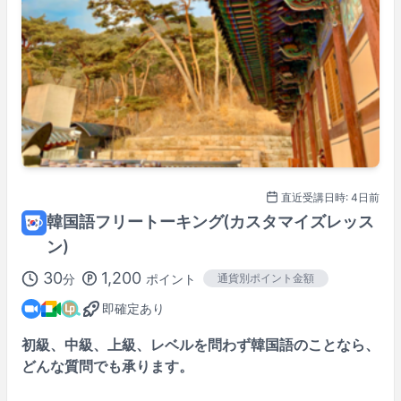
※
Asia/Tokyo
時間で表示。
講師プロフィール
100%レッスン満足保証
対象レッスンです
詳しくはこちら→
直近受講日時: 4日前
韓国語フリートーキング(カスタマイズレッス
ン)
30
1,200
分
ポイント
通貨別ポイント金額
即確定あり
初級、中級、上級、レベルを問わず韓国語のことなら、
どんな質問でも承ります。