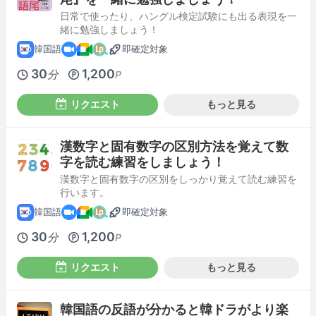
日常で使ったり、ハングル検定試験にも出る表現を一
緒に勉強しましょう！
韓国語
即確定対象
30
1,200
分
P
リクエスト
もっと見る
漢数字と固有数字の区別方法を覚えて数
字を読む練習をしましょう！
漢数字と固有数字の区別をしっかり覚えて読む練習を
行います。
韓国語
即確定対象
30
1,200
分
P
リクエスト
もっと見る
韓国語の反語が分かると韓ドラがより楽