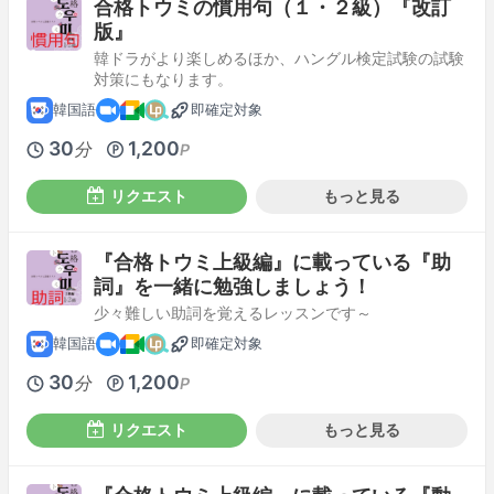
合格トウミの慣用句（１・２級）『改訂
版』
韓ドラがより楽しめるほか、ハングル検定試験の試験
対策にもなります。
韓国語
即確定対象
30
1,200
分
P
リクエスト
もっと見る
『合格トウミ上級編』に載っている『助
詞』を一緒に勉強しましょう！
少々難しい助詞を覚えるレッスンです～
韓国語
即確定対象
30
1,200
分
P
リクエスト
もっと見る