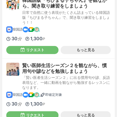
韓国語版『ちびまる子ちゃん』を観なが
ら、聞き取り練習をしましょう
日常で自然に使う表現がたくさん詰まっている韓国語
版『ちびまる子ちゃん』で、聞き取り練習をしましょ
う！！
韓国語
30
1,300
分
P
リクエスト
もっと見る
賢い医師生活シーズン２を観ながら、慣
用句や諺などを勉強しましょう
「賢い医者生活シーズン２」に出る慣用句や諺、反語
表現など、一緒に動画を観ながら勉強するレッスンに
なります。
韓国語
即確定対象
30
1,300
分
P
リクエスト
もっと見る