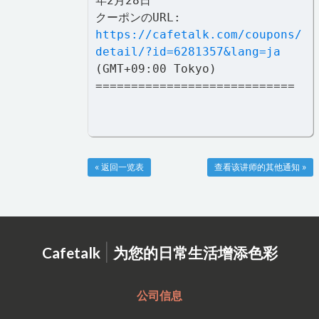
年2月28日
クーポンのURL:
https://cafetalk.com/coupons/
detail/?id=6281357&lang=ja
(GMT+09:00 Tokyo)
============================
« 返回一览表
查看该讲师的其他通知 »
|
Cafetalk
为您的日常生活增添色彩
公司信息