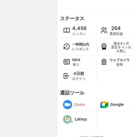
ステータス
4,456
264
レッスン
受講生徒
過去3ヶ月
一時間以内
直近キャンセ
レスポンス
ル無し
NDA
ウェブカメラ
有り
使用
4日前
ログイン
通話ツール
Zoom
Google
Lattep