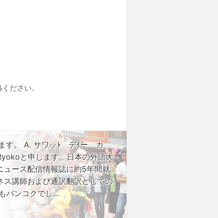
絡ください。
す。 A. サワッﾄ デｲー カ
Ryokoと申します。日本の外語大
ニュース配信情報誌に約5年間就
ネス講師および通訳翻訳としての
バンコクでし...