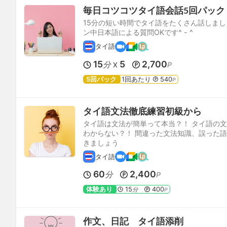
毎日コツコツタイ語会話5回パック
15分の短い時間でタイ語をたくさん話しま
ン中日本語による質問OKです^ - ^
タイ語
15
5
2,700
分
P
X
5回パック
1回あたり
540
P
タイ語文法徹底練習初級から
タイ語は文法が簡単って本当？！ タイ語の
わからない？！ 間違った文法知識、誤った
きましょう
タイ語
60
2,400
分
P
体験あり
15
400
分
P
作文、日記 タイ語添削