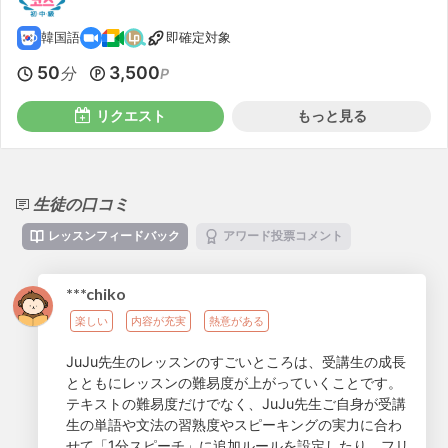
韓国語
即確定対象
50
3,500
分
P
リクエスト
もっと見る
生徒の口コミ
レッスンフィードバック
アワード投票コメント
***chiko
楽しい
内容が充実
熱意がある
JuJu先生のレッスンのすごいところは、受講生の成長
とともにレッスンの難易度が上がっていくことです。
テキストの難易度だけでなく、JuJu先生ご自身が受講
生の単語や文法の習熟度やスピーキングの実力に合わ
せて「1分スピーチ」に追加ルールを設定したり、フリ