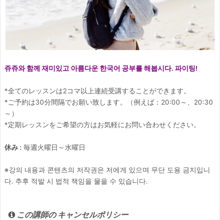
쥬
쥬와 함께 재미있고 아름다운 한국어 공부를 해봅시다. 파이팅!
*全てのレッスンは2コマ以上連続受講することができます。
*ご予約は30分間隔でお願い致します。（例えば：20:00～、20:30
～）
*定期レッスンをご希望の方はお気軽にお問い合わせください。
休み :
毎週火曜日～水曜日
※강의 내용과 콘텐츠의 저작권은 저에게 있으며 무단 도용 금지입니
다. 추후 적발 시 법적 책임을 물을 수 있습니다.
この講師の キャンセルポリシー