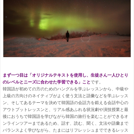
まず一つ目は「オリジナルテキストを使用し、生徒さん一人ひとり
のレベルとニーズに合わせた学習できる」こと
です。
韓国語が初めての方のためのハングルを学ぶレッスンから、中級や
上級の方向けのネイティブがよく使う文法と語彙などを学ぶレッス
ン、そしてあるテーマを決めて韓国語の会話力を鍛える会話中心の
アウトプットレッスンと、リアル感あふれる状況劇や演技授業と最
後におうちで韓国語を学びながら韓国の旅行を楽むことができるオ
ンラインツアーまであるため、話す、読む、聞く、文法や語彙まで
バランスよく学びながら、たまにはリフレッシュまでできるレッス