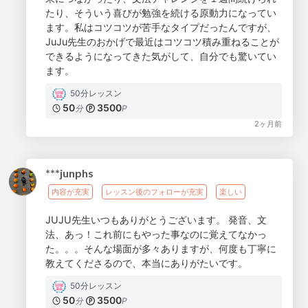
たり、そういう喜びが勉強を続ける原動力になってい
ます。私はコツコツが苦手なタイプだったんですが、
JuJu先生のおかげで最近はコツコツ積み重ねることが
できるようになってきた気がして、自分でも驚いてい
ます。
50分レッスン
50
3500
分
P
2ヶ月前
***junphs
内容が充実
レッスン後のフォローが充実
楽しい
JUJU先生いつもありがとうございます。 発音、文
法、あっ！これ前にもやった事なのに覚えてなかっ
た。。。そんな場面が多々ありますが、何度も丁寧に
教えてくださるので、本当にありがたいです。
50分レッスン
50
3500
分
P