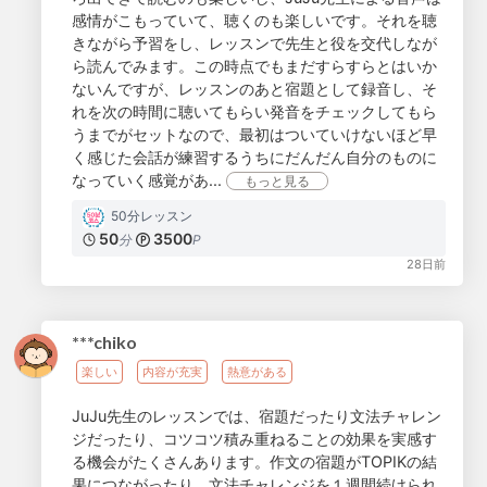
感情がこもっていて、聴くのも楽しいです。それを聴
きながら予習をし、レッスンで先生と役を交代しなが
ら読んでみます。この時点でもまだすらすらとはいか
ないんですが、レッスンのあと宿題として録音し、そ
れを次の時間に聴いてもらい発音をチェックしてもら
うまでがセットなので、最初はついていけないほど早
く感じた会話が練習するうちにだんだん自分のものに
なっていく感覚があ...
もっと見る
50分レッスン
50
3500
分
P
28日前
***chiko
楽しい
内容が充実
熱意がある
JuJu先生のレッスンでは、宿題だったり文法チャレン
ジだったり、コツコツ積み重ねることの効果を実感す
る機会がたくさんあります。作文の宿題がTOPIKの結
果につながったり、文法チャレンジを１週間続けられ