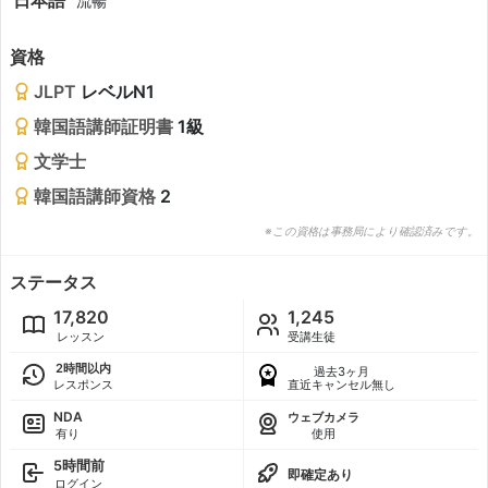
流暢
資格
JLPT
レベルN1
韓国語講師証明書
1級
文学士
韓国語講師資格
2
※この資格は事務局により確認済みです。
ステータス
17,820
1,245
レッスン
受講生徒
2時間以内
過去3ヶ月
レスポンス
直近キャンセル無し
NDA
ウェブカメラ
有り
使用
5時間前
即確定あり
ログイン