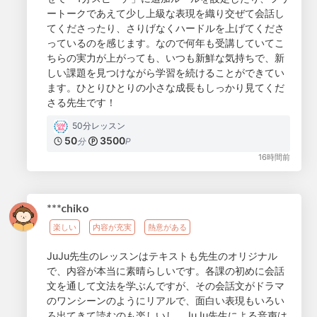
ートークであえて少し上級な表現を織り交ぜて会話し
てくださったり、さりげなくハードルを上げてくださ
っているのを感じます。なので何年も受講していてこ
ちらの実力が上がっても、いつも新鮮な気持ちで、新
しい課題を見つけながら学習を続けることができてい
ます。ひとりひとりの小さな成長もしっかり見てくだ
さる先生です！
50分レッスン
50
3500
分
P
16時間前
***chiko
楽しい
内容が充実
熱意がある
JuJu先生のレッスンはテキストも先生のオリジナル
で、内容が本当に素晴らしいです。各課の初めに会話
文を通して文法を学ぶんですが、その会話文がドラマ
のワンシーンのようにリアルで、面白い表現もいろい
ろ出てきて読むのも楽しいし、JuJu先生による音声は