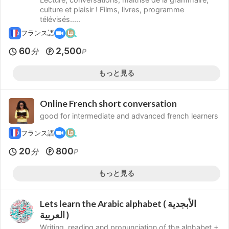
culture et plaisir ! Films, livres, programme
télévisés.....
フランス語
60
2,500
分
P
もっと見る
Online French short conversation
good for intermediate and advanced french learners
フランス語
20
800
分
P
もっと見る
Lets learn the Arabic alphabet ( الأبجدية
العربية )
Writing, reading and pronunciation of the alphabet +