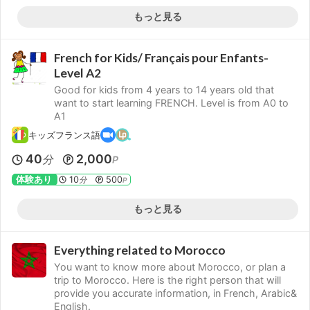
もっと見る
French for Kids/ Français pour Enfants-
Level A2
Good for kids from 4 years to 14 years old that
want to start learning FRENCH. Level is from A0 to
A1
キッズフランス語
40
2,000
分
P
体験あり
10
500
分
P
もっと見る
Everything related to Morocco
You want to know more about Morocco, or plan a
trip to Morocco. Here is the right person that will
provide you accurate information, in French, Arabic&
English.