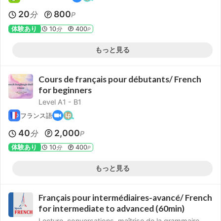
20
800
分
P
体験あり
10
400
分
P
もっと見る
Cours de français pour débutants/ French
for beginners
Level A1 - B1
フランス語
40
2,000
分
P
体験あり
10
400
分
P
もっと見る
Français pour intermédiaires-avancé/ French
for intermediate to advanced (60min)
Lecture, conversations, maîtrise de la grammaire,