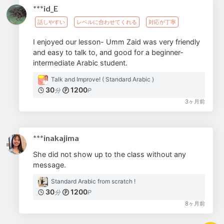
***id_E
話しやすい
レベルに合わせてくれる
対応が丁寧
I enjoyed our lesson- Umm Zaid was very friendly
and easy to talk to, and good for a beginner-
intermediate Arabic student.
Talk and Improve! ( Standard Arabic )
30
1200
分
P
3ヶ月前
***inakajima
She did not show up to the class without any
message.
Standard Arabic from scratch !
30
1200
分
P
8ヶ月前