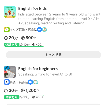
English for kids
kids aged between 2 years to 9 years old who want
to start learning English from scratch. Level 0 - A1-
A2, speaking, reading writing and listening
キッズ英語・英会話
20
800
分
P
体験あり
10
400
分
P
もっと見る
English for beginners
Speaking, writing for level A1 to B1
英語・英会話
30
1,200
分
P
体験あり
10
400
分
P