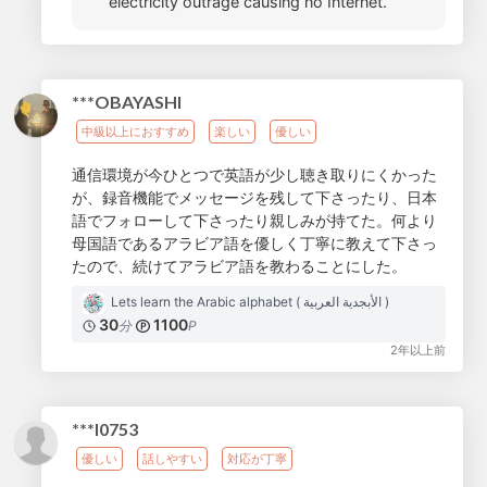
electricity outrage causing no Internet.
***OBAYASHI
中級以上におすすめ
楽しい
優しい
通信環境が今ひとつで英語が少し聴き取りにくかった
が、録音機能でメッセージを残して下さったり、日本
語でフォローして下さったり親しみが持てた。何より
母国語であるアラビア語を優しく丁寧に教えて下さっ
たので、続けてアラビア語を教わることにした。
Lets learn the Arabic alphabet ( الأبجدية العربية )
30
1100
分
P
2年以上前
***I0753
優しい
話しやすい
対応が丁寧