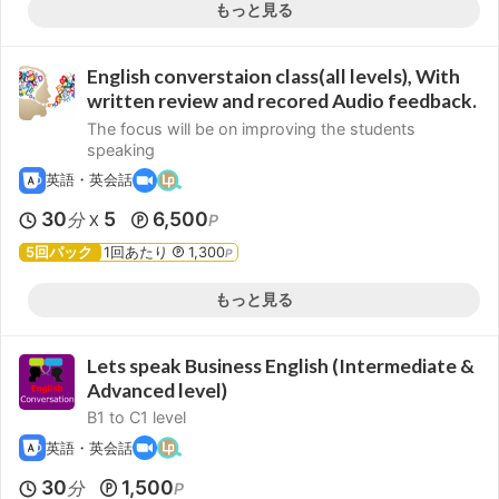
もっと見る
English converstaion class(all levels), With
written review and recored Audio feedback.
The focus will be on improving the students
speaking
英語・英会話
30
5
6,500
分
P
X
5回パック
1回あたり
1,300
P
もっと見る
Lets speak Business English (Intermediate &
Advanced level)
B1 to C1 level
英語・英会話
30
1,500
分
P