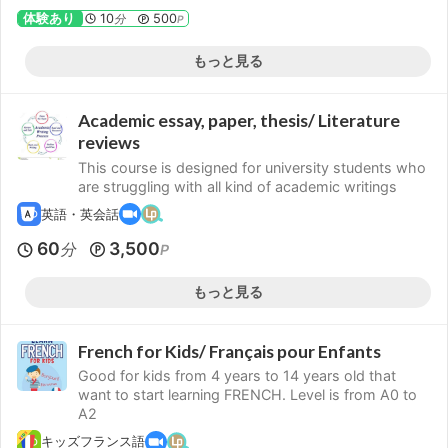
体験あり
10
500
分
P
もっと見る
Academic essay, paper, thesis/ Literature
reviews
This course is designed for university students who
are struggling with all kind of academic writings
英語・英会話
60
3,500
分
P
もっと見る
French for Kids/ Français pour Enfants
Good for kids from 4 years to 14 years old that
want to start learning FRENCH. Level is from A0 to
A2
キッズフランス語