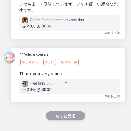
いつも楽しく受講しています。とても優しい親切な先
生です。
Online French short conversation
20
800
分
P
3年以上前
***élica Ceron
話しやすい
優しい
内容が充実
Thank you very much.
Free talk/ フリートーク
20
800
分
P
3年以上前
もっと見る