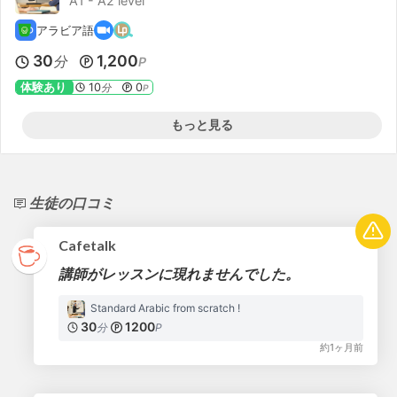
A1 - A2 level
アラビア語
30
1,200
分
P
体験あり
10
0
分
P
もっと見る
生徒の口コミ
Cafetalk
講師がレッスンに現れませんでした。
Standard Arabic from scratch !
30
1200
分
P
約1ヶ月前