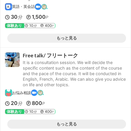
英語・英会話
30
1,500
分
P
体験あり
10
400
分
P
もっと見る
Free talk/ フリートーク
It is a consultation session. We will decide the
specific content such as the content of the course
and the pace of the course. It will be conducted in
English, French, Arabic. We can also give you advice
on life and other topics.
お悩み相談
20
800
分
P
体験あり
10
400
分
P
もっと見る