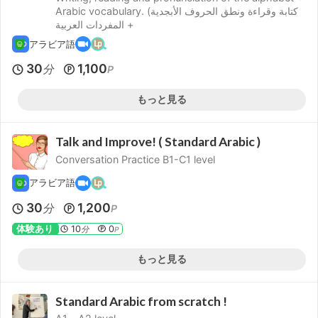
Arabic vocabulary. (كتابة وقراءة ونطق الحروف الأبجدية
+ المفردات العربية
アラビア語
30
1,100
分
P
もっと見る
Talk and Improve! ( Standard Arabic )
Conversation Practice B1-C1 level
アラビア語
30
1,200
分
P
体験あり
10
0
分
P
もっと見る
Standard Arabic from scratch !