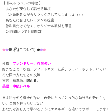
【 私のレッスンの特徴 】
・あなたが安心して話せる環境
（お茶飲みながらリラックスして話しましょう♪ ）
・あなたに合せたレッスンを提案
・教科書だけでなく、オリジナル教材も用意
・24時間いつでも質問OK
● 私について
●
●
●
●
●
性格：
フレンドリー、忍耐強い
好きなこと：映画、フィットネス、紅茶、フライドポテト、いろい
ろな国の方たちとの交流。
方言：標準語。
関西弁。
英語：中級レベル
日本語を使う機会がない、自分にとって効果的な勉強法が分からな
い、自信を持ちたい…など
あなたが楽しんで学べるようにエネルギーを注いでサポートします !