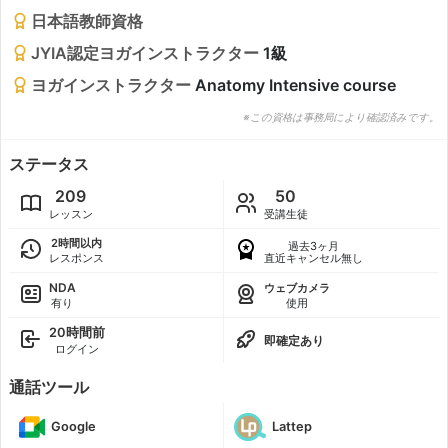
日本語教師資格
JYIA認定ヨガインストラクター
1級
ヨガインストラクター
Anatomy Intensive course
※この資格は事務局により確認済みです。
ステータス
209
50
レッスン
受講生徒
2時間以内
過去3ヶ月
レスポンス
直近キャンセル無し
NDA
ウェブカメラ
有り
使用
20時間前
即確定あり
ログイン
通話ツール
Google
Lattep