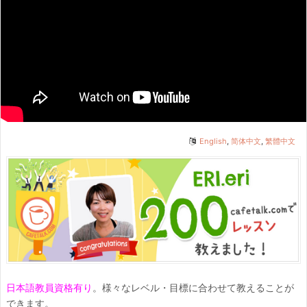
English
,
简体中文
,
繁體中文
日本語教員資格有り
。様々なレベル・目標に合わせて教えることが
できます。