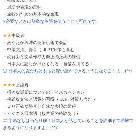
・初級文法、発音
・単語や表現の意味
・旅行のための基本的な表現
※必要なときは簡単な英語を使うことも可能です。
★★
中級者
・あなたが興味のある話題で会話
・中級文法、発音（ JLPT対策も含む ）
・読解力と文章作成力向上のための練習
・日本人に話しかけたくなる！自信を持てる！
◎ 日本人の友だちともっと深い話ができるようになりますよ。(^^♪
★★★
上級者
・様々な話題についてのディスカッション
・複雑な文法と語彙の習得（ JLPT対策も含む ）
・より正確な発音と自然な表現の習得
・ビジネス日本語（接客業の経験あり）
◎ 字幕なしは当たり前！日本人が話していることを詳細まで理解で
きるようになりますよ。(^^♪