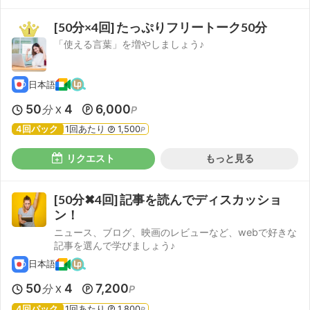
[50分×4回] たっぷりフリートーク50分
「使える言葉」を増やしましょう♪
日本語
50
4
6,000
分
P
X
4回パック
1回あたり
1,500
P
リクエスト
もっと見る
[50分✖4回] 記事を読んでディスカッショ
ン！
ニュース、ブログ、映画のレビューなど、webで好きな
記事を選んで学びましょう♪
日本語
50
4
7,200
分
P
X
4回パック
1回あたり
1,800
P