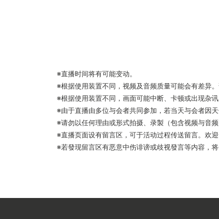
※直播时间将有可能变动。
※根据使用装置不同，视频及音频质量可能会有差异
※根据使用装置不同，画面可能中断、卡顿或出现杂讯
※由于直播由多位与会者共同参加，若当天与会者因
※请勿以任何理由或形式拍摄、录製（包含视频与音频
※直播页面设有留言区，可于活动过程传送留言。欢
※若發现留言区有恶意中伤诽谤或歧视發言等内容，