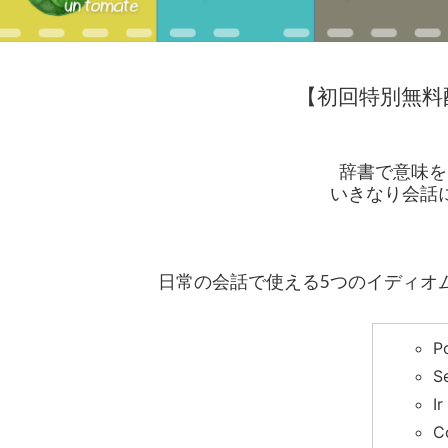
【初回特別無料
辞書で意味を
いきなり会話
日常の会話で使える5つのイディオ
P
S
I
C