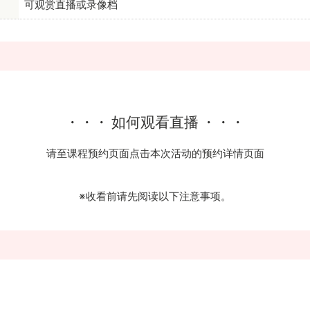
可观赏直播或录像档
・・・ 如何观看直播 ・・・
请至课程预约页面点击本次活动的预约详情页面
※收看前请先阅读以下注意事项。