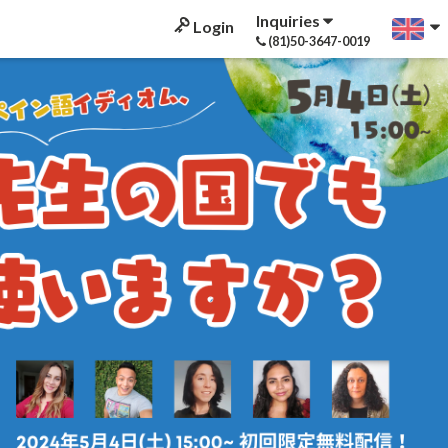
Inquiries
Login
(81)50-3647-0019