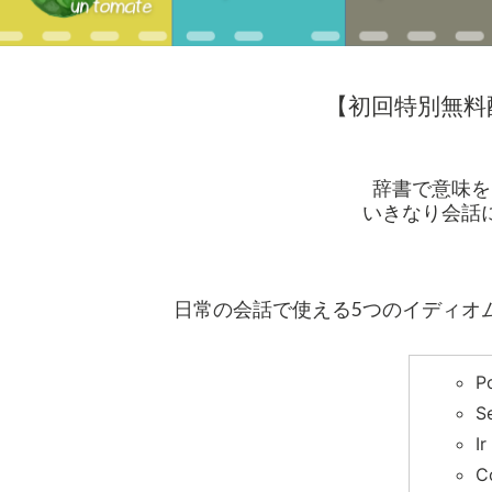
【初回特別無料
辞書で意味を
いきなり会話
日常の会話で使える5つのイディオ
P
S
I
C