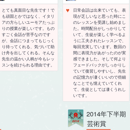
♥
とても真面目な先生です！で
日常会話は出来ていても、表
も頑固とかではなく、イタリ
現が乏しいなと思った時にこ
アの方らしいユーモアたっぷ
のレッスンを受講し始めまし
りの授業が楽しいです。もの
た。時間配分がしっかりして
すごく会話が苦手なのです
いて、生徒が楽しく学べるよ
が、会話につまってもじっく
うに工夫されたレッスンで、
り待ってくれる、気づいて助
毎回充実しています。数回の
け舟を出してくれる。そんな
間に表現力があがったのが実
先生の温かい人柄が今もレッ
感できました。そして何より
スンを続けられる理由です。
フェードバックがしっかりし
ていて復習しやすいし、先生
の記憶力が凄くいいので些細
なことでも憶えていてくれ
て、生徒としては凄くうれし
いです。
2014年下半期
芸術賞