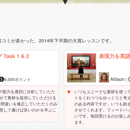
コミが多かった、2014年下半期の大賞レッスンです。
Task 1 & 2
表現力を英
Allison
6,000ポイント
|
♥
ング能力を適切に分析していただ
いつもユニークな素材を使って
せて教材を提供していただける
トをくれつつもゆっくりと考
に間違いを修正していただくのみ
のある内容ですが，いつも励ま
意して書けば良いのかを学ぶこ
させてくれます。フィードバ
いです。毎回受けるのが楽し
ます。