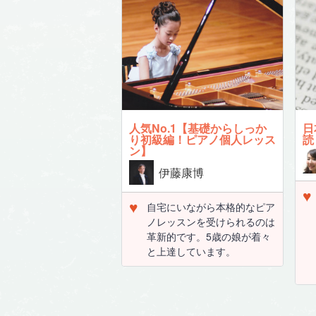
人気No.1【基礎からしっか
日
り初級編！ピアノ個人レッス
読
ン】
伊藤康博
♥
♥
自宅にいながら本格的なピア
ノレッスンを受けられるのは
革新的です。5歳の娘が着々
と上達しています。