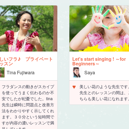
しいフラ♪ プライベート
Let's start singing ! ～for
ッスン
Beginners～
Tina Fujiwara
Saya
♥
フラダンスの動きがスカイプ
美しい花のような先生です
を使ってうまく伝わるのか不
先生とのレッスンの間は、
安でしたが杞憂でした。tina
ちらも美しい花になれます
先生は瞬時に問題点と改善方
法をわかりやすく示してくれ
ます。３０分という短時間で
すが内容の濃いレッスンで満
足しています。