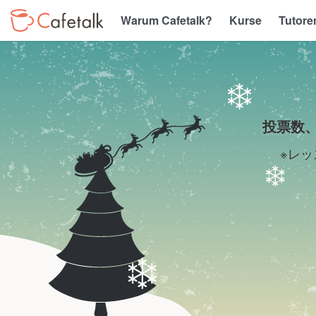
Warum Cafetalk?
Kurse
Tutore
2014.7.1~12.16 カ
投票数
※レ