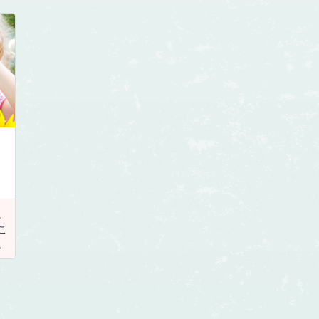
。
こ
。