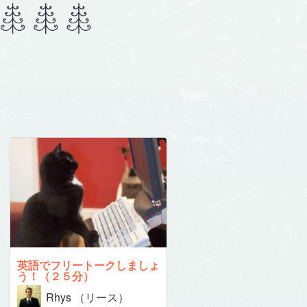
英語でフリートークしましょ
う！（２５分）
Rhys （リース）