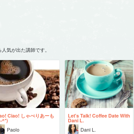
る人気が出た講師です。
iao! Ciao! しゃべりあーも
Let's Talk! Coffee Date With
^-^*)
Dani L.
Paolo
Dani L.