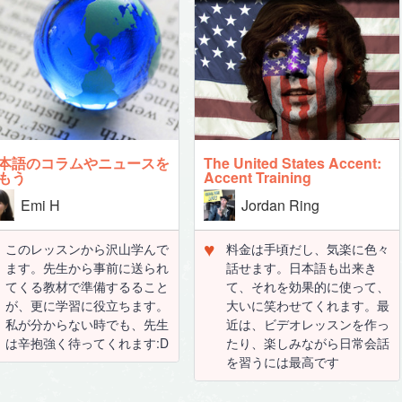
本語のコラムやニュースを
The United States Accent:
もう
Accent Training
Emi H
Jordan Ring
♥
このレッスンから沢山学んで
料金は手頃だし、気楽に色々
ます。先生から事前に送られ
話せます。日本語も出来き
てくる教材で準備するること
て、それを効果的に使って、
が、更に学習に役立ちます。
大いに笑わせてくれます。最
私が分からない時でも、先生
近は、ビデオレッスンを作っ
は辛抱強く待ってくれます:D
たり、楽しみながら日常会話
を習うには最高です