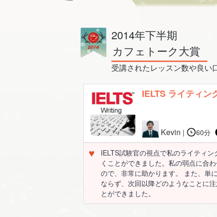
2014年下半期
カフェトーク大賞
受講されたレッスン数や良い口
IELTS ライティング 
Kevin
|
60分
♥
IELTS試験官の視点で私のライティ
くことができました。私の弱点に合わ
ので、非常に助かります。 また、単
ならず、次回以降どのようなことに注
とができました。