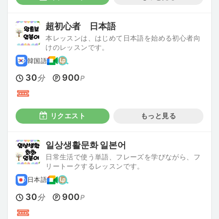
超初心者 日本語
本レッスンは、はじめて日本語を始める初心者向
けのレッスンです。
韓国語
30
900
分
P
リクエスト
もっと見る
일상생활문화 일본어
日常生活で使う単語、フレーズを学びながら、フ
リートークするレッスンです。
日本語
30
900
分
P