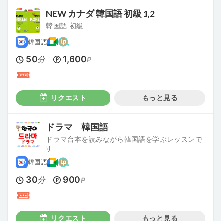
NEW カナダ 韓国語 初級 1,2
韓国語 初級
韓国語
50
1,600
分
P
リクエスト
もっと見る
ドラマ 韓国語
ドラマ台本を読みながら韓国語を学ぶレッスンで
す
韓国語
30
900
分
P
リクエスト
もっと見る