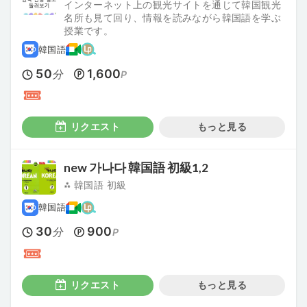
インターネット上の観光サイトを通じて韓国観光
名所も見て回り、情報を読みながら韓国語を学ぶ
授業です。
韓国語
50
1,600
分
P
リクエスト
もっと見る
new 가나다 韓国語 初級1,2
⁂ 韓国語 初級
韓国語
30
900
分
P
リクエスト
もっと見る