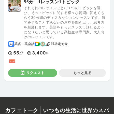
55分 1レッスン1トピック
それぞれのレッスンごとに１つのトピックを選
び、そのトピックに関する様々な質問に答えても
らう30分間のディスカッションレッスンです。質
問をすることであなたの意見を聞き出し、思考力
を刺激します。英語をもっとスラスラ話せるよう
になりたいと思っている高校生や専門家、大人向
けのレッスンです。
英語・英会話
即確定対象
55
3,400
分
P
リクエスト
もっと見る
|
カフェトーク
いつもの生活に世界のスパ