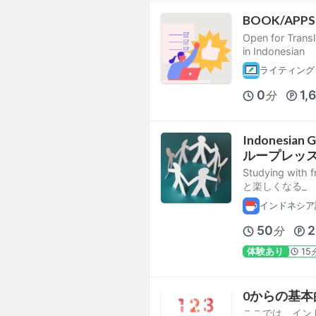
BOOK/APPS
Open for Transl
in Indonesian
ライティング
0
1,
分
Indonesia
ループレッス
Studying with
と楽しくなる_
インドネシア
50
2
分
体験あり
15
0からの基
ここでは、イン