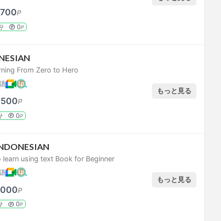
,700
P
0
分
P
NESIAN
rning From Zero to Hero
語
もっと見る
,500
P
0
分
P
INDONESIAN
 learn using text Book for Beginner
語
もっと見る
,000
P
0
分
P