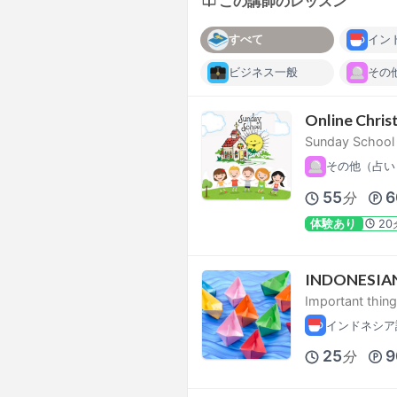
この講師のレッスン
すべて
イン
ビジネス一般
その
Online Chris
Sunday School f
その他（占い
55
6
分
体験あり
20
INDONESIA
Important thing 
インドネシア
25
9
分