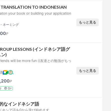
 TRANSLATION TO INDONESIAN
aton your book or building your application
もっと見る
・ネーミング
600
P
n GROUP LESSONS (インドネシア語グ
ン)
 friends will be more fun ((友達との勉強がもっ
もっと見る
語
,200
P
0
分
P
本的なインドネシア語
ドネシア語を0から学び始めます