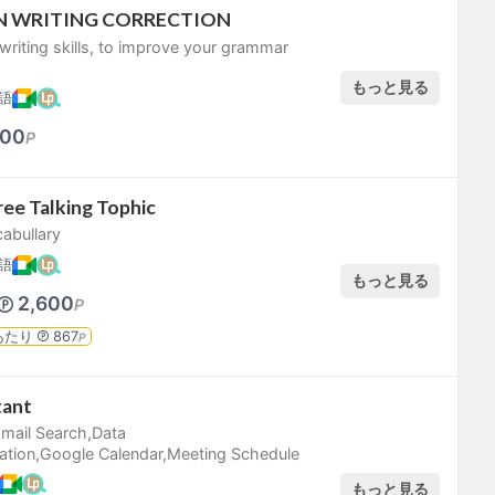
N WRITING CORRECTION
writing skills, to improve your grammar
もっと見る
語
00
P
ree Talking Tophic
abullary
語
もっと見る
2,600
P
あたり
867
P
tant
Email Search,Data
ration,Google Calendar,Meeting Schedule
もっと見る