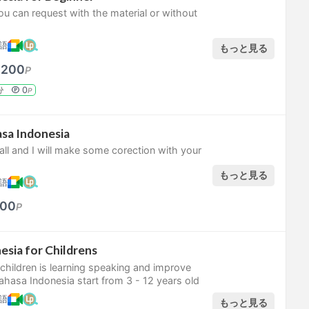
you can request with the material or without
語
もっと見る
,200
P
0
分
P
sa Indonesia
all and I will make some corection with your
もっと見る
語
00
P
esia for Childrens
 children is learning speaking and improve
ahasa Indonesia start from 3 - 12 years old
語
もっと見る