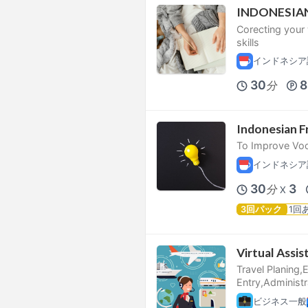
INDONESIA
Corecting your 
skills
インドネシア
30
8
分
Indonesian F
To Improve Voc
インドネシア
30
3
分
X
3回パック
1回
Virtual Assis
Travel Planing,
Entry,Administ
ビジネス一般