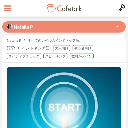
Natalia P
Natalia P
Natalia P
すべてのレベルのインドネシア語。
語学
インドネシア語
大人向け
初心者向け
出身国
居住国
203
94
ネイティブチェック
スピーキング
教材がメイン
レッスン可能時間帯
月
20:30
–
22:00
火
20:30
–
23:00
水
21:30
–
22:30
木
20:30
–
23:00
金
20:30
–
21:30
土
11:00
–
19:30
土
20:30
–
23:00
日
16:00
–
18:00
日
20:30
–
23:00