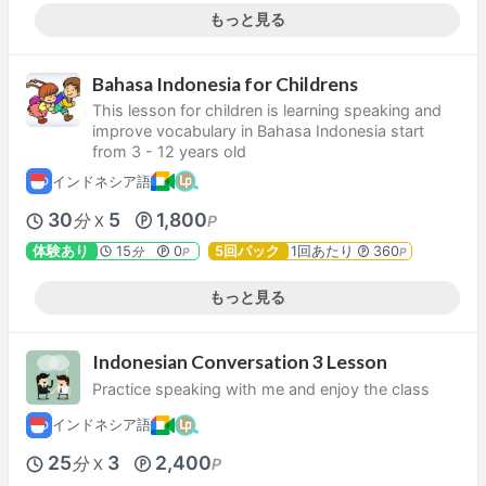
もっと見る
Bahasa Indonesia for Childrens
This lesson for children is learning speaking and
improve vocabulary in Bahasa Indonesia start
from 3 - 12 years old
インドネシア語
30
5
1,800
分
P
X
体験あり
15
0
5回パック
1回あたり
360
分
P
P
もっと見る
Indonesian Conversation 3 Lesson
Practice speaking with me and enjoy the class
インドネシア語
25
3
2,400
分
P
X