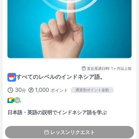
不定期に変更される場合もあります。
リクエスト時にご確認ください。
※
Asia/Tokyo
時間で表示。
講師プロフィール
100%レッスン満足保証
対象レッスンです
詳しくはこちら→
直近受講日時: 1ヶ月以上前
すべてのレベルのインドネシア語。
30
1,000
分
ポイント
通貨別ポイント金額
日本語・英語の説明でインドネシア語を学ぶ
レッスンリクエスト