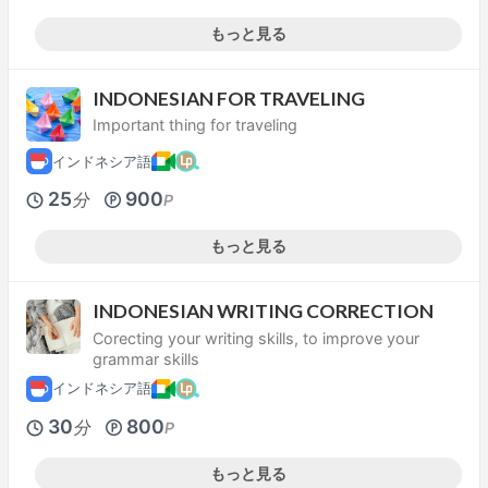
もっと見る
INDONESIAN FOR TRAVELING
Important thing for traveling
インドネシア語
25
900
分
P
もっと見る
INDONESIAN WRITING CORRECTION
Corecting your writing skills, to improve your
grammar skills
インドネシア語
30
800
分
P
もっと見る