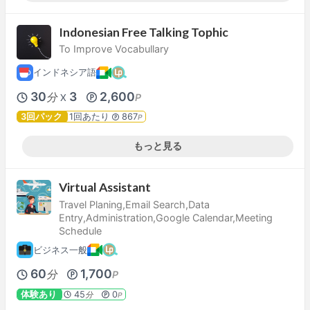
Indonesian Free Talking Tophic
To Improve Vocabullary
インドネシア語
30
3
2,600
分
P
X
3回パック
1回あたり
867
P
もっと見る
Virtual Assistant
Travel Planing,Email Search,Data
Entry,Administration,Google Calendar,Meeting
Schedule
ビジネス一般
60
1,700
分
P
体験あり
45
0
分
P