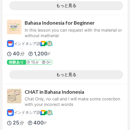
もっと見る
Bahasa Indonesia for Beginner
In this lesson you can request with the material or
without matherial
インドネシア語
40
1,200
分
P
体験あり
15
0
分
P
もっと見る
CHAT in Bahasa Indonesia
Chat Only, no call and I will make some corection
with your incorect words
インドネシア語
25
400
分
P