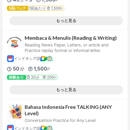
X
5回パック
1回あたり
1,500
P
もっと見る
Membaca & Menulis (Reading & Writing)
Reading News Paper, Letters, or article and
Practice replay formal or informal letter.
インドネシア語
50
1,500
分
P
体験あり
20
200
分
P
もっと見る
Bahasa Indonesia Free TALKING (ANY
Level)
Conversatrion Practice for Any Level
インドネシア語