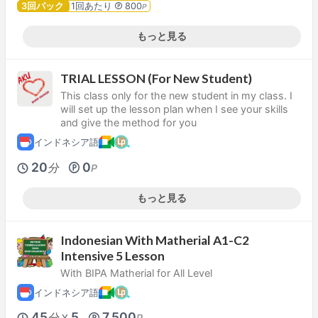
3回パック
1回あたり
800
P
もっと見る
TRIAL LESSON (For New Student)
This class only for the new student in my class. I
will set up the lesson plan when I see your skills
and give the method for you
インドネシア語
20
0
分
P
もっと見る
Indonesian With Matherial A1-C2
Intensive 5 Lesson
With BIPA Matherial for All Level
インドネシア語
45
5
7,500
分
P