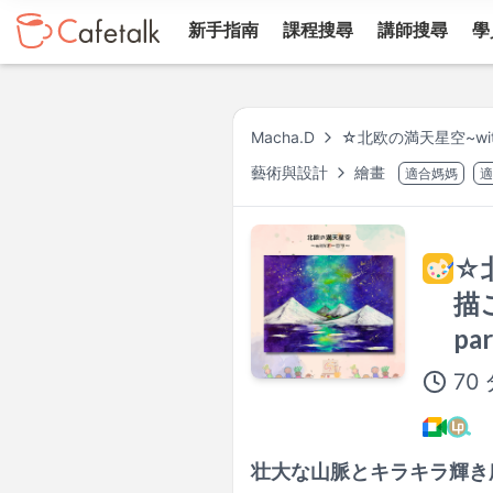
新手指南
課程搜尋
講師搜尋
學
Macha.D
☆北欧の満天星空~withオー
藝術與設計
繪畫
適合媽媽
適
☆
描こ
par
70
壮大な山脈とキラキラ輝き