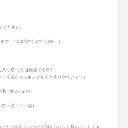
てください。
ます (100均のものでもOK！）
紙 八つ切 または厚紙でもOK
フチ４辺をマスキングすると塗りやすいです）
刷毛（幅2ｃｍ程）
・赤 ・黄・白・黒）
（または牛乳パックの内側をパレット替わりにしても