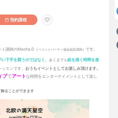
預約課程
講師のMacha.D（
です。
ペイントパーティ協会認定講師）
手い下手を競うのではなく、
絵を描く時間を楽
あくまでも
レッスンです。
おうちイベントとしてお楽しみ頂けます。
ィブ
で
アート
な
時間をエンターテイメントとして楽し
て飾ることができます