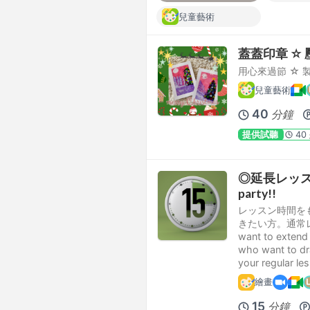
兒童藝術
蓋蓋印章 ☆
用心來過節 ☆ 
兒童藝術
40
分鐘
提供試聽
40
◎延長レッスン◎Le
party!!
レッスン時間を
きたい方。通常レッ
want to extend t
who want to dra
your regular le
繪畫
15
分鐘