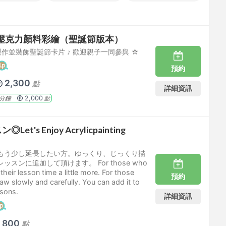
 壓克力顏料彩繪（聖誕節版本）
製作並裝飾聖誕節卡片 ♪ 歡迎親子一同參與 ☆
預約
2,300
點
詳細資訊
2,000
分鐘
點
t's Enjoy Acrylicpainting
もう少し延長したい方。ゆっくり、じっくり描
スンに追加して頂けます。 For those who
heir lesson time a little more. For those
預約
w slowly and carefully. You can add it to
ssons.
詳細資訊
800
點