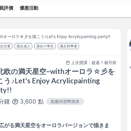
員評價
優惠活動
ロラ☆彡を描こう♪Let's Enjoy Acrylicpainting party!!
合兒童
適合成人
適合小學生
適合初學者
上次授課：超過 1 個月前
北欧の満天星空~withオーロラ☆彡を
う♪Let's Enjoy Acrylicpainting
ty!!
3,600
點
分鐘
點數與貨幣換算
広がる満天星空をオーロラバージョンで描きま