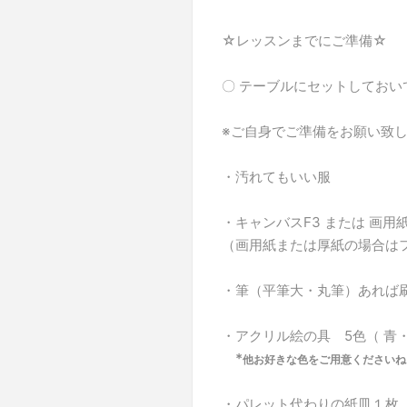
☆レッスンまでにご準備☆
〇 テーブルにセットしておい
※ご自身でご準備をお願い致し
・汚れてもいい服
・キャンバスF3 または 画用
（画用紙または厚紙の場合は
・筆（平筆大・丸筆）あれば
・アクリル絵の具 5色（ 青
*
他お好きな色をご用意くださいね
・パレット代わりの紙皿１枚