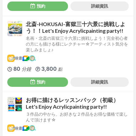
預約
詳細資訊
北斎-HOKUSAI-富獄三十六景に挑戦しよ
う！！Let's Enjoy Acrylicpainting party!!
名画・北斎の富獄三十六景に挑戦しよう！完全初心者
の方にも描ける様にレクチャー☆アーティスト気分を
楽しみましょ♪
繪畫
80
3,800
分鐘
點
預約
詳細資訊
お得に描けるレッスンパック（初級）
Let's Enjoy Acrylicpainting party!!
３作品の中から、お好きな２作品をお得な価格で楽し
んで頂けます☆
繪畫