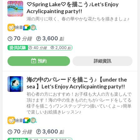
♡Spring Lake♡を描こう♪Let's Enjoy
Acrylicpainting party!!
湖の周りに咲く、春の華やかな花たちを描きましょ♪
繪畫
70
3,600
分鐘
點
提供試聽
40
2,000
分鐘
點
預約
詳細資訊
海の中のパレードを描こう♪【under the
sea 】Let's Enjoy Acrylicpainting party!!
初心者の方におすすめ！お子様も大人の方も楽しんで
頂けます！海の中の生きものたちがパレードをしてる
様子を描こう♪ワンステップづつ描いていくよ～♪簡単
で楽しいお絵描きレッスン♪
繪畫
70
3,600
分鐘
點