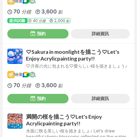
繪畫
70
3,600
分鐘
點
提供試聽
40
2,000
分鐘
點
預約
詳細資訊
♡Sakura in moonlightを描こう♡Let's
Enjoy Acrylicpainting party!!
♡月夜の光に包まれる♡愛らしい桜を描きましょう♪
繪畫
70
3,600
分鐘
點
預約
詳細資訊
満開の桜を描こう♡Let's Enjoy
Acrylicpainting party!!
水面に映る美しい桜を描きましょ♪ Let's draw
beautiful cherry blossoms reflected on the water