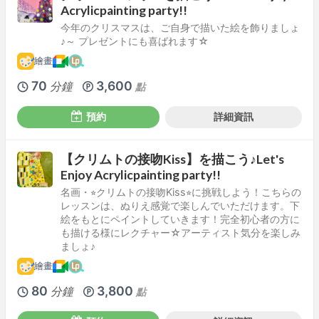
Acrylicpainting party!!
今年のクリスマスは、ご自身で描いた絵を飾りましょ
♪～ プレゼントにも喜ばれます☆
繪畫
70
3,600
分鐘
點
預約
詳細資訊
【クリムトの接吻Kiss】を描こう♪Let's
Enjoy Acrylicpainting party!!
名画・⭐︎クリムトの接吻Kiss⭐︎に挑戦しよう！こちらの
レッスンは、ぬりえ感覚で楽しんでいただけます。下
絵をもとにペイントしていきます！完全初心者の方に
も描ける様にレクチャー☆アーティスト気分を楽しみ
ましょ♪
繪畫
80
3,800
分鐘
點