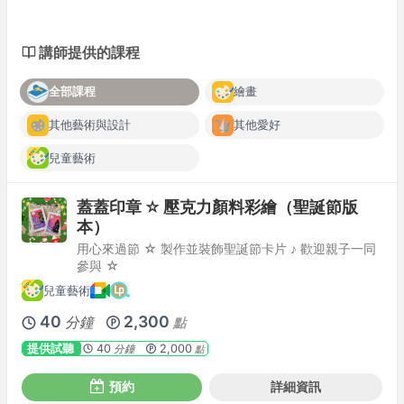
講師提供的課程
全部課程
繪畫
其他藝術與設計
其他愛好
兒童藝術
蓋蓋印章 ☆ 壓克力顏料彩繪（聖誕節版
本）
用心來過節 ☆ 製作並裝飾聖誕節卡片 ♪ 歡迎親子一同
參與 ☆
兒童藝術
40
2,300
分鐘
點
提供試聽
40
2,000
分鐘
點
預約
詳細資訊