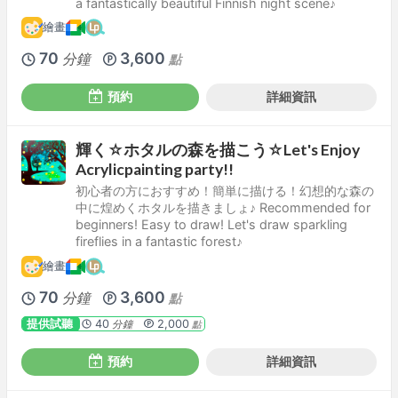
a fantastically beautiful Finnish night scene♪
繪畫
70
3,600
分鐘
點
預約
詳細資訊
輝く☆ホタルの森を描こう☆Let's Enjoy
Acrylicpainting party!!
初心者の方におすすめ！簡単に描ける！幻想的な森の
中に煌めくホタルを描きましょ♪ Recommended for
beginners! Easy to draw! Let's draw sparkling
fireflies in a fantastic forest♪
繪畫
70
3,600
分鐘
點
提供試聽
40
2,000
分鐘
點
預約
詳細資訊