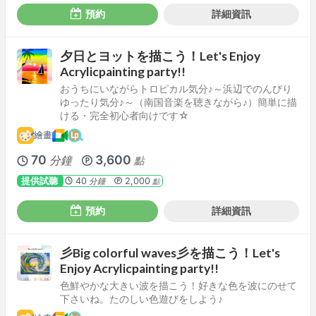
預約
詳細資訊
夕日とヨットを描こう！Let's Enjoy
Acrylicpainting party!!
おうちにいながらトロピカル気分♪～浜辺でのんびり
ゆったり気分♪～（南国音楽を聴きながら♪）簡単に描
ける・完全初心者向けです☆
繪畫
70
3,600
分鐘
點
提供試聽
40
2,000
分鐘
點
預約
詳細資訊
彡Big colorful waves彡を描こう！Let's
Enjoy Acrylicpainting party!!
色鮮やかな大きい波を描こう！好きな色を波にのせて
下さいね。たのしい色遊びをしよう♪