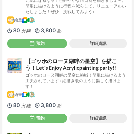
元気になるなる！色鮮やかな向日葵を描きましょ～。
簡単に描けるように行程を減らして、リニューアルい
たしました！ぜひ、挑戦してみよう♪
繪畫
80
3,800
分鐘
點
預約
詳細資訊
【ゴッホのローヌ湖畔の星空】を描こ
う！Let's Enjoy Acrylicpainting party!!
ゴッホのローヌ湖畔の星空に挑戦！簡単に描けるよう
工夫されています♪ 絵描き歌のように楽しく描けま
す！
繪畫
80
3,800
分鐘
點
預約
詳細資訊