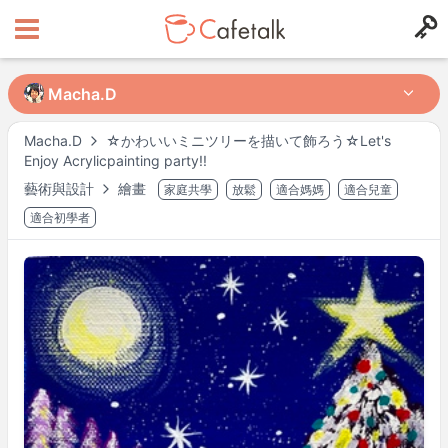
Macha.D
Macha.D
Macha.D
☆かわいいミニツリーを描いて飾ろう☆Let's
Enjoy Acrylicpainting party!!
來自
住在
藝術與設計
繪畫
家庭共學
放鬆
適合媽媽
適合兒童
159
57
適合初學者
可授課時段
週一
08:30
–
16:00
週二
08:30
–
16:00
週三
08:30
–
16:00
週四
08:30
–
14:00
週五
08:30
–
14:00
週六
08:30
–
16:00
週日
08:30
–
16:00
可能有其他時段，請於預約時確認。