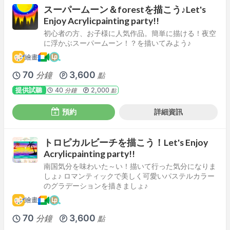
スーパームーン＆forestを描こう♪Let's
Enjoy Acrylicpainting party!!
初心者の方、お子様に人気作品。簡単に描ける！夜空
に浮かぶスーパームーン！？を描いてみよう♪
繪畫
70
3,600
分鐘
點
提供試聽
40
2,000
分鐘
點
預約
詳細資訊
トロピカルビーチを描こう！Let's Enjoy
Acrylicpainting party!!
南国気分を味わいた～い！描いて行った気分になりま
しょ♪ ロマンティックで美しく可愛いパステルカラー
のグラデーションを描きましょ♪
繪畫
70
3,600
分鐘
點