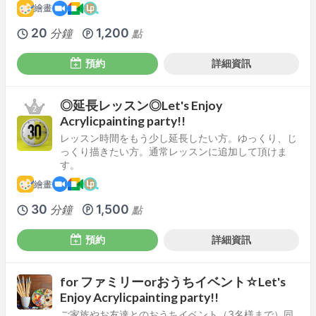
繪畫
20
1,200
分鐘
點
預約
詳細資訊
◎延長レッスン◎Let's Enjoy
Acrylicpainting party!!
レッスン時間をもう少し延長したい方。ゆっくり、じ
っくり描きたい方。通常レッスンに追加して頂けま
す。
繪畫
30
1,500
分鐘
點
預約
詳細資訊
for ファミリーorおうちイベント☆Let's
Enjoy Acrylicpainting party!!
ご家族やお友達とのおうちイベント（3名様まで）同