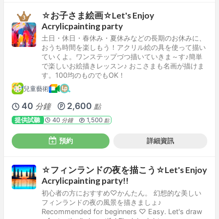
☆お子さま絵画☆Let's Enjoy
Acrylicpainting party
土日・休日・春休み・夏休みなどの長期のお休みに、
おうち時間を楽しもう！アクリル絵の具を使って描い
ていくよ。ワンステップづつ描いていきま～す♪簡単
で楽しいお絵描きレッスン♪ おこさまも名画が描けま
す。100均のものでもOK！
兒童藝術
40
2,600
分鐘
點
提供試聽
40
1,500
分鐘
點
預約
詳細資訊
☆フィンランドの夜を描こう☆Let's Enjoy
Acrylicpainting party!!
初心者の方におすすめ♡かんたん。 幻想的な美しい
フィンランドの夜の風景を描きましょ♪
Recommended for beginners ♡ Easy. Let's draw