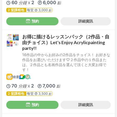
60
2
6,000
分鐘
點
X
2 堂課程包
每堂
3,000
點
預約
詳細資訊
お得に描けるレッスンパック（2作品・自
由チョイス）Let's Enjoy Acrylicpainting
party!!
16作品の中からお好みの2作品をチョイス！ お好きな
作品をお選びいただけます♡２作品中の１作品また
は、２作品とも名画作品を選んで頂くと大変お得で
す！
繪畫
70
2
7,000
分鐘
點
X
2 堂課程包
每堂
3,500
點
預約
詳細資訊