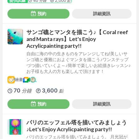
提供試聽
40
2,000
分鐘
點
預約
詳細資訊
サンゴ礁とマンタを描こう♪【 Coral reef
and Manta rays】Let's Enjoy
Acrylicpainting party!!
自由に海の中の生きものをアレンジしてね!美しいサ
ンゴ礁と優雅におよぐマンタを描こう♪ワンステップ
づつ描いていくよ～♪簡単で楽しいお絵描きレッスン♪
お子様も大人の方も楽しんで頂けます！
繪畫
70
3,600
分鐘
點
預約
詳細資訊
パリのエッフェル塔を描いてみましょう
♪Let's Enjoy Acrylicpainting party!!
パリのエッフェル塔を描いてみましょう。 月光冠が