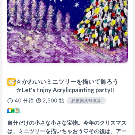
※ 以上為
Asia/Tokyo
時間。
講師檔案
100%課程滿意保證
查看詳情→
☆かわいいミニツリーを描いて飾ろう
☆Let's Enjoy Acrylicpainting party!!
40
分鐘
2,500
點
點數與貨幣換算
自分だけの小さな小さな宝物。今年のクリスマス
は、ミニツリーを描いちゃおう♡その後は、アー