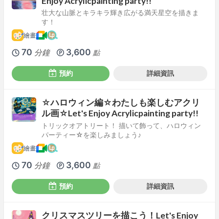
Enjoy Acrylicpainting party!!
壮大な山脈とキラキラ輝き広がる満天星空を描きま
す！
繪畫
70
3,600
分鐘
點
預約
詳細資訊
☆ハロウィン編☆わたしも楽しむアクリ
ル画☆Let's Enjoy Acrylicpainting party!!
トリックオアトリート！ 描いて飾って、ハロウィン
パーティー☆を楽しみましょう♪
繪畫
70
3,600
分鐘
點
預約
詳細資訊
クリスマスツリーを描こう！Let's Enjoy