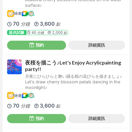
surface♪
繪畫
70
3,600
分鐘
點
提供試聽
40
2,000
分鐘
點
預約
詳細資訊
夜桜を描こう♪Let's Enjoy Acrylicpainting
party!!
月夜にひらひらと舞い踊る桜の花びらを描きましょ♪
Let's draw cherry blossom petals dancing in the
moonlight♪
繪畫
70
3,600
分鐘
點
預約
詳細資訊