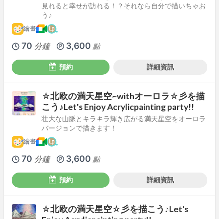
見れると幸せが訪れる！？それなら自分で描いちゃお
う♪
繪畫
70
3,600
分鐘
點
預約
詳細資訊
☆北欧の満天星空~withオーロラ☆彡を描
こう♪Let's Enjoy Acrylicpainting party!!
壮大な山脈とキラキラ輝き広がる満天星空をオーロラ
バージョンで描きます！
繪畫
70
3,600
分鐘
點
預約
詳細資訊
☆北欧の満天星空☆彡を描こう♪Let's