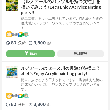
【ルノアールのパラソルを持つ女性】を
描いてみよう♪Let's Enjoy Acrylicpainting
party!!
簡単に描けるよう工夫されています♪ 描き終えた後の
達成感がいっぱい！ワンステップづつ進めていきま
す。
繪畫
80
3,800
分鐘
點
預約
詳細資訊
ルノアールのセーヌ川の舟遊びを描こう
♪Let's Enjoy Acrylicpainting party!!
簡単に描けるよう工夫されています♪ 描き終えた後の
達成感がいっぱい！ワンステップづつ進めていきま
す。
繪畫
80
3,800
分鐘
點