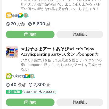
じアクリル画作品を描いて、楽しく盛り上がろう♪お
互い個々の豊かな作品を見せ合いっこしましょう！
繪畫
70
5,600
分鐘
點
預約
詳細資訊
☆お子さまアートあそび☆Let's Enjoy
Acrylicpainting party スタンプponpon☆
アクリル絵の具を使って風景画を描こう♪ スタンプの
様にponpon！押して、おしゃれなアートを完成させ
るよ♪
兒童藝術
40
2,300
分鐘
點
提供試聽
40
2,000
分鐘
點
預約
詳細資訊