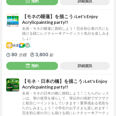
預約
詳細資訊
【モネの睡蓮】を描こう♪Let's Enjoy
Acrylicpainting party!!
名画・モネの睡蓮に挑戦しよう！完全初心者の方にも
描ける様にレクチャー☆アーティスト気分を楽しみま
しょ♪
繪畫
80
3,800
分鐘
點
預約
詳細資訊
【モネ・日本の橋】を描こう♪Let's Enjoy
Acrylicpainting party!!
名画・モネの日本の橋に挑戦しよう！こちらのレッス
ンは、筆の使用を減らして、筆以外の画材でザクザク
と粗目にペイントをしていきます！重厚感ある色彩を
たのしみましょう！小学生のお子さまも楽しめます！
完全初心者の方にも描ける様にレクチャー☆アーティ