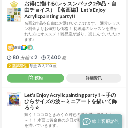
お得に描ける(レッスンパック2作品・自
由チョイス）【名画編】Let's Enjoy
Acrylicpainting party!!
名画2作品を自由にお選びいただけます。 通常レッス
ン料金よりお値打ち価格！ 初級編のレッスンを描か
れた方にオススメ！難易度が減り、楽しんでいただけ
ます♪
繪畫
80
2
7,400
分鐘
點
X
2 堂課程包
每堂
3,700
點
預約
詳細資訊
Let's Enjoy Acrylicpainting party!!～手の
ひらサイズの波～ミニアートを描いて飾
ろう☆
輝く！ココロときめく☆君色の波を描いてみよう
～！！ 水面に黄金色の夕日が映り込む、光り輝く波
線上客服諮詢
を描いていきます。