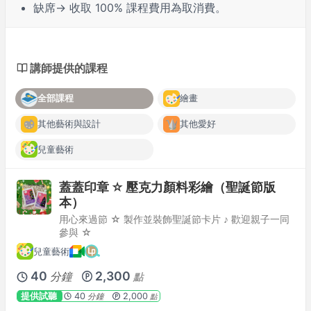
缺席
→ 收取 100% 課程費用為取消費。
講師提供的課程
全部課程
繪畫
其他藝術與設計
其他愛好
兒童藝術
蓋蓋印章 ☆ 壓克力顏料彩繪（聖誕節版
本）
用心來過節 ☆ 製作並裝飾聖誕節卡片 ♪ 歡迎親子一同
參與 ☆
兒童藝術
40
2,300
分鐘
點
提供試聽
40
2,000
分鐘
點