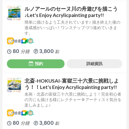
ルノアールのセーヌ川の舟遊びを描こう
♪Let's Enjoy Acrylicpainting party!!
簡単に描けるよう工夫されています♪ 描き終えた後の
達成感がいっぱい！ワンステップづつ進めていきま
す。
繪畫
80
3,800
分鐘
點
預約
詳細資訊
北斎-HOKUSAI-富獄三十六景に挑戦しよ
う！！Let's Enjoy Acrylicpainting party!!
名画・北斎の富獄三十六景に挑戦しよう！完全初心者
の方にも描ける様にレクチャー☆アーティスト気分を
楽しみましょ♪
繪畫
80
3,800
分鐘
點