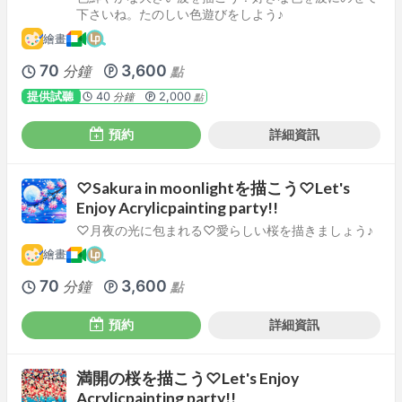
下さいね。たのしい色遊びをしよう♪
繪畫
70
3,600
分鐘
點
提供試聽
40
2,000
分鐘
點
預約
詳細資訊
♡Sakura in moonlightを描こう♡Let's
Enjoy Acrylicpainting party!!
♡月夜の光に包まれる♡愛らしい桜を描きましょう♪
繪畫
70
3,600
分鐘
點
預約
詳細資訊
満開の桜を描こう♡Let's Enjoy
Acrylicpainting party!!