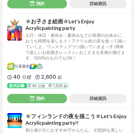
預約
詳細資訊
☆お子さま絵画☆Let's Enjoy
Acrylicpainting party
土日・休日・春休み・夏休みなどの長期のお休みに、
おうち時間を楽しもう！アクリル絵の具を使って描い
ていくよ。ワンステップづつ描いていきま～す♪簡単
で楽しいお絵描きレッスン♪ おこさまも名画が描けま
す。100均のものでもOK！
兒童藝術
40
2,600
分鐘
點
提供試聽
40
1,500
分鐘
點
預約
詳細資訊
☆フィンランドの夜を描こう☆Let's Enjoy
Acrylicpainting party!!
初心者の方におすすめ♡かんたん。 幻想的な美しい