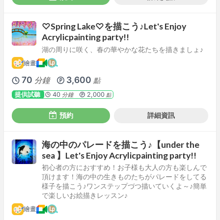
♡Spring Lake♡を描こう♪Let's Enjoy
Acrylicpainting party!!
湖の周りに咲く、春の華やかな花たちを描きましょ♪
繪畫
70
3,600
分鐘
點
提供試聽
40
2,000
分鐘
點
預約
詳細資訊
海の中のパレードを描こう♪【under the
sea 】Let's Enjoy Acrylicpainting party!!
初心者の方におすすめ！お子様も大人の方も楽しんで
頂けます！海の中の生きものたちがパレードをしてる
様子を描こう♪ワンステップづつ描いていくよ～♪簡単
で楽しいお絵描きレッスン♪
繪畫