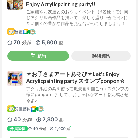
Enjoy Acrylicpainting party!!
ご家族やお友達とのおうちイベント（3名様まで）同
じアクリル画作品を描いて、楽しく盛り上がろう♪お
互い個々の豊かな作品を見せ合いっこしましょう！
繪畫
70
5,600
分鐘
點
預約
詳細資訊
☆お子さまアートあそび☆Let's Enjoy
Acrylicpainting party スタンプponpon☆
アクリル絵の具を使って風景画を描こう♪ スタンプの
様にponpon！押して、おしゃれなアートを完成させ
るよ♪
兒童藝術
40
2,300
分鐘
點
提供試聽
40
2,000
分鐘
點