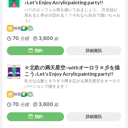
♪Let's Enjoy Acrylicpainting party!!
パリのエッフェル塔を描いてみましょう。 月光冠が
見れると幸せが訪れる！？それなら自分で描いちゃお
う♪
繪畫
70
3,600
分鐘
點
預約
詳細資訊
☆北欧の満天星空~withオーロラ☆彡を描
こう♪Let's Enjoy Acrylicpainting party!!
壮大な山脈とキラキラ輝き広がる満天星空をオーロラ
バージョンで描きます！
繪畫
70
3,600
分鐘
點
預約
詳細資訊