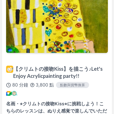
※ 以上為
Asia/Tokyo
時間。
講師檔案
【クリムトの接吻Kiss】を描こう♪Let's
Enjoy Acrylicpainting party!!
80
分鐘
3,800
點
點數與貨幣換算
名画・⭐︎クリムトの接吻Kiss⭐︎に挑戦しよう！こ
ちらのレッスンは、ぬりえ感覚で楽しんでいただ