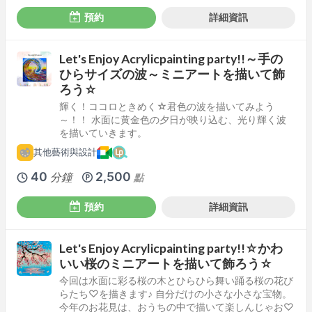
預約
詳細資訊
Let's Enjoy Acrylicpainting party!!～手の
ひらサイズの波～ミニアートを描いて飾
ろう☆
輝く！ココロときめく☆君色の波を描いてみよう
～！！ 水面に黄金色の夕日が映り込む、光り輝く波
を描いていきます。
其他藝術與設計
40
2,500
分鐘
點
預約
詳細資訊
Let's Enjoy Acrylicpainting party!!☆かわ
いい桜のミニアートを描いて飾ろう☆
今回は水面に彩る桜の木とひらひら舞い踊る桜の花び
らたち♡を描きます♪ 自分だけの小さな小さな宝物。
今年のお花見は、おうちの中で描いて楽しんじゃお♡