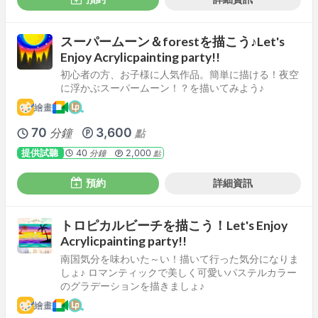
スーパームーン＆forestを描こう♪Let's
Enjoy Acrylicpainting party!!
初心者の方、お子様に人気作品。簡単に描ける！夜空
に浮かぶスーパームーン！？を描いてみよう♪
繪畫
70
3,600
分鐘
點
提供試聽
40
2,000
分鐘
點
預約
詳細資訊
トロピカルビーチを描こう！Let's Enjoy
Acrylicpainting party!!
南国気分を味わいた～い！描いて行った気分になりま
しょ♪ ロマンティックで美しく可愛いパステルカラー
のグラデーションを描きましょ♪
繪畫