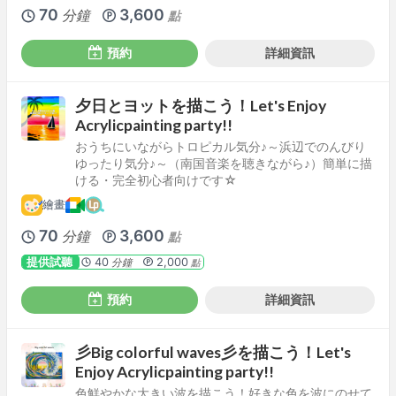
70
3,600
分鐘
點
預約
詳細資訊
夕日とヨットを描こう！Let's Enjoy
Acrylicpainting party!!
おうちにいながらトロピカル気分♪～浜辺でのんびり
ゆったり気分♪～（南国音楽を聴きながら♪）簡単に描
ける・完全初心者向けです☆
繪畫
70
3,600
分鐘
點
提供試聽
40
2,000
分鐘
點
預約
詳細資訊
彡Big colorful waves彡を描こう！Let's
Enjoy Acrylicpainting party!!
色鮮やかな大きい波を描こう！好きな色を波にのせて