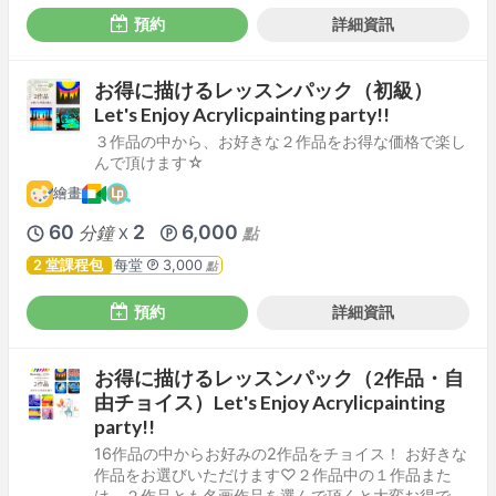
預約
詳細資訊
お得に描けるレッスンパック（初級）
Let's Enjoy Acrylicpainting party!!
３作品の中から、お好きな２作品をお得な価格で楽し
んで頂けます☆
繪畫
60
2
6,000
分鐘
點
X
2 堂課程包
每堂
3,000
點
預約
詳細資訊
お得に描けるレッスンパック（2作品・自
由チョイス）Let's Enjoy Acrylicpainting
party!!
16作品の中からお好みの2作品をチョイス！ お好きな
作品をお選びいただけます♡２作品中の１作品また
は、２作品とも名画作品を選んで頂くと大変お得で