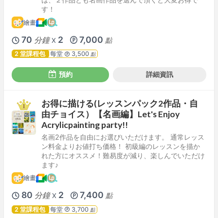
す！
繪畫
70
2
7,000
分鐘
點
X
2 堂課程包
每堂
3,500
點
預約
詳細資訊
お得に描ける(レッスンパック2作品・自
由チョイス）【名画編】Let's Enjoy
Acrylicpainting party!!
名画2作品を自由にお選びいただけます。 通常レッス
ン料金よりお値打ち価格！ 初級編のレッスンを描か
れた方にオススメ！難易度が減り、楽しんでいただけ
ます♪
繪畫
80
2
7,400
分鐘
點
X
2 堂課程包
每堂
3,700
點