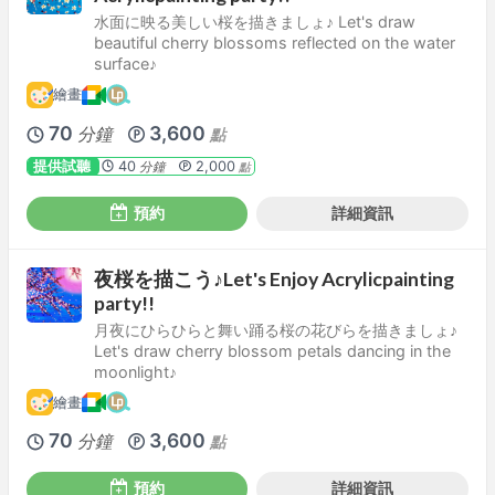
水面に映る美しい桜を描きましょ♪ Let's draw
beautiful cherry blossoms reflected on the water
surface♪
繪畫
70
3,600
分鐘
點
提供試聽
40
2,000
分鐘
點
預約
詳細資訊
夜桜を描こう♪Let's Enjoy Acrylicpainting
party!!
月夜にひらひらと舞い踊る桜の花びらを描きましょ♪
Let's draw cherry blossom petals dancing in the
moonlight♪
繪畫
70
3,600
分鐘
點
預約
詳細資訊