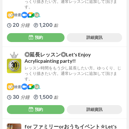
っくり描きたい方。通常レッスンに追加して頂けま
す。
繪畫
20
1,200
分鐘
點
預約
詳細資訊
◎延長レッスン◎Let's Enjoy
Acrylicpainting party!!
レッスン時間をもう少し延長したい方。ゆっくり、じ
っくり描きたい方。通常レッスンに追加して頂けま
す。
繪畫
30
1,500
分鐘
點
預約
詳細資訊
for ファミリーorおうちイベント☆Let's