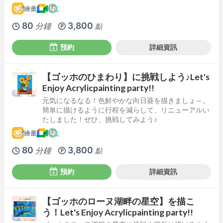
繪畫
80
3,800
分鐘
點
預約
詳細資訊
【ゴッホのひまわり】に挑戦しよう♪Let's
Enjoy Acrylicpainting party!!
元気になるなる！色鮮やかな向日葵を描きましょ～。
簡単に描けるように行程を減らして、リニューアルい
たしました！ぜひ、挑戦してみよう♪
繪畫
80
3,800
分鐘
點
預約
詳細資訊
【ゴッホのローヌ湖畔の星空】を描こ
う！Let's Enjoy Acrylicpainting party!!