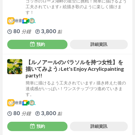
ゴッホのローヌ湖畔の星空に挑戦！簡単に描けるよう
工夫されています♪ 絵描き歌のように楽しく描けま
す！
繪畫
80
3,800
分鐘
點
預約
詳細資訊
【ルノアールのパラソルを持つ女性】を
描いてみよう♪Let's Enjoy Acrylicpainting
party!!
簡単に描けるよう工夫されています♪ 描き終えた後の
達成感がいっぱい！ワンステップづつ進めていきま
す。
繪畫
80
3,800
分鐘
點
預約
詳細資訊