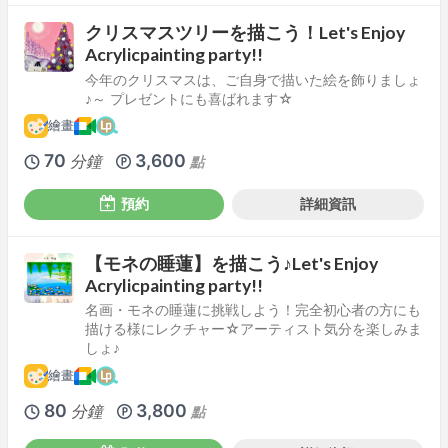
クリスマスツリーを描こう！Let's Enjoy
Acrylicpainting party!!
今年のクリスマスは、ご自身で描いた絵を飾りましょ
♪～ プレゼントにも喜ばれます☆
繪畫
70
3,600
分鐘
點
預約
詳細資訊
【モネの睡蓮】を描こう♪Let's Enjoy
Acrylicpainting party!!
名画・モネの睡蓮に挑戦しよう！完全初心者の方にも
描ける様にレクチャー☆アーティスト気分を楽しみま
しょ♪
繪畫
80
3,800
分鐘
點