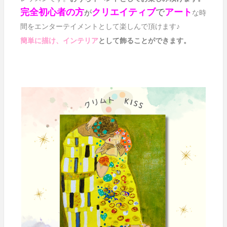
完全初心者の方
クリエイティブ
で
アート
が
な
時
間をエンターテイメントとして楽しんで頂けます♪
として飾ることができます。
簡単に描け、インテリア