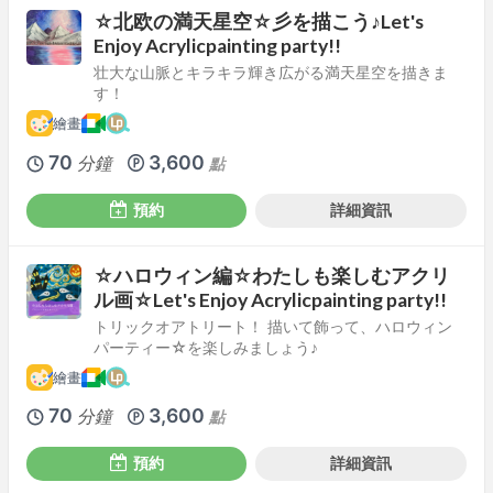
☆北欧の満天星空☆彡を描こう♪Let's
Enjoy Acrylicpainting party!!
壮大な山脈とキラキラ輝き広がる満天星空を描きま
す！
繪畫
70
3,600
分鐘
點
預約
詳細資訊
☆ハロウィン編☆わたしも楽しむアクリ
ル画☆Let's Enjoy Acrylicpainting party!!
トリックオアトリート！ 描いて飾って、ハロウィン
パーティー☆を楽しみましょう♪
繪畫
70
3,600
分鐘
點
預約
詳細資訊