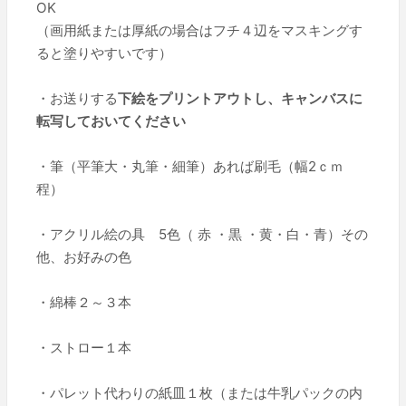
OK
（画用紙または厚紙の場合はフチ４辺をマスキングす
ると塗りやすいです）
・お送りする
下絵をプリントアウトし、キャンバスに
転写しておいてください
・筆（平筆大・丸筆・細筆）あれば刷毛（幅2ｃｍ
程）
・アクリル絵の具 5色（ 赤 ・黒 ・黄・白・青）その
他、お好みの色
・綿棒２～３本
・ストロー１本
・パレット代わりの紙皿１枚（または牛乳パックの内