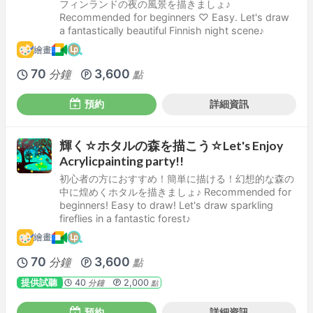
フィンランドの夜の風景を描きましょ♪
Recommended for beginners ♡ Easy. Let's draw
a fantastically beautiful Finnish night scene♪
繪畫
70
3,600
分鐘
點
預約
詳細資訊
輝く☆ホタルの森を描こう☆Let's Enjoy
Acrylicpainting party!!
初心者の方におすすめ！簡単に描ける！幻想的な森の
中に煌めくホタルを描きましょ♪ Recommended for
beginners! Easy to draw! Let's draw sparkling
fireflies in a fantastic forest♪
繪畫
70
3,600
分鐘
點
提供試聽
40
2,000
分鐘
點
預約
詳細資訊