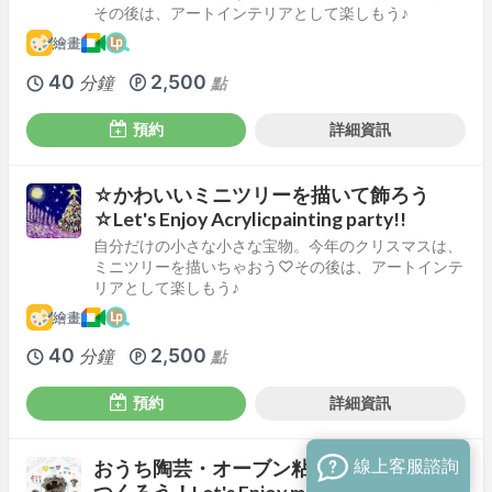
その後は、アートインテリアとして楽しもう♪
繪畫
40
2,500
分鐘
點
預約
詳細資訊
☆かわいいミニツリーを描いて飾ろう
☆Let's Enjoy Acrylicpainting party!!
自分だけの小さな小さな宝物。今年のクリスマスは、
ミニツリーを描いちゃおう♡その後は、アートインテ
リアとして楽しもう♪
繪畫
40
2,500
分鐘
點
預約
詳細資訊
線上客服諮詢
おうち陶芸・オーブン粘土でシーサーを