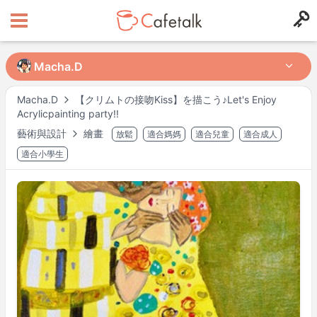
Macha.D
Macha.D
Macha.D
【クリムトの接吻Kiss】を描こう♪Let's Enjoy
Acrylicpainting party!!
來自
住在
藝術與設計
繪畫
放鬆
適合媽媽
適合兒童
適合成人
159
57
適合小學生
可授課時段
週一
08:30
–
16:00
週二
08:30
–
16:00
週三
08:30
–
16:00
週四
08:30
–
14:00
週五
08:30
–
14:00
週六
08:30
–
16:00
週日
08:30
–
16:00
可能有其他時段，請於預約時確認。