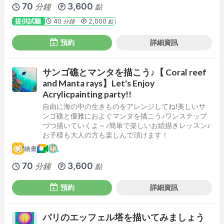
70
3,600
分鐘
點
提供試聽
40
2,000
分鐘
點
預約
詳細資訊
サンゴ礁とマンタを描こう♪【 Coral reef
and Manta rays】Let's Enjoy
Acrylicpainting party!!
自由に海の中の生きものをアレンジしてね!美しいサ
ンゴ礁と優雅におよぐマンタを描こう♪ワンステップ
づつ描いていくよ～♪簡単で楽しいお絵描きレッスン♪
お子様も大人の方も楽しんで頂けます！
繪畫
70
3,600
分鐘
點
預約
詳細資訊
パリのエッフェル塔を描いてみましょう