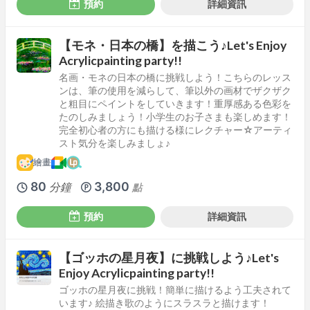
預約
詳細資訊
【モネ・日本の橋】を描こう♪Let's Enjoy
Acrylicpainting party!!
名画・モネの日本の橋に挑戦しよう！こちらのレッス
ンは、筆の使用を減らして、筆以外の画材でザクザク
と粗目にペイントをしていきます！重厚感ある色彩を
たのしみましょう！小学生のお子さまも楽しめます！
完全初心者の方にも描ける様にレクチャー☆アーティ
スト気分を楽しみましょ♪
繪畫
80
3,800
分鐘
點
預約
詳細資訊
【ゴッホの星月夜】に挑戦しよう♪Let's
Enjoy Acrylicpainting party!!
ゴッホの星月夜に挑戦！簡単に描けるよう工夫されて
います♪ 絵描き歌のようにスラスラと描けます！