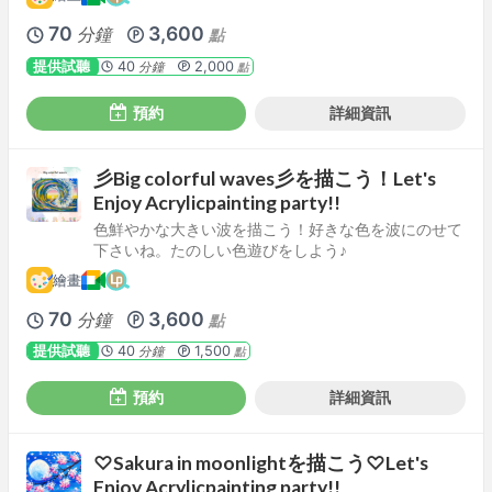
70
3,600
分鐘
點
提供試聽
40
2,000
分鐘
點
預約
詳細資訊
彡Big colorful waves彡を描こう！Let's
Enjoy Acrylicpainting party!!
色鮮やかな大きい波を描こう！好きな色を波にのせて
下さいね。たのしい色遊びをしよう♪
繪畫
70
3,600
分鐘
點
提供試聽
40
1,500
分鐘
點
預約
詳細資訊
♡Sakura in moonlightを描こう♡Let's
Enjoy Acrylicpainting party!!