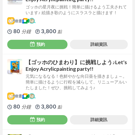
ゴッホの星月夜に挑戦！簡単に描けるよう工夫されて
います♪ 絵描き歌のようにスラスラと描けます！
繪畫
80
3,800
分鐘
點
預約
詳細資訊
【ゴッホのひまわり】に挑戦しよう♪Let's
Enjoy Acrylicpainting party!!
元気になるなる！色鮮やかな向日葵を描きましょ～。
簡単に描けるように行程を減らして、リニューアルい
たしました！ぜひ、挑戦してみよう♪
繪畫
80
3,800
分鐘
點
預約
詳細資訊