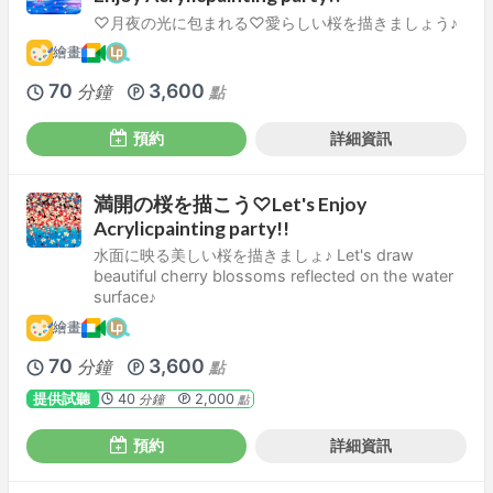
♡月夜の光に包まれる♡愛らしい桜を描きましょう♪
繪畫
70
3,600
分鐘
點
預約
詳細資訊
満開の桜を描こう♡Let's Enjoy
Acrylicpainting party!!
水面に映る美しい桜を描きましょ♪ Let's draw
beautiful cherry blossoms reflected on the water
surface♪
繪畫
70
3,600
分鐘
點
提供試聽
40
2,000
分鐘
點
預約
詳細資訊