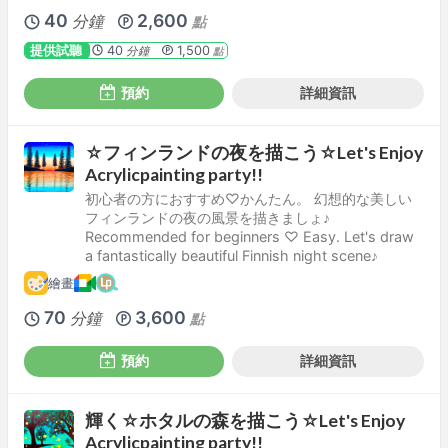
40
2,600
分鐘
點
提供試聽
40
1,500
分鐘
點
預約
詳細資訊
☆フィンランドの夜を描こう☆Let's Enjoy
Acrylicpainting party!!
初心者の方におすすめ♡かんたん。 幻想的な美しい
フィンランドの夜の風景を描きましょ♪
Recommended for beginners ♡ Easy. Let's draw
a fantastically beautiful Finnish night scene♪
繪畫
70
3,600
分鐘
點
預約
詳細資訊
輝く☆ホタルの森を描こう☆Let's Enjoy
Acrylicpainting party!!