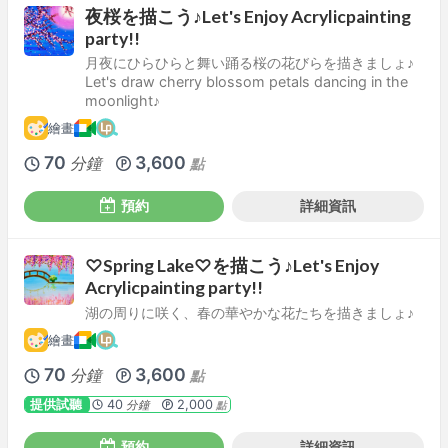
夜桜を描こう♪Let's Enjoy Acrylicpainting
party!!
月夜にひらひらと舞い踊る桜の花びらを描きましょ♪
Let's draw cherry blossom petals dancing in the
moonlight♪
繪畫
70
3,600
分鐘
點
預約
詳細資訊
♡Spring Lake♡を描こう♪Let's Enjoy
Acrylicpainting party!!
湖の周りに咲く、春の華やかな花たちを描きましょ♪
繪畫
70
3,600
分鐘
點
提供試聽
40
2,000
分鐘
點
預約
詳細資訊