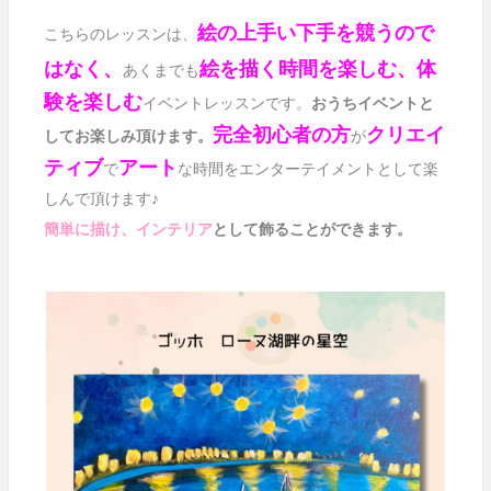
絵の上手い下手を競うので
こちらのレッスンは、
はなく、
絵を描く時間を楽しむ、体
あくまでも
験を楽しむ
イベントレッスンです。
おうちイベントと
完全初心者の方
クリエイ
してお楽しみ頂けます。
が
ティブ
アート
で
な
時間をエンターテイメントとして楽
しんで頂けます♪
として飾ることができます。
簡単に描け、インテリア