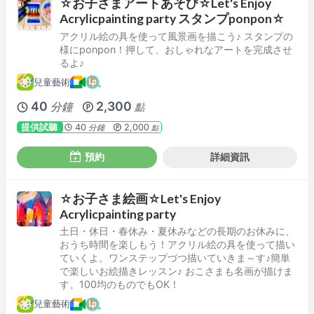
☆お子さまアートあそび☆Let's Enjoy
Acrylicpainting party スタンプponpon☆
アクリル絵の具を使って風景画を描こう♪ スタンプの
様にponpon！押して、おしゃれなアートを完成させ
るよ♪
兒童藝術
40
2,300
分鐘
點
提供試聽
40
2,000
分鐘
點
預約
詳細資訊
☆お子さま絵画☆Let's Enjoy
Acrylicpainting party
土日・休日・春休み・夏休みなどの長期のお休みに、
おうち時間を楽しもう！アクリル絵の具を使って描い
ていくよ。ワンステップづつ描いていきま～す♪簡単
で楽しいお絵描きレッスン♪ おこさまも名画が描けま
す。100均のものでもOK！
兒童藝術