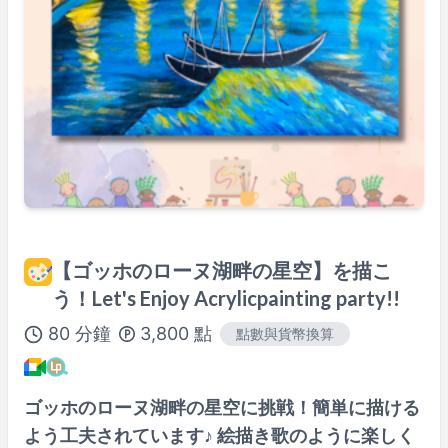
※ 以上為
Asia/Tokyo
時間。
講師檔案
【ゴッホのローヌ湖畔の星空】を描こ
う！Let's Enjoy Acrylicpainting party!!
80
分鐘
3,800
點
點數與貨幣換算
ゴッホのローヌ湖畔の星空に挑戦！簡単に描ける
よう工夫されています♪ 絵描き歌のように楽しく