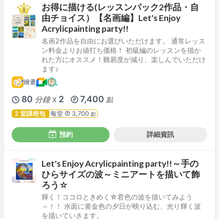
お得に描ける(レッスンパック2作品・自
由チョイス）【名画編】Let's Enjoy
Acrylicpainting party!!
名画2作品を自由にお選びいただけます。 通常レッス
ン料金よりお値打ち価格！ 初級編のレッスンを描か
れた方にオススメ！難易度が減り、楽しんでいただけ
ます♪
繪畫
80
2
7,400
分鐘
點
X
2 堂課程包
每堂
3,700
點
預約
詳細資訊
Let's Enjoy Acrylicpainting party!!～手の
ひらサイズの波～ミニアートを描いて飾
ろう☆
輝く！ココロときめく☆君色の波を描いてみよう
～！！ 水面に黄金色の夕日が映り込む、光り輝く波
を描いていきます。