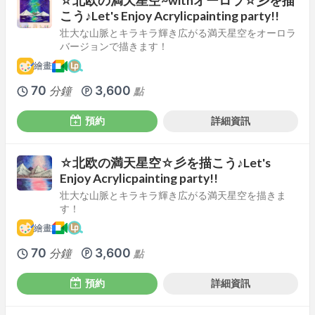
☆北欧の満天星空~withオーロラ☆彡を描
こう♪Let's Enjoy Acrylicpainting party!!
壮大な山脈とキラキラ輝き広がる満天星空をオーロラ
バージョンで描きます！
繪畫
70
3,600
分鐘
點
預約
詳細資訊
☆北欧の満天星空☆彡を描こう♪Let's
Enjoy Acrylicpainting party!!
壮大な山脈とキラキラ輝き広がる満天星空を描きま
す！
繪畫
70
3,600
分鐘
點
預約
詳細資訊