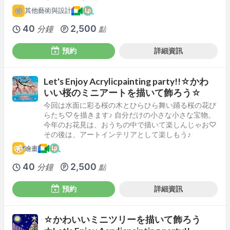
其他藝術與設計
40
2,500
分鐘
點
預約
詳細資訊
Let's Enjoy Acrylicpainting party!!☆かわ
いい桜のミニアートを描いて飾ろう☆
今回は水面に彩る桜の木とひらひら舞い踊る桜の花び
らたち♡を描きます♪ 自分だけの小さな小さな宝物。
今年のお花見は、おうちの中で描いて楽しんじゃお♡
その後は、アートインテリアとして楽しもう♪
繪畫
40
2,500
分鐘
點
預約
詳細資訊
☆かわいいミニツリーを描いて飾ろう