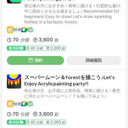
初心者の方におすすめ！簡単に描ける！幻想的な森の
中に煌めくホタルを描きましょ♪ Recommended for
beginners! Easy to draw! Let's draw sparkling
fireflies in a fantastic forest♪
繪畫
70
3,600
分鐘
點
提供試聽
40
2,000
分鐘
點
預約
詳細資訊
スーパームーン＆forestを描こう♪Let's
Enjoy Acrylicpainting party!!
初心者の方、お子様に人気作品。簡単に描ける！夜空
に浮かぶスーパームーン！？を描いてみよう♪
繪畫
70
3,600
分鐘
點
提供試聽
40
2,000
分鐘
點