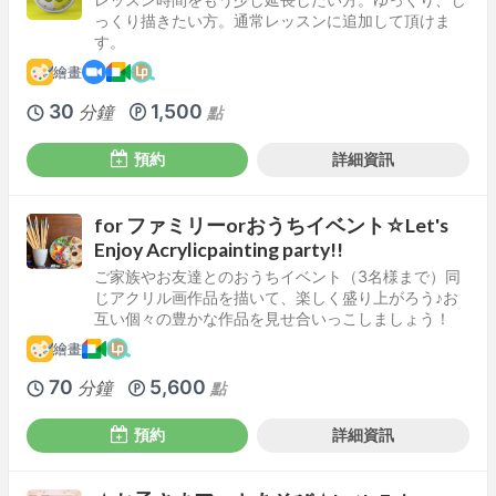
っくり描きたい方。通常レッスンに追加して頂けま
す。
繪畫
30
1,500
分鐘
點
預約
詳細資訊
for ファミリーorおうちイベント☆Let's
Enjoy Acrylicpainting party!!
ご家族やお友達とのおうちイベント（3名様まで）同
じアクリル画作品を描いて、楽しく盛り上がろう♪お
互い個々の豊かな作品を見せ合いっこしましょう！
繪畫
70
5,600
分鐘
點
預約
詳細資訊