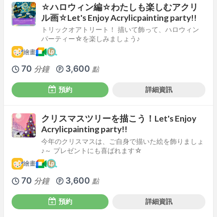
☆ハロウィン編☆わたしも楽しむアクリ
ル画☆Let's Enjoy Acrylicpainting party!!
トリックオアトリート！ 描いて飾って、ハロウィン
パーティー☆を楽しみましょう♪
繪畫
70
3,600
分鐘
點
預約
詳細資訊
クリスマスツリーを描こう！Let's Enjoy
Acrylicpainting party!!
今年のクリスマスは、ご自身で描いた絵を飾りましょ
♪～ プレゼントにも喜ばれます☆
繪畫
70
3,600
分鐘
點
預約
詳細資訊