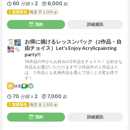
60
2
6,000
分鐘
點
X
2 堂課程包
每堂
3,000
點
預約
詳細資訊
お得に描けるレッスンパック（2作品・自
由チョイス）Let's Enjoy Acrylicpainting
party!!
16作品の中からお好みの2作品をチョイス！ お好きな
作品をお選びいただけます♡２作品中の１作品また
は、２作品とも名画作品を選んで頂くと大変お得で
す！
繪畫
70
2
7,000
分鐘
點
X
2 堂課程包
每堂
3,500
點
預約
詳細資訊