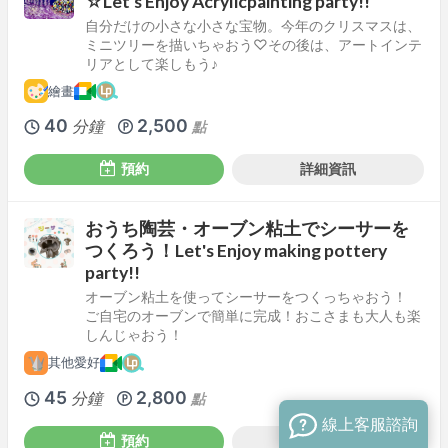
☆Let's Enjoy Acrylicpainting party!!
自分だけの小さな小さな宝物。今年のクリスマスは、
ミニツリーを描いちゃおう♡その後は、アートインテ
リアとして楽しもう♪
繪畫
40
2,500
分鐘
點
預約
詳細資訊
おうち陶芸・オーブン粘土でシーサーを
つくろう！Let's Enjoy making pottery
party!!
オーブン粘土を使ってシーサーをつくっちゃおう！
ご自宅のオーブンで簡単に完成！おこさまも大人も楽
しんじゃおう！
其他愛好
45
2,800
分鐘
點
線上客服諮詢
預約
詳細資訊