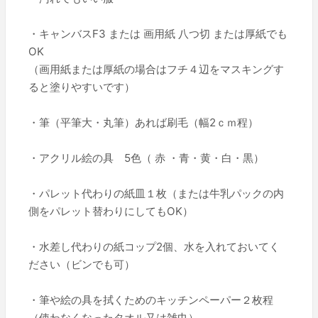
・キャンバスF3 または 画用紙 八つ切 または厚紙でも
OK
（画用紙または厚紙の場合はフチ４辺をマスキングす
ると塗りやすいです）
・筆（平筆大・丸筆）あれば刷毛（幅2ｃｍ程）
・アクリル絵の具 5色（ 赤 ・青・黄・白・黒）
・パレット代わりの紙皿１枚（または牛乳パックの内
側をパレット替わりにしてもOK）
・水差し代わりの紙コップ2個、水を入れておいてく
ださい（ビンでも可）
・筆や絵の具を拭くためのキッチンペーパー２枚程
（使わなくなったタオル又は雑巾）