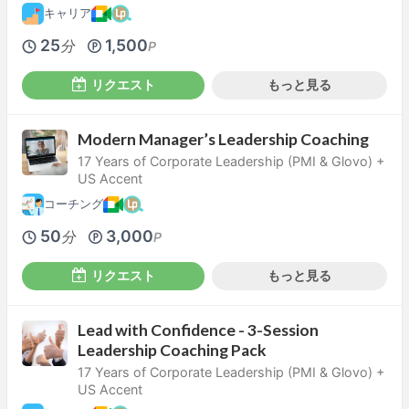
キャリア
25
1,500
分
P
リクエスト
もっと見る
Modern Manager’s Leadership Coaching
17 Years of Corporate Leadership (PMI & Glovo) +
US Accent
コーチング
50
3,000
分
P
リクエスト
もっと見る
Lead with Confidence - 3-Session
Leadership Coaching Pack
17 Years of Corporate Leadership (PMI & Glovo) +
US Accent