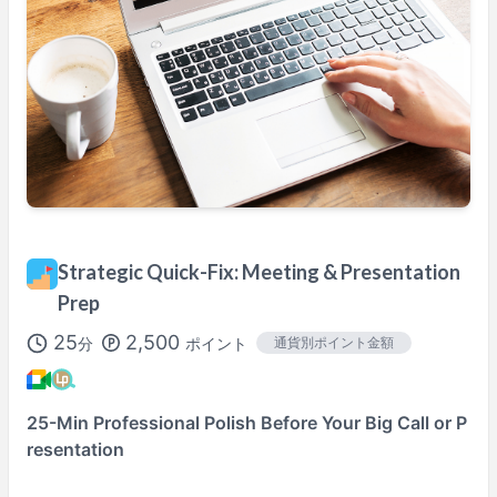
金
23:30
–
土
00:30
土
18:00
–
19:00
日
18:00
–
19:00
不定期に変更される場合もあります。
リクエスト時にご確認ください。
※
Asia/Tokyo
時間で表示。
講師プロフィール
100%レッスン満足保証
Strategic Quick-Fix: Meeting & Presentation
対象レッスンです
Prep
詳しくはこちら→
25
2,500
分
ポイント
通貨別ポイント金額
25-Min Professional Polish Before Your Big Call or P
resentation