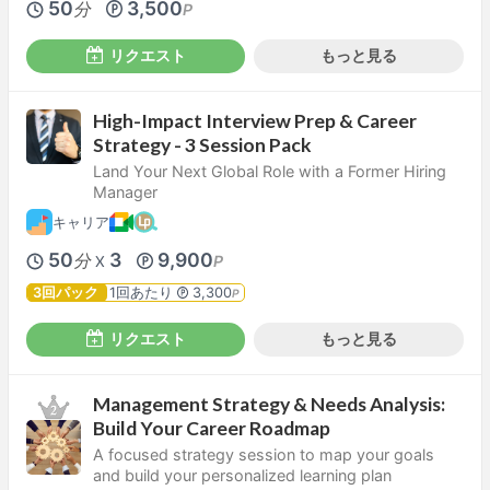
50
3,500
分
P
リクエスト
もっと見る
High-Impact Interview Prep & Career
Strategy - 3 Session Pack
Land Your Next Global Role with a Former Hiring
Manager
キャリア
50
3
9,900
分
P
X
3回パック
1回あたり
3,300
P
リクエスト
もっと見る
Management Strategy & Needs Analysis:
Build Your Career Roadmap
A focused strategy session to map your goals
and build your personalized learning plan