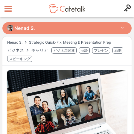
Nenad S.
Nenad S.
Nenad S.
Strategic Quick-Fix: Meeting & Presentation Prep
ビジネス
キャリア
ビジネス関連
商談
プレゼン
添削
出身国
居住国
21
16
スピーキング
レッスン可能時間帯
月
17:00
–
20:00
月
23:30
–
火
00:30
火
17:00
–
20:00
火
23:30
–
水
00:30
水
17:00
–
20:00
水
23:30
–
木
00:30
木
17:00
–
20:00
木
23:30
–
金
00:30
金
17:00
–
20:00