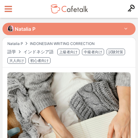
Natalia P
Natalia P
Natalia P
INDONESIAN WRITING CORRECTION
語学
インドネシア語
上級者向け
中級者向け
試験対策
出身国
居住国
203
94
大人向け
初心者向け
レッスン可能時間帯
月
20:30
–
22:00
火
20:30
–
23:00
水
21:30
–
22:30
木
20:30
–
23:00
金
20:30
–
21:30
土
11:00
–
19:30
土
20:30
–
23:00
日
16:00
–
18:00
日
20:30
–
23:00