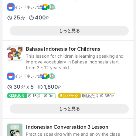
インドネシア語
25
400
分
P
もっと見る
Bahasa Indonesia for Childrens
This lesson for children is learning speaking and
improve vocabulary in Bahasa Indonesia start
from 3 - 12 years old
インドネシア語
30
5
1,800
分
P
X
体験あり
15
0
5回パック
1回あたり
360
分
P
P
もっと見る
Indonesian Conversation 3 Lesson
Practice speaking with me and enjoy the class