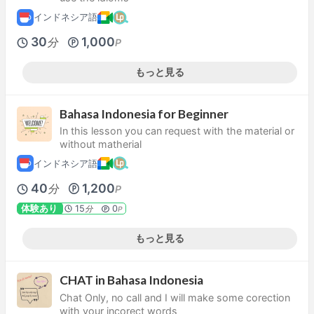
インドネシア語
30
1,000
分
P
もっと見る
Bahasa Indonesia for Beginner
In this lesson you can request with the material or
without matherial
インドネシア語
40
1,200
分
P
体験あり
15
0
分
P
もっと見る
CHAT in Bahasa Indonesia
Chat Only, no call and I will make some corection
with your incorect words