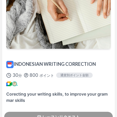
不定期に変更される場合もあります。
リクエスト時にご確認ください。
※
Asia/Tokyo
時間で表示。
講師プロフィール
100%レッスン満足保証
対象レッスンです
詳しくはこちら→
INDONESIAN WRITING CORRECTION
30
800
分
ポイント
通貨別ポイント金額
Corecting your writing skills, to improve your gram
mar skills