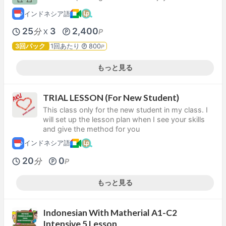
インドネシア語
25
3
2,400
分
P
X
3回パック
1回あたり
800
P
もっと見る
TRIAL LESSON (For New Student)
This class only for the new student in my class. I
will set up the lesson plan when I see your skills
and give the method for you
インドネシア語
20
0
分
P
もっと見る
Indonesian With Matherial A1-C2
Intensive 5 Lesson