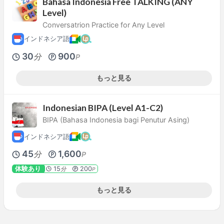
Bahasa Indonesia Free TALKING (ANY
Level)
Conversatrion Practice for Any Level
インドネシア語
30
900
分
P
もっと見る
Indonesian BIPA (Level A1-C2)
BIPA (Bahasa Indonesia bagi Penutur Asing)
インドネシア語
45
1,600
分
P
体験あり
15
200
分
P
もっと見る