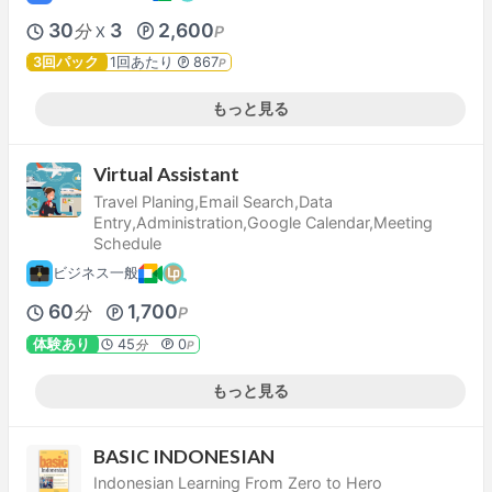
30
3
2,600
分
P
X
3回パック
1回あたり
867
P
もっと見る
Virtual Assistant
Travel Planing,Email Search,Data
Entry,Administration,Google Calendar,Meeting
Schedule
ビジネス一般
60
1,700
分
P
体験あり
45
0
分
P
もっと見る
BASIC INDONESIAN
Indonesian Learning From Zero to Hero