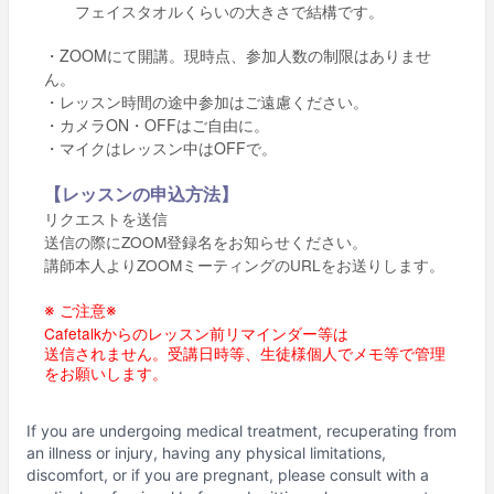
フェイスタオルくらいの大きさで結構です。
・ZOOMにて開講。現時点、参加人数の制限はありませ
ん。
・レッスン時間の途中参加はご遠慮ください。
・カメラON・OFFはご自由に。
・マイクはレッスン中はOFFで。
【レッスンの申込方法】
リクエストを送信
ZOOM
送信の際に
登録名をお知らせください。
ZOOM
URL
講師本人より
ミーティングの
をお送りします。
※
※
ご注意
Cafetalk
からのレッスン前リマインダー等は
送信されません。受講日時等、生徒様個人でメモ等で管理
をお願いします。
If you are undergoing medical treatment, recuperating from
an illness or injury, having any physical limitations,
discomfort, or if you are pregnant, please consult with a