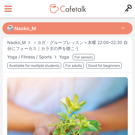
Naoko_M
Naoko_M
Naoko_M
＜ヨガ・グループレッスン＞木曜 22:00–22:30 自
分にフォーカス｜カラダの声を聴こう
from
in
Yoga / Fitness / Sports
Yoga
For seniors
145
68
Available for multiple students
For adults
Good for beginners
Orari disponibili
Mer
16:00
–
22:30
Sab
08:00
–
20:00
Dom
08:00
–
20:00
Actual availability may differ. Please check when you make a request.
Shown in
Asia/Tokyo
time.
Profilo