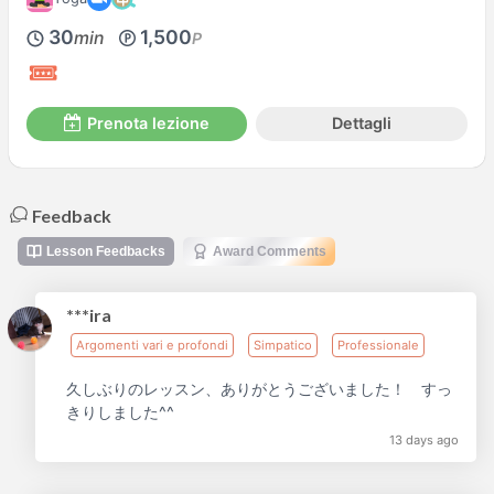
30
1,500
min
P
Prenota lezione
Dettagli
Feedback
Lesson Feedbacks
Award Comments
***ira
Argomenti vari e profondi
Simpatico
Professionale
久しぶりのレッスン、ありがとうございました！ すっ
きりしました^^
13 days ago