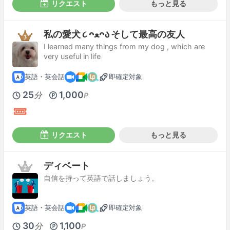
リクエスト
もっと見る
私の愛犬 ૮ ᴖﻌᴖა そして最高の友人
I learned many things from my dog , which are
very useful in life
英語・英会話
即確定対象
25
1,000
分
P
リクエスト
もっと見る
ディベート
自信を持って英語で話しましょう。
英語・英会話
即確定対象
30
1,100
分
P