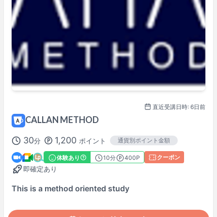
※
Asia/Tokyo
時間で表示。
講師プロフィール
100%レッスン満足保証
対象レッスンです
詳しくはこちら→
直近受講日時: 6日前
CALLAN METHOD
30
1,200
分
ポイント
通貨別ポイント金額
クーポン
体験あり
10
分
400P
即確定あり
This is a method oriented study