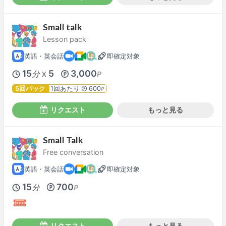
Small talk
Lesson pack
英語・英会話
即確定対象
15
5
3,000
分
P
X
5回パック
1回あたり
600
P
リクエスト
もっと見る
Small Talk
Free conversation
英語・英会話
即確定対象
15
700
分
P
リクエスト
もっと見る