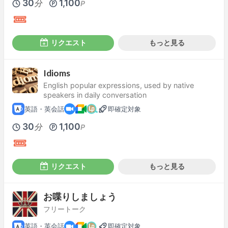
30
1,100
分
P
リクエスト
もっと見る
Idioms
English popular expressions, used by native
speakers in daily conversation
英語・英会話
即確定対象
30
1,100
分
P
リクエスト
もっと見る
お喋りしましょう
フリートーク
英語・英会話
即確定対象