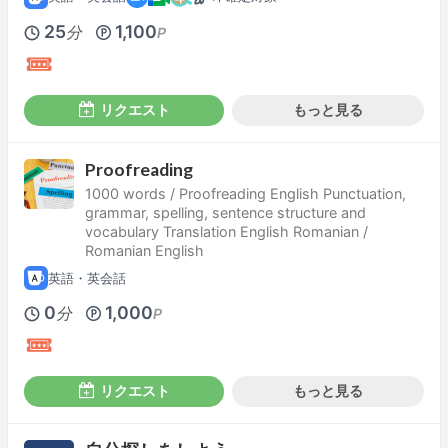
25
1,100
分
P
リクエスト
もっと見る
Proofreading
1000 words / Proofreading English Punctuation,
grammar, spelling, sentence structure and
vocabulary Translation English Romanian /
Romanian English
英語・英会話
0
1,000
分
P
リクエスト
もっと見る