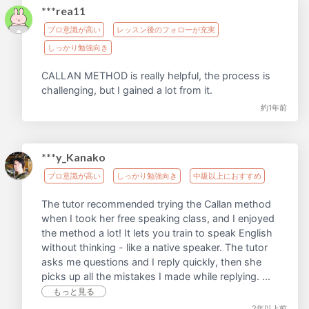
***rea11
プロ意識が高い
レッスン後のフォローが充実
しっかり勉強向き
CALLAN METHOD is really helpful, the process is
challenging, but I gained a lot from it.
約1年前
***y_Kanako
プロ意識が高い
しっかり勉強向き
中級以上におすすめ
The tutor recommended trying the Callan method
when I took her free speaking class, and I enjoyed
the method a lot! It lets you train to speak English
without thinking - like a native speaker. The tutor
asks me questions and I reply quickly, then she
picks up all the mistakes I made while replying. ...
もっと見る
2年以上前