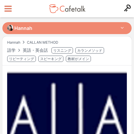
Hannah
Hannah
Hannah
CALLAN METHOD
語学
英語・英会話
リスニング
カランメソッド
出身国
居住国
4658
933
リピーティング
スピーキング
教材がメイン
レッスン可能時間帯
月
16:00
–
23:00
火
16:00
–
23:00
水
16:00
–
23:00
木
16:00
–
23:00
金
16:00
–
23:00
土
16:00
–
16:30
土
19:30
–
21:00
不定期に変更される場合もあります。
リクエスト時にご確認ください。