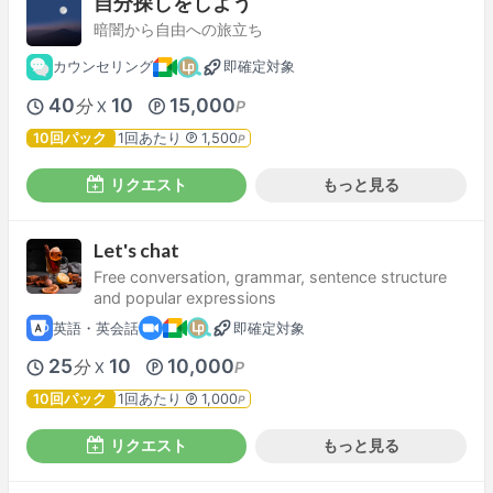
自分探しをしよう
暗闇から自由への旅立ち
カウンセリング
即確定対象
40
10
15,000
分
P
X
10回パック
1回あたり
1,500
P
リクエスト
もっと見る
Let's chat
Free conversation, grammar, sentence structure
and popular expressions
英語・英会話
即確定対象
25
10
10,000
分
P
X
10回パック
1回あたり
1,000
P
リクエスト
もっと見る