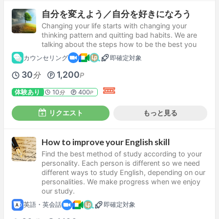
自分を変えよう／自分を好きになろう
Changing your life starts with changing your
thinking pattern and quitting bad habits. We are
talking about the steps how to be the best you
カウンセリング
即確定対象
30
1,200
分
P
体験あり
10
400
分
P
リクエスト
もっと見る
How to improve your English skill
Find the best method of study according to your
personality. Each person is different so we need
different ways to study English, depending on our
personalities. We make progress when we enjoy
our study.
英語・英会話
即確定対象