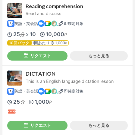
Reading comprehension
Read and discuss
英語・英会話
即確定対象
25
10
10,000
分
P
X
10回パック
1回あたり
1,000
P
リクエスト
もっと見る
DICTATION
This is an English language dictation lesson
英語・英会話
即確定対象
25
1,000
分
P
リクエスト
もっと見る