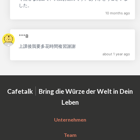
した。
10 months ago
***8
上課後我要多花時間複習謝謝
about 1 year ago
|
Cafetalk
Bring die Würze der Welt in Dein
Leben
Unternehmen
Team