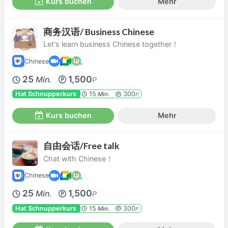
Kurs buchen
Mehr
商务汉语/ Business Chinese
Let's learn business Chinese together！
Chinese
25
1,500
Min.
P
Hat Schnupperkurs
15
300
Min.
P
Kurs buchen
Mehr
自由会话/Free talk
Chat with Chinese！
Chinese
25
1,500
Min.
P
Hat Schnupperkurs
15
300
Min.
P