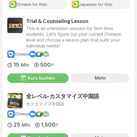
Chinese for Kids
Japanese for Kids
Trial & Counseling Lesson
This is an orientation session for first-time
students. Let's figure out your current Chinese
level and choose a lesson plan that suits your
individual needs!
Chinese
15
500
Min.
P
Kurs buchen
Mehr
全レベル·カスタマイズ中国語
カスタマイズ中国語
Chinese
25
1,500
Min.
P