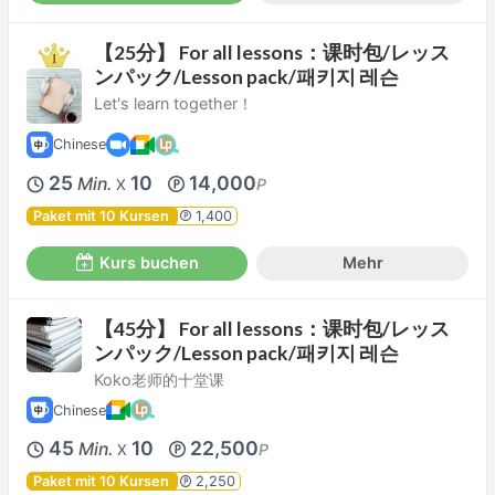
【25分】 For all lessons：课时包/レッス
ンパック/Lesson pack/패키지 레슨
Let's learn together！
Chinese
25
10
14,000
Min.
P
X
Paket mit 10 Kursen
1,400
Kurs buchen
Mehr
【45分】 For all lessons：课时包/レッス
ンパック/Lesson pack/패키지 레슨
Koko老师的十堂课
Chinese
45
10
22,500
Min.
P
X
Paket mit 10 Kursen
2,250