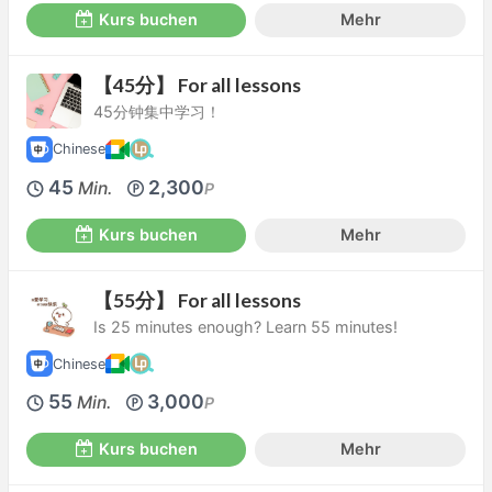
Kurs buchen
Mehr
【45分】 For all lessons
45分钟集中学习！
Chinese
45
2,300
Min.
P
Kurs buchen
Mehr
【55分】 For all lessons
Is 25 minutes enough? Learn 55 minutes!
Chinese
55
3,000
Min.
P
Kurs buchen
Mehr