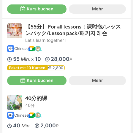
Kurs buchen
Mehr
【55分】 For all lessons：课时包/レッス
ンパック/Lesson pack/패키지 레슨
Let's learn together！
Chinese
55
10
28,000
Min.
P
X
Paket mit 10 Kursen
2,800
Kurs buchen
Mehr
40分的课
40分
Chinese
40
2,000
Min.
P