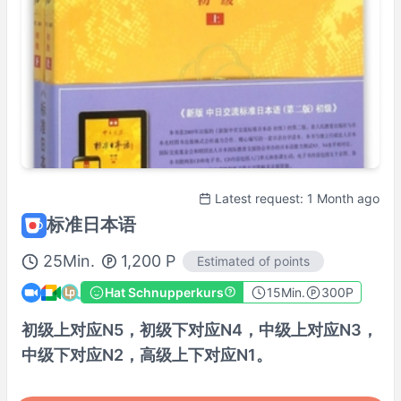
Fr
17:00
–
22:00
Actual availability may differ. Please check when you make a request.
Shown in
Asia/Tokyo
time.
Tutorenprofil
100% Satisfaction Guaranteed Lesson
Details Here→
Latest request: 1 Month ago
标准日本语
25
Min.
1,200
P
Estimated of points
Hat Schnupperkurs
15
Min.
300P
初级上对应N5，初级下对应N4，中级上对应N3，
中级下对应N2，高级上下对应N1。