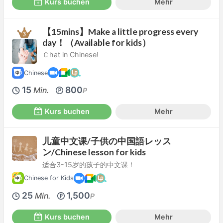
Kurs buchen
Mehr
【15mins】Make a little progress every
day！（Available for kids）
Ｃhat in Chinese!
Chinese
15
800
Min.
P
Kurs buchen
Mehr
儿童中文课/子供の中国語レッス
ン/Chinese lesson for kids
适合3-15岁的孩子的中文课！
Chinese for Kids
25
1,500
Min.
P
Kurs buchen
Mehr