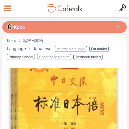
Koko
Koko
标准日本语
Koko
Language
Japanese
Intermediate level
For adults
from
in
10354
648
Primary School
Good for beginners
Textbook based
Mögliche Kurszeiten
Mo
08:00
–
10:30
Mo
12:30
–
22:00
Di
08:00
–
14:00
Di
20:00
–
21:00
Mi
08:00
–
22:00
Do
08:00
–
15:00
Do
20:00
–
22:00
Fr
08:00
–
12:30
Fr
13:30
–
16:00