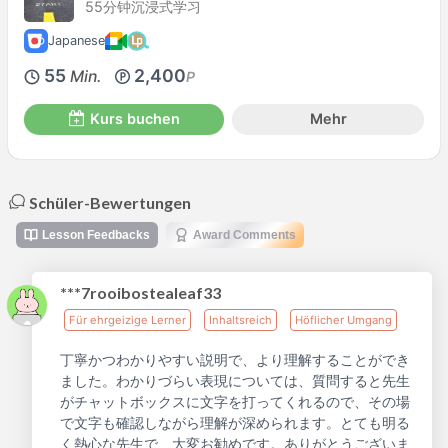
55分钟沉浸式学习
Japanese
55
2,400
Min.
P
Kurs buchen
Mehr
Schüler-Bewertungen
Lesson Feedbacks
Award Comments
***7rooibostealeaf33
Für ehrgeizige Lerner
Inhaltsreich
Höflicher Umgang
丁寧かつわかりやすい説明で、より理解することができ
ました。わかりづらい表現については、質問すると先生
がチャットボックスに文字を打ってくれるので、その場
で文字も確認しながら理解が深められます。とても明る
く熱心な先生で、大変お勧めです。ありがとうございま