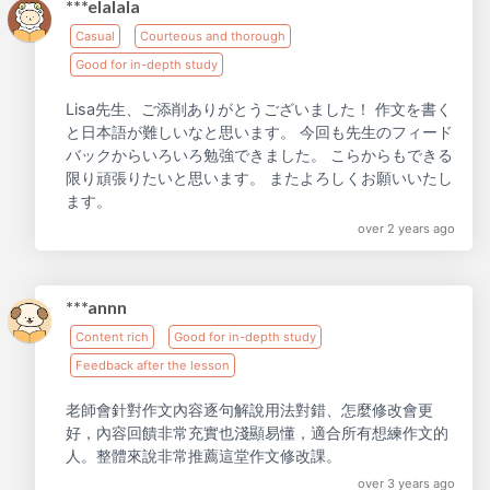
***elalala
Casual
Courteous and thorough
Good for in-depth study
Lisa先生、ご添削ありがとうございました！ 作文を書く
と日本語が難しいなと思います。 今回も先生のフィード
バックからいろいろ勉強できました。 こらからもできる
限り頑張りたいと思います。 またよろしくお願いいたし
ます。
over 2 years ago
***annn
Content rich
Good for in-depth study
Feedback after the lesson
老師會針對作文內容逐句解說用法對錯、怎麼修改會更
好，內容回饋非常充實也淺顯易懂，適合所有想練作文的
人。整體來說非常推薦這堂作文修改課。
over 3 years ago