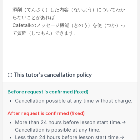
添削（てんさく）した内容（ないよう）についてわか
らないことがあれば
Cafetalkのメッセージ機能（きのう）を使（つか）っ
て質問（しつもん）できます。
This tutor's cancellation policy
Before request is confirmed (fixed)
Cancellation possible at any time without charge.
After request is confirmed (fixed)
More than 24 hours
before lesson start time.→
Cancellation is possible at any time.
Less than 24 hours
before lesson start time.→