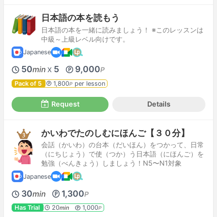
日本語の本を読もう
日本語の本を一緒に読みましょう！ ※このレッスンは
中級～上級レベル向けです。
Japanese
50
5
9,000
min
P
X
Pack of 5
1,800
per lesson
P
Request
Details
かいわでたのしむにほんご【３０分】
会話（かいわ）の台本（だいほん）をつかって、日常
（にちじょう）で使（つか）う日本語（にほんご）を
勉強（べんきょう）しましょう！N5〜N1対象
Japanese
30
1,300
min
P
Has Trial
20
1,000
min
P