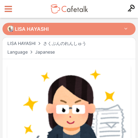
LISA HAYASHI
LISA HAYASHI
LISA HAYASHI
さくぶんのれんしゅう
Language
Japanese
from
in
1050
89
Available Times
Mon
09:00
–
15:00
Wed
09:00
–
15:00
Fri
09:00
–
15:00
Actual availability may differ. Please check when you make a request.
Shown in
Asia/Tokyo
time.
Tutor’s profile