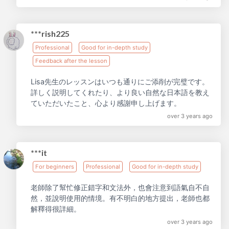
***rish225
Professional
Good for in-depth study
Feedback after the lesson
Lisa先生のレッスンはいつも通りにご添削が完璧です。
詳しく説明してくれたり、より良い自然な日本語を教え
ていただいたこと、心より感謝申し上げます。
over 3 years ago
***it
For beginners
Professional
Good for in-depth study
老師除了幫忙修正錯字和文法外，也會注意到語氣自不自
然，並說明使用的情境。有不明白的地方提出，老師也都
解釋得很詳細。
over 3 years ago