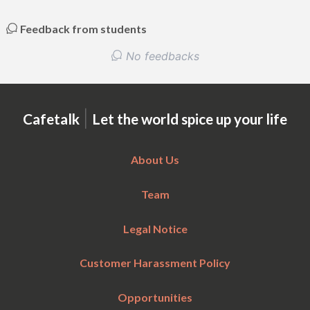
Feedback from students
No feedbacks
|
Cafetalk
Let the world spice up your life
About Us
Team
Legal Notice
Customer Harassment Policy
Opportunities