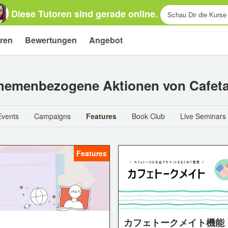
Diese Tutoren sind gerade online.
Schau Dir die Kurse
ren
Bewertungen
Angebot
hemenbezogene Aktionen von Cafeta
Events
Campaigns
Features
Book Club
Live Seminars
Features
カフェトークメイト機能