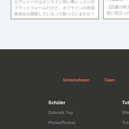
カフェトークはオンライン習い事レッスンの
ントで購入
【読書の秋
プラットフォームだけど、オフラインの音楽
習に役立っ
発表会を開催しているって知っていますか？
生徒目線の
いままでどのくらいの人が参加したの？参加
める！「目
者の年齢は？男女比は？このページでは、カ
フェトークの音楽発表会について詳しくご紹
介します！
Unternehmen
Team
Schüler
Tut
Cafetalk Top
Wie
Preise/Punkte
Tut