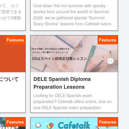
で。 カフ
Cool down this hot summer with spooky
て管理できる
stories from around the world! In Summer
わせて2種類
2026, we’ve gathered special “Summer
。
Scary Stories” lessons from Cafetalk tutors
teaching English, Korean, and Spanish.
Enjoy the summer with fun and unique
Features
Features
online lessons on Cafetalk!
について
DELE Spanish Diploma
Preparation Lessons
Looking for DELE Spanish exam
preparation? Cafetalk offers online, one-on-
one DELE Spanish exam preparation
lessons tailored to your level and needs.
Features
Features