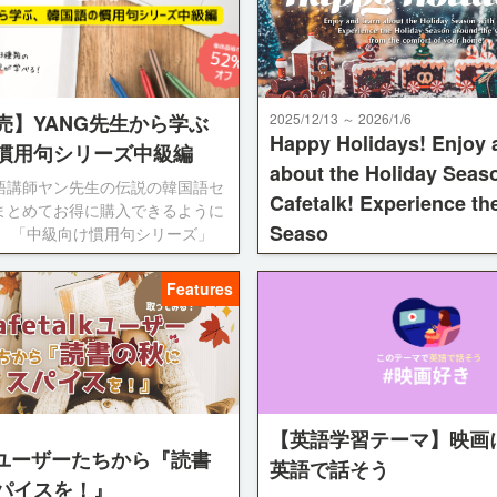
売】YANG先生から学ぶ
2025/12/13 ～ 2026/1/6
Happy Holidays! Enjoy 
慣用句シリーズ中級編
about the Holiday Seas
語講師ヤン先生の伝説の韓国語セ
Cafetalk! Experience th
まとめてお得に購入できるように
Seaso
！ 「中級向け慣用句シリーズ」
使いこなせたら超すごい！韓国語
Live seminars by tutors from ar
中級」1作が セットになった合計
Features
world, lessons about different co
数4時間30分です。 中級編は日本
cultures, and much more. Spice
をバランスよく入れているので、
December Holiday Season with t
例から意味をしっかり理解しなが
flavours of the world!
んでいくことができます。 10
、韓国語の初級〜中級学習者が知
い143種類の慣用句・表現を学ぶ
【英語学習テーマ】映画
ます。 お得・簡単に購入できる
alkユーザーたちから『読書
ひどうぞ！ 単体動画10本合計
英語で話そう
パイスを！』
ポイントが、52%オフの4,000ポイ