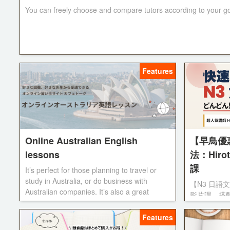
You can freely choose and compare tutors according to your goal
Features
Online Australian English
【早鳥優惠
lessons
法：Hir
課
It’s perfect for those planning to travel or
study in Australia, or do business with
【N3 日語文
Australian companies. It’s also a great
影片課，搭配
option for anyone who wants to get used to
背！ 不限
different English accents and develop more
擇學習步調。
Features
global communication skills.
養成讀書習慣