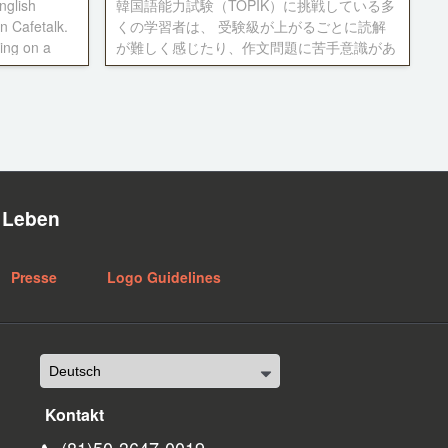
glish
韓国語能力試験（TOPIK）に挑戦している多
n Cafetalk.
くの学習者は、 受験級が上がるごとに読解
king on a
が難しく感じたり、作文問題に苦手意識があ
w English
る方が多いですよね。 このような悩みに
は、日頃から実践的な韓国語使用の機会を増
やすことなどがとても重要です！ カフェト
ークで提供されている韓国語能力試験対策レ
ッスンやおすすめテキストをまとめてみまし
た！ 次の受験に向けてコツコツ対策してい
きませんか？
n Leben
Presse
Logo Guidelines
Kontakt