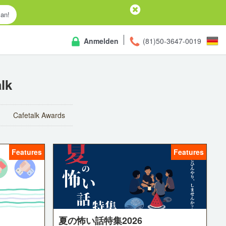
 an!
Anmelden
(81)50-3647-0019
lk
Cafetalk Awards
Features
Features
夏の怖い話特集2026