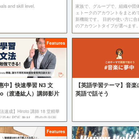
s and skill level.
家族で、グループで、組織や団体
ェトークのアカウントをまとめ
新機能です。 目的や使い方に合
のアカウントタイプが選べます
Features
中】快速學習 N3 文
【英語学習テーマ】音楽
oto（渡邉紘人）講師影片
英語で話そう
法速成】Hiroto 講師 18 堂精華
原創 PDF 教材，帶你告別死
次數永久觀看，價格實惠，自由選
推薦給想紮實準備日檢 JLPT、
Features
的你。 現在就開始你的 N3 學習