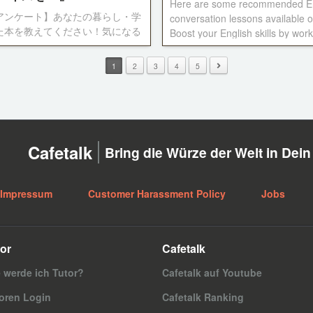
Here are some recommended En
できます♪
アンケート】あなたの暮らし・学
conversation lessons available o
た本を教えてください！気になる
Boost your English skills by wor
本のシェア、きっとあなたも楽し
different theme and learning ne
から鱗」おすすめの本特集
vocabulary and expressions!
1
2
3
4
5
Cafetalk
Bring die Würze der Welt in Dei
Impressum
Customer Harassment Policy
Jobs
or
Cafetalk
 werde ich Tutor?
Cafetalk auf Youtube
oren Login
Cafetalk Ranking