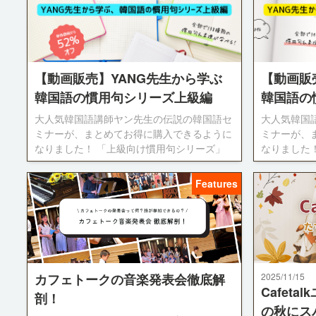
計畫！
【動画販売】YANG先生から学ぶ
【動画販
韓国語の慣用句シリーズ上級編
韓国語の
大人気韓国語講師ヤン先生の伝説の韓国語セ
大人気韓国
ミナーが、まとめてお得に購入できるように
ミナーが、
なりました！ 「上級向け慣用句シリーズ」
なりました
全9作 +「使いこなせたら超すごい！韓国語
全9作 +「
の慣用表現 上級」1作が セットになった合計
の慣用表現 
Features
10本、計4時間37分の動画です。 上級編は日
10本、総分
本語の解説が少なめのため、韓国語の聞き取
語での解説
りの練習にもピッタリ。 10作を通して、韓
対訳などの
国語の上級学習者が知っておきたい138種類
ら慣用句を学
の慣用句・表現を学ぶことができます。 お
作を通して
得・簡単に購入できるこの機会にぜひどう
っておきた
カフェトークの音楽発表会徹底解
2025/11/15
ぞ！ 単体動画10本合計価格8,200ポイント
ことができ
Cafet
が、52%オフの4,000ポイントで購入できま
剖！
この機会にぜ
の秋にス
す♪
価格8,200