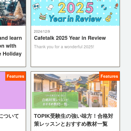
2024/12/9
and learn
Cafetalk 2025 Year in Review
on with
Thank you for a wonderful 2025!
e Holiday
ound the
Features
Features
untries'
 up your
he holiday
について
TOPIK受験生の強い味方！合格対
策レッスンとおすすめ教材一覧