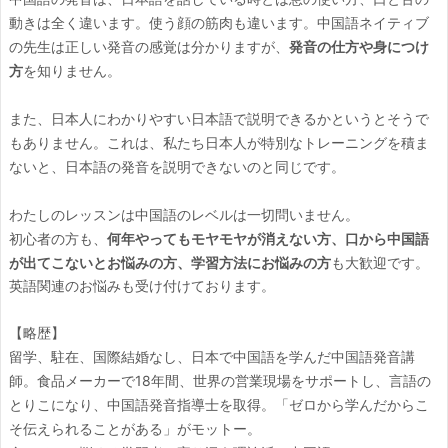
動きは全く違います。使う顔の筋肉も違います。中国語ネイティブ
の先生は正しい発音の感覚は分かりますが、
発音の仕方や身につけ
方
を知りません。
また、日本人にわかりやすい日本語で説明できるかというとそうで
もありません。これは、私たち日本人が特別なトレーニングを積ま
ないと、日本語の発音を説明できないのと同じです。
わたしのレッスンは中国語のレベルは一切問いません。
初心者の方も、
何年やってもモヤモヤが消えない方、口から中国語
が出てこないとお悩みの方、学習方法にお悩みの方
も大歓迎です。
英語関連のお悩みも受け付けております。
【略歴】
留学、駐在、国際結婚なし、日本で中国語を学んだ中国語発音講
師。食品メーカーで18年間、世界の営業現場をサポートし、言語の
とりこになり、中国語発音指導士を取得。「ゼロから学んだからこ
そ伝えられることがある」がモットー。