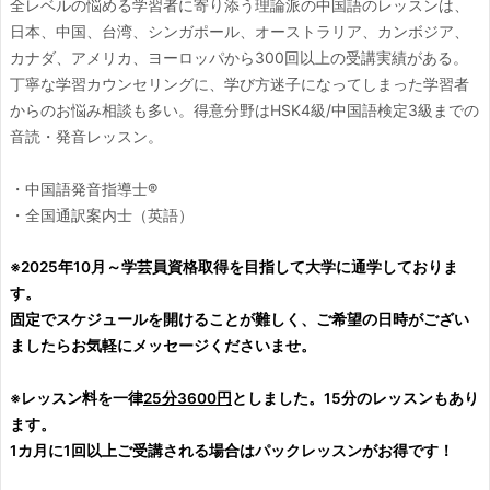
全レベルの悩める学習者に寄り添う理論派の中国語のレッスンは、
日本、中国、台湾、シンガポール、オーストラリア、カンボジア、
カナダ、アメリカ、ヨーロッパから300回以上の受講実績がある。
丁寧な学習カウンセリングに、学び方迷子になってしまった学習者
からのお悩み相談も多い。得意分野はHSK4級/中国語検定3級までの
音読・発音レッスン。
・中国語発音指導士®
・全国通訳案内士（英語）
※2025年10月～学芸員資格取得を目指して大学に通学しておりま
す。
固定でスケジュールを開けることが難しく、ご希望の日時がござい
ましたらお気軽にメッセージくださいませ。
※レッスン料を一律
25分3600円
としました。15分のレッスンもあり
ます。
1カ月に1回以上ご受講される場合はパックレッスンがお得です！