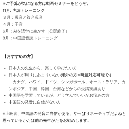
※ご予算が気になる方は動画セミナーをどうぞ。
11月: 声調トレーニング
３月：母音と複合母音
４月：子音
6月：AIを語学に生かす（公開終了）
8月：中国語音読トレーニング
【おすすめの方】
日本人の先生から、楽しく学びたい方
日本人が周りにあまりいない
海外の方※時差対応可能です
カナダ、ハワイ、ドイツ、シンガポール、オーストラリア、カ
ンボジア、中国、韓国、台湾などからの受講実績あり
中国語を学習しているが、どう学んでいいかお悩みの方
中国語の発音に自信がない方
中国語の発音に自信がある、
やっぱりネーティブだよねと
※上級者、
思っているかたは他の先生がたをお勧めします。