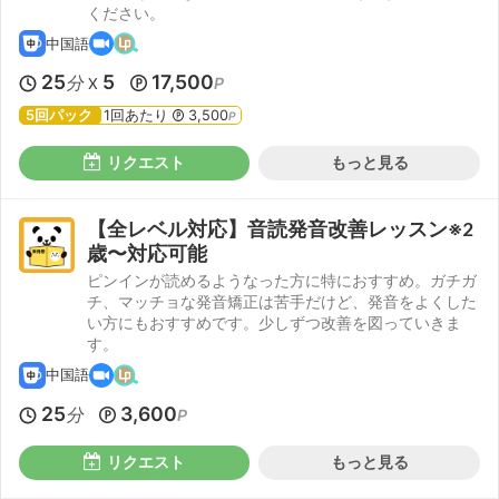
ください。
中国語
25
5
17,500
分
P
X
5回パック
1回あたり
3,500
P
リクエスト
もっと見る
【全レベル対応】音読発音改善レッスン※2
歳〜対応可能
ピンインが読めるようなった方に特におすすめ。ガチガ
チ、マッチョな発音矯正は苦手だけど、発音をよくした
い方にもおすすめです。少しずつ改善を図っていきま
す。
中国語
25
3,600
分
P
リクエスト
もっと見る