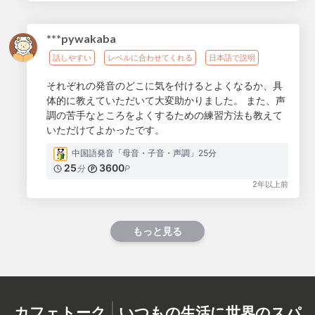
***pywakaba
話しやすい
レベルに合わせてくれる
日本語で説明
それぞれの発音のどこに気を付けるとよくなるか、具
体的に教えていただいて大変助かりました。 また、声
調の苦手なところをよくするための練習方法も教えて
いただけてよかったです。
中国語発音「母音・子音・声調」25分
25
3600
分
P
2年以上前
もっと見る
|
カフェトーク
いつもの生活に世界のスパ