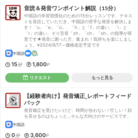
音読＆発音ワンポイント解説（15分）
中国語の学習習慣化のための15分レッスンです。テキス
トを音読していただき、中国語の苦手な発音を解決しま
す！「u」「e」「ü」、「h」と「f」の違い、「l」と
「r」の違い、そり舌音「zh」「ch」「sh」の指導が得
意です★発音に困った方、集まれ！気持ちを楽にしまし
ょう。※2024/9/17～価格改定予定です
中国語
15
1,800
分
P
リクエスト
もっと見る
【経験者向け】発音矯正_レポートフィード
バック
発音矯正を受けたいけど、時間が合わない！忙しい！顔
を見せるのはちょっと…そんな方向けのサービスです。
中国語
0
3,600
分
P