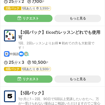
25
2
7,100
分
P
X
2回パック
1回あたり
3,550
P
リクエスト
もっと見る
【3回パック】Eicoのレッスンどれでも使用
可
1回、2回レッスンよりお得★初めての方も大歓迎で
す！
中国語
25
3
10,500
分
P
X
3回パック
1回あたり
3,500
P
リクエスト
もっと見る
【5回パック】
1か月に1～2回、90日で5回以上受講したいかたへ。万
が一受けられない場合はご相談いただけますのでご安心