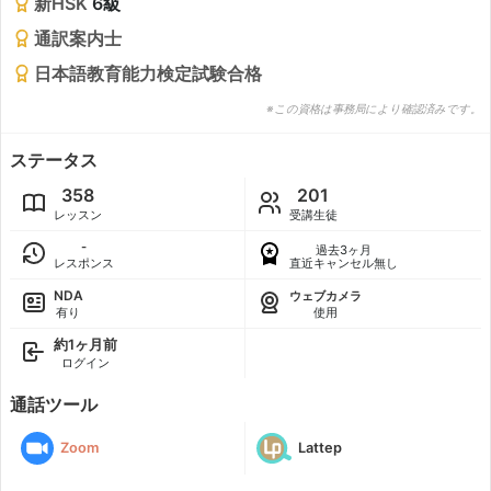
新HSK
6級
通訳案内士
日本語教育能力検定試験合格
※この資格は事務局により確認済みです。
ステータス
358
201
レッスン
受講生徒
-
過去3ヶ月
レスポンス
直近キャンセル無し
NDA
ウェブカメラ
有り
使用
約1ヶ月前
ログイン
通話ツール
Zoom
Lattep