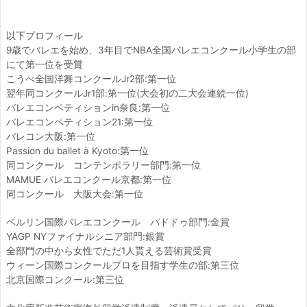
以下プロフィール
9
歳でバレエを始め、
3
年目で
NBA
全国バレエコンクール小学生の部
にて第一位を受賞
こうべ全国洋舞コンクール
Jr2
部
:
第一位
翌年同コンクール
Jr1
部
:
第一位
(
大会初の二大会連続一位
)
バレエコンペティション
in
奈良
:
第一位
バレエコンペティション
21:
第一位
バレコン大阪
:
第一位
Passion du ballet à Kyoto:
第一位
同コンクール コンテンポラリー部門
:
第一位
MAMUE
バレエコンクール京都
:
第一位
同コンクール 大阪大会
:
第一位
ベルリン国際バレエコンクール パドドゥ部門
:
金賞
YAGP NY
ファイナルシニア部門
:
銀賞
全部門の中から女性でただ
1
人貰える芸術賞受賞
ウィーン国際コンクールプロを目指す学生の部
:
第三位
北京国際コンクール
:
第三位