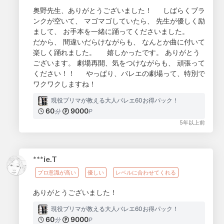
奥野先生、ありがとうございました！ しばらくブラ
ンクが空いて、 マゴマゴしていたら、 先生が優しく励
まして、 お手本を一緒に踊ってくださいました。
だから、 間違いだらけながらも、 なんとか曲に付いて
楽しく踊れました。 嬉しかったです。 ありがとう
ございます。 劇場再開、気をつけながらも、 頑張って
ください！！ やっぱり、バレエの劇場って、特別で
ワクワクしますね！
現役プリマが教える大人バレエ60お得パック！
60
9000
分
P
5年以上前
***ie.T
プロ意識が高い
優しい
レベルに合わせてくれる
ありがとうございました！
現役プリマが教える大人バレエ60お得パック！
60
9000
分
P