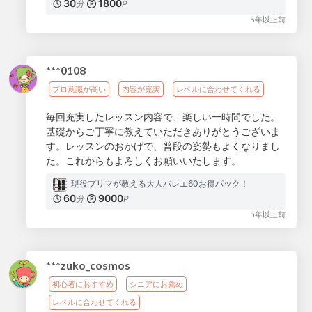
30
1800
分
P
5年以上前
***0108
プロ意識が高い
内容が充実
レベルに合わせてくれる
毎回充実したレッスン内容で、楽しい一時間でした。
基礎からご丁寧に教えていただきありがとうございま
す。レッスンのおかげで、普段の姿勢もよくなりまし
た。これからもよろしくお願いいたします。
現役プリマが教える大人バレエ60お得パック！
60
9000
分
P
5年以上前
***zuko_cosmos
初心者におすすめ
シニアにお薦め
レベルに合わせてくれる