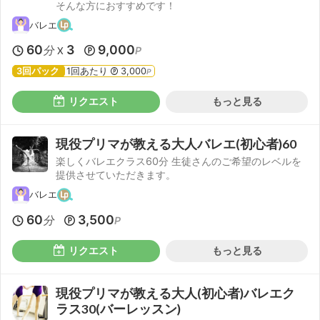
そんな方におすすめです！
バレエ
60
3
9,000
分
P
X
3回パック
1回あたり
3,000
P
リクエスト
もっと見る
現役プリマが教える大人バレエ(初心者)60
楽しくバレエクラス60分 生徒さんのご希望のレベルを
提供させていただきます。
バレエ
60
3,500
分
P
リクエスト
もっと見る
現役プリマが教える大人(初心者)バレエク
ラス30(バーレッスン)