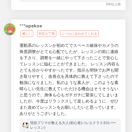
5年以上前
***opekoe
優しい
対応が丁寧
レベルに合わせてくれる
運動系のレッスンが初めてでスペース確保やカメラの
角度調整がとても心配でしたが、レッスンの前に連絡
を下さり、調整を一緒にやって下さったことで安心し
てレッスンに臨むことができました。 レッスン内容も
とても分かりやすかったです。指示も明快でお声も聞
き取りやすく、改善点を具体的に教えて下さったので
勉強になりました。私のような素人が、このような素
晴らしい先生に教えていただける機会はそうそうない
と思うので、身体も心もガチガチに緊張してしまいま
したが、今度はリラックスして楽しめるように、ぜひ
また改めてレッスンをお願いしたいと思っています。
ありがとうございました。
現役プリマが教える大人(初心者)バレエクラス30(バー
レッスン)