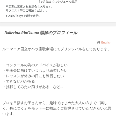
1ヶ月先までスケジュール表示
不定期に変更される場合もあります。
リクエスト時にご確認ください。
※
Asia/Tokyo
時間で表示。
Ballerina.RinOkuno 講師のプロフィール
English
ルーマニア国立オペラ座歌劇場にてプリンシパルをしております。
・コンクールの為のアドバイスが欲しい
・発表会に向けていつもより練習したい
・レッスンが休みの日にも練習したい
・できないパがある
・挑戦してみたい踊りがある など
…
プロを目指すお子さんから、趣味ではじめた大人の方まで「楽し
く、身につく」をモットーに幅広くご指導させていただきたいと思
います。