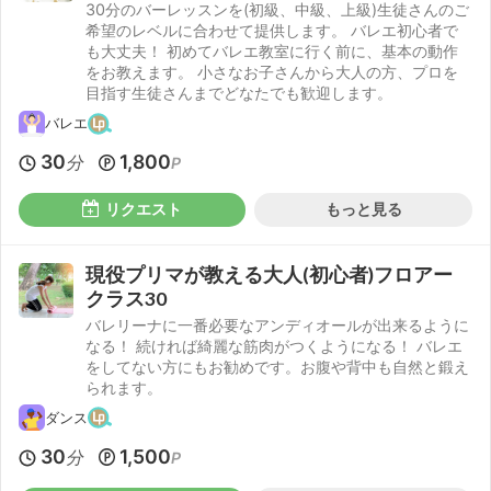
30分のバーレッスンを(初級、中級、上級)生徒さんのご
希望のレベルに合わせて提供します。 バレエ初心者で
も大丈夫！ 初めてバレエ教室に行く前に、基本の動作
をお教えます。 小さなお子さんから大人の方、プロを
目指す生徒さんまでどなたでも歓迎します。
バレエ
30
1,800
分
P
リクエスト
もっと見る
現役プリマが教える大人(初心者)フロアー
クラス30
バレリーナに一番必要なアンディオールが出来るように
なる！ 続ければ綺麗な筋肉がつくようになる！ バレエ
をしてない方にもお勧めです。お腹や背中も自然と鍛え
られます。
ダンス
30
1,500
分
P