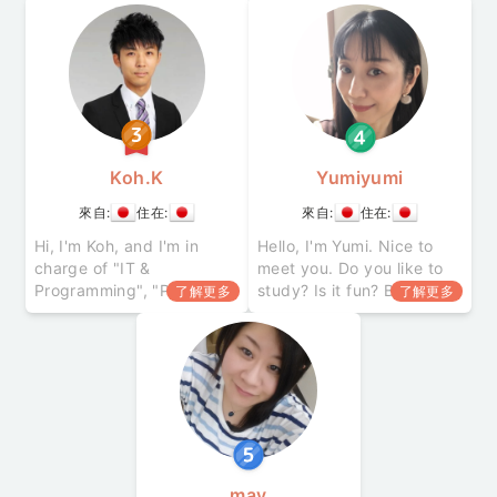
well as a certification to
塾で６年間、その後はオン
teach at special-needs
ライン指導で10年間教えて
schools.
きました。また、数年前か
ら他社オンライン家庭教師
でテクニカルサポートも担
当していますので、Zoom、
Google Meet、Teams、
Disco
Koh.K
Yumiyumi
來自:
住在:
來自:
住在:
Hi, I'm Koh, and I'm in
Hello, I'm Yumi. Nice to
charge of "IT &
meet you. Do you like to
Programming", "Private
study? Is it fun? Break the
了解更多
了解更多
Tutoring", and "Piano". I'm
vicious cycle of "I don't
looking forward to
know" and "I'm not good
working with you to
at it" and beginning
develop your sk
may