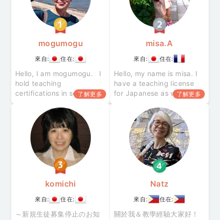
mogumogu
misa.A
來自:
住在:
來自:
住在:
Hello, I am mogumogu. I
Hello, my name is misa. I
hold teaching
have a teaching license
certifications in science
for Japanese as well as
了解更多
了解更多
subjects and English, as
for special needs schools.
well as a certification to
In Japan, I have been
teach at special-needs
involved in a wide range o
schools.
komichi
Natz
來自:
住在:
來自:
住在:
～新規生徒募集停止のお知
關於我＆教學經驗大家好！