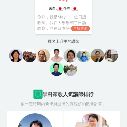
來自:
住在:
你好，我是May，一位日語
教師。我在大學學習了日語
教育，並在日本語學校和職
了解更多
業學校工作了約15年。在此
期間，我在研究生階段進行
排名上升中的講師
了關於日語學習者動機變化
的研究，自2018年以來，我
一直以自由職業者的身份活
動。 在三重縣長大的生活每
天都很忙碌，但我認為這對
我來說是一個恰到好處的平
衡。在這個小小的工作空間
學科家教
人氣講師排行
依一定時期內新學員提出的課程預約數量計算。