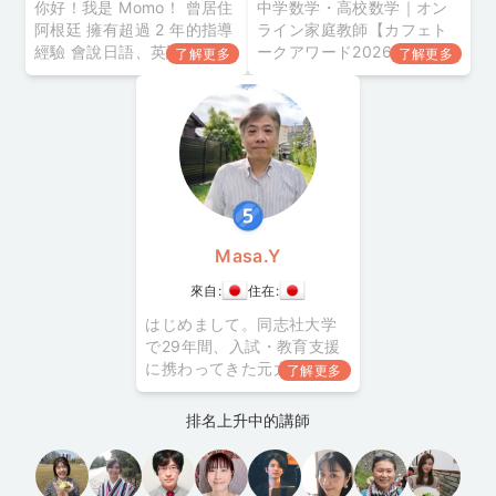
你好！我是 Momo！ 曾居住
中学数学・高校数学｜オン
阿根廷 擁有超過 2 年的指導
ライン家庭教師【カフェト
經驗 會說日語、英語及西班
ークアワード2026年上半期
了解更多
了解更多
牙語 3 種語言的三語講師！
「家庭教師部門賞」受賞】
【具備日語及日本文化指導
ワークはやっているのに，
經驗！】 【三語教師】 【修
なぜ点につながらないの
畢日語講師養成課程】 【已
か。診断問題や普段の解き
取得英語及西班牙語教師資
方を通して，考え方のクセ
格】 【畢業於外語學院西班
や理解の抜けを整理しま
牙語文學系】 學員評價
す。暗記に頼りすぎず，
「どこで止まっているの
か」「次に何をすればよい
Masa.Y
のか」を一緒に見
來自:
住在:
はじめまして。同志社大学
で29年間、入試・教育支援
に携わってきた元大学職員
了解更多
のMasa.Yと申します。 総合
型選抜・学校推薦型選抜を
排名上升中的講師
受験する高校生向けに志望
理由書・小論文・面接対策
を指導しています。 【講師