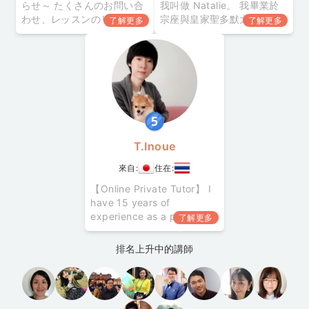
らせ～ たくさんのお問い合
我叫做 Natalie。 我畢業於
わせ、レッスンのリクエス
宗座與皇家聖多默大學，遠
了解更多
了解更多
ト、ありがとうございます
東地區最古老的天主教高等
☆ 現在、こちらでの新規生
教育機構。 我教過國小及高
徒の受け入れを一時停止し
中生學習數學。 我在 2011
ております。 受け入れ再開
年開始教英語，對象有韓
の準備ができたら改めて告
國、日本及中國的兒童與成
知致します。 グループ展
人，程度包括初學者到中
「Complementa」（とりで
級。 教學風格 我的教學風格
アートギャラリー） こんに
取決於學員的程度及個性。
ちは♪ 公立高校
會使用字卡
T.Inoue
來自:
住在:
【Online Private Tutor】 I
have 15 years of
experience as a private
了解更多
tutor. I have taught
students with a wide
排名上升中的講師
range of academic
strengths, from childre