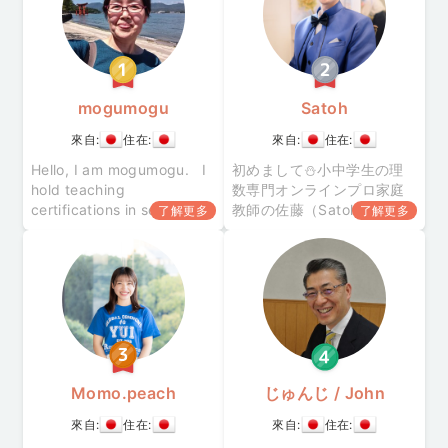
mogumogu
Satoh
來自:
住在:
來自:
住在:
Hello, I am mogumogu. I
初めまして⛄小中学生の理
hold teaching
数専門オンラインプロ家庭
certifications in science
教師の佐藤（Satoh）です。
了解更多
了解更多
subjects and English, as
これまで首都圏の集団学習
well as a certification to
塾で６年間、その後はオン
teach at special-needs
ライン指導で10年間教えて
schools.
きました。また、数年前か
ら他社オンライン家庭教師
でテクニカルサポートも担
当していますので、Zoom、
Google Meet、Teams、
Disco
Momo.peach
じゅんじ / John
來自:
住在:
來自:
住在: