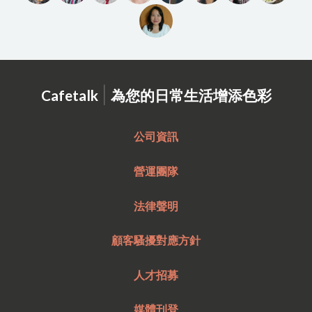
紹介】 同志社大学で29年間
に渡り、専任職員として教
育・研究支援の現場に携わ
りました。一般入試や
|
Cafetalk
為您的日常生活增添色彩
公司資訊
營運團隊
法律聲明
顧客騷擾對應方針
人才招募
媒體刊登