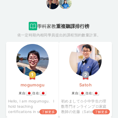
學科家教
重複聽課排行榜
依一定時期內相同學員提出的課程預約數量計算。
mogumogu
Satoh
來自:
住在:
來自:
住在:
Hello, I am mogumogu. I
初めまして⛄小中学生の理
hold teaching
数専門オンラインプロ家庭
certifications in science
教師の佐藤（Satoh）です。
了解更多
了解更多
subjects and English, as
これまで首都圏の集団学習