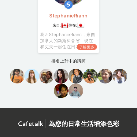
幾乎每天練習瑜伽 • 我吹奏
薩克斯
StephanieRiann
來自:
住在:
我叫StephanieRiann，來自
加拿大的新斯科舍省，現在
和丈夫一起住在日本。
了解更多
我曾在日本的知名英語學校
教授英語3年，也受過專驗的
排名上升中的講師
英語教學訓練。此外，我目
前也在住家附近的交流中心
教英語。在加拿大時我也以
志工身分在多倫多協助日本
人學生準備英語考試及多
益。 我擁有加拿大渥太
華大學的音樂
|
Cafetalk
為您的日常生活增添色彩