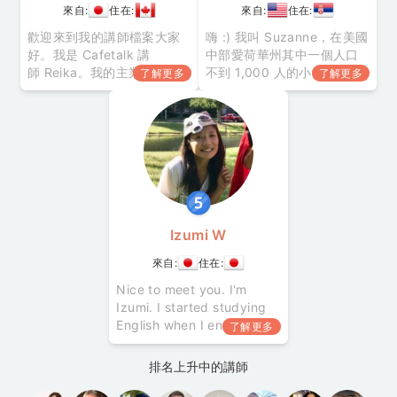
來自:
住在:
來自:
住在:
歡迎來到我的講師檔案大家
嗨 :) 我叫 Suzanne，在美國
好。我是 Cafetalk 講
中部愛荷華州其中一個人口
師 Reika。我的主業是在加
不到 1,000 人的小鎮出生長
了解更多
了解更多
拿大擔任褓姆。在英語國家
大。我已在愛荷華州狄蒙附
以自由業形式擔任兒童日語
近的中央學院取得文學學士
講師大約 2 年。在 Cafetalk
學位，主修西班牙語及國際
主要提供塔羅牌解讀線上待
研究。我曾於芝加哥唐人街
機課程，也開設成人／兒童
的非營利組織實習，提供
英語會話等課程。※ 授課時
ESL 及公民課程。後來我搬
段可以商量，希望預約其他
到加州聖荷西，在矽谷的非
時間歡迎與我討論。
營利機構協助移民生活。
Izumi W
來自:
住在:
Nice to meet you. I'm
Izumi. I started studying
English when I entered
了解更多
junior high school. I'm not
a returnee as I didn't
排名上升中的講師
spend my childhood
overseas