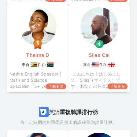
— whether it’s helping
年。曾旅居日本並在當地教
students learn English or
了 6 年英語。 在那之後我開
coaching working
始在線上指導世界各地的學
professionals
員。 擁有可指導外語母語者
的 CELTA 英語教學資格（劍
橋大學 ESOL 5級）。 我也
完成了普利茅斯大學的政治
與國際關係榮譽學位。 我
Thelma D
Silas Cal
來自:
住在:
來自:
住在:
Native English Speaker |
こんにちは！はじめまし
Math and Science
て。Silas（サイラス）で
Specialist | 5+ years of
す。あなたの英会話パート
了解更多
了解更多
experience | -Hello! I’m
ナーとして、一緒に楽しく
Thelma from South Africa.
英語を練習しましょう！
I am TEFL-certified English
TEFL資格を取得しており、
tuto
英語学習をサポートする準
英語
重複聽課排行榜
備は万全です！ English
依一定時期內相同學員提出的課程預約數量計算。
Question Clubへようこそ！
このレッスンでは、次のよ
うなことを楽しみながら学