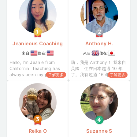
びま
Jeanieous Coaching
Anthony H.
來自:
住在:
來自:
住在:
Hello, I'm Jeanie from
嗨，我是 Anthony！ 我來自
California! Teaching has
英國，住在日本超過 10 年
always been my passion
了。我有超過 16 年以上的英
了解更多
了解更多
— whether it’s helping
語教學經驗，幫助不同程度
students learn English or
的學員獲得自信，自然的開
coaching working
口說英語。 我的課程著重在
professionals
依學員的目標量身打造友善
又輕鬆的日常會話到商業英
語課程。 除了教學以外 • 我
幾乎每天練習瑜伽 • 我吹奏
薩克斯
Reika O
Suzanne S