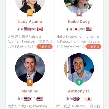
Lady Ayame
Keiko Davy
來自:
住在:
來自:
住在:
大家好！我是Patricia
Hello Everyone, my name
Ayame Thomson，你們也可
is Keiko. I am from Japan,
以叫我Lady Ayame。我出
and have over 20 years of
了解更多
了解更多
身在日本，18歲之前一直在
teaching experience
東京生活。在日本的時候曾
ranging from teaching in
經做過資生堂化妝品的宣傳
Japan, Australia, and
模特，也做過時尚雜志《裝
Malay
苑》的模特，還在其他很多
地方作為青少年模特活躍了5
年。高中時在橫田機場某處
美國學校上學，接受英語教
育。
Manning
Anthony H.
來自:
住在:
來自:
住在:
大家好！我叫做 Manning，
嗨，我是 Anthony！ 我來自