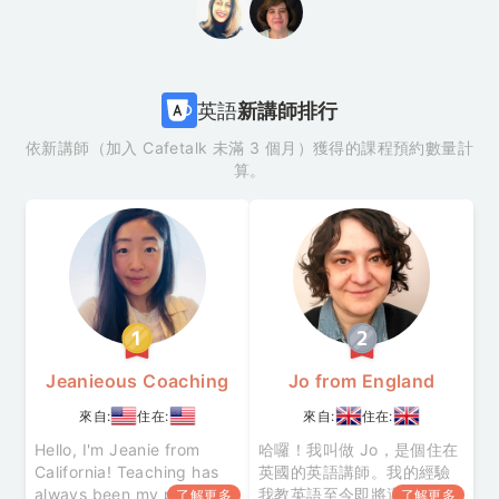
他人開心的樣子也會讓我很
感動。若我能為你的英語學
習盡到一點心力的話，那就
英語
新講師排行
依新講師（加入 Cafetalk 未滿 3 個月）獲得的課程預約數量計
算。
Jeanieous Coaching
Jo from England
來自:
住在:
來自:
住在:
Hello, I'm Jeanie from
哈囉！我叫做 Jo，是個住在
California! Teaching has
英國的英語講師。我的經驗
always been my passion
我教英語至今即將邁入第 15
了解更多
了解更多