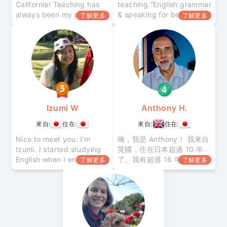
California! Teaching has
teaching “English grammar
always been my passion
& speaking for beginners
了解更多
了解更多
— whether it’s helping
to pre-intermediate” ◎
students learn English or
Received the “Good
coaching working
Textbook Award" in the f
professionals
Izumi W
Anthony H.
來自:
住在:
來自:
住在:
Nice to meet you. I'm
嗨，我是 Anthony！ 我來自
Izumi. I started studying
英國，住在日本超過 10 年
English when I entered
了。我有超過 16 年以上的英
了解更多
了解更多
junior high school. I'm not
語教學經驗，幫助不同程度
a returnee as I didn't
的學員獲得自信，自然的開
spend my childhood
口說英語。 我的課程著重在
overseas
依學員的目標量身打造友善
又輕鬆的日常會話到商業英
語課程。 除了教學以外 • 我