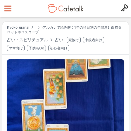
Kyoko_uranai
【小アルカナで読み解く1年の項目別の年間運】白猫タ
ロットホロスコープ
占い・スピリチュアル
占い
家族で
中級者向け
ママ向け
子供もOK
初心者向け