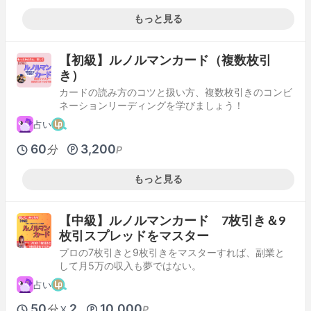
もっと見る
【初級】ルノルマンカード（複数枚引
き）
カードの読み方のコツと扱い方、複数枚引きのコンビ
ネーションリーディングを学びましょう！
占い
60
3,200
分
P
もっと見る
【中級】ルノルマンカード 7枚引き＆9
枚引スプレッドをマスター
プロの7枚引きと9枚引きをマスターすれば、副業と
して月5万の収入も夢ではない。
占い
50
2
10,000
分
P
X