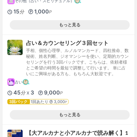
その他（占い・スピリチュアル）
15
1,000
分
P
もっと見る
占い＆カウンセリング３回セット
手相、個性心理學、ルノルマンカード、四柱推命、数
秘術、姓名判断、ジオマンシーを使い、定期的カウン
セリングを行う3回パックです。こちらは、依頼者様
とご希望の時間を最短で調整して行います。 単に占
いにご興味がある方も、もちろん大歓迎です。
占い
45
3
9,000
分
P
X
3回パック
1回あたり
3,000
P
もっと見る
【大アルカナと小アルカナで読み解く】1