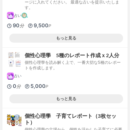
ージに入れてください。 最適な占いを提示いたしま
す。
占い
90
9,500
分
P
もっと見る
個性心理學 5種のレポート作成ｘ2人分
個性心理學を読み解く上で、一番大切な5種のレポー
トを作成します。
占い
0
5,000
分
P
もっと見る
個性心理學 子育てレポート（3枚セッ
ト）
個性心理學の立場から、個性を活かした子育てに必要