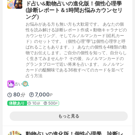
ド占い&動物占いの進化版！個性心理學
(診断レポート＆1時間お悩みカウンセリ
ング）
お悩みがある方も無い方も大歓迎です。 あなたの個
性を読み解ける診断レポート作成＋動物キャラナビの
カウンセリング、そしてルノルマンカード(絵札カー
ド）のセットです。（個性心理”學”は個性心理学と呼
ばれることもあります。） あなたの個性を4種類の動
物でお伝えします。ご自分の個性を知って、自分らし
く生きてみませんか？ その後、ルノルマンカードの
グランタブローで近い将来を占います。 ルノルマン
カードの醍醐味である36枚すべてのカードを並べて
占う方法
占い
80
7,000
分
P
体験あり
10
500
分
P
もっと見る
動物占いの進化版！個性心理學 診断レ