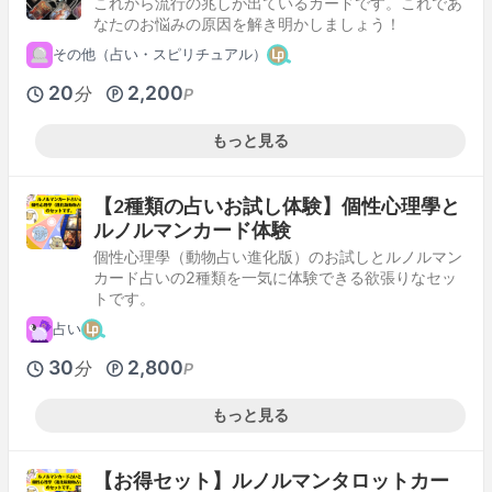
これから流行の兆しが出ているカードです。これであ
なたのお悩みの原因を解き明かしましょう！
その他（占い・スピリチュアル）
20
2,200
分
P
もっと見る
【2種類の占いお試し体験】個性心理學と
ルノルマンカード体験
個性心理學（動物占い進化版）のお試しとルノルマン
カード占いの2種類を一気に体験できる欲張りなセッ
トです。
占い
30
2,800
分
P
もっと見る
【お得セット】ルノルマンタロットカー