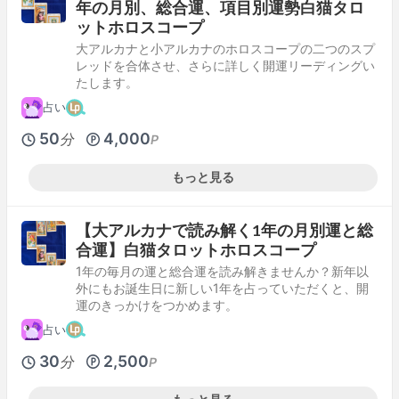
年の月別、総合運、項目別運勢白猫タロ
ットホロスコープ
大アルカナと小アルカナのホロスコープの二つのスプ
レッドを合体させ、さらに詳しく開運リーディングい
たします。
占い
50
4,000
分
P
もっと見る
【大アルカナで読み解く1年の月別運と総
合運】白猫タロットホロスコープ
1年の毎月の運と総合運を読み解きませんか？新年以
外にもお誕生日に新しい1年を占っていただくと、開
運のきっかけをつかめます。
占い
30
2,500
分
P