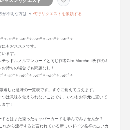
レッスンリクエスト
方が不明な方は
代行リクエストを依頼する
◌꙳✧ః◌꙳✧ంః◌꙳✧ంః◌꙳✧ంః◌꙳✧ంః◌꙳✧
方にもおススメです。
ています。
ドルノルマンカードと同じ作者Ciro Marchetti氏作のキ
をお持ちの場合でも問題なし！
◌꙳✧ః◌꙳✧ంః◌꙳✧ంః◌꙳✧ంః◌꙳✧ంః◌꙳✧
️】厳選した意味の一覧表です。すぐに覚えて占えます。
一つは意味を覚えられないことです。いつもお手元に置いて
します！
ードとはまた違ったキッパーカードを学んでみませんか？
、これから流行すると言われている新しいドイツ発祥の占いカ