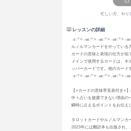
忙しい方、やり
レッスンの詳細
ః◌꙳✧ంః◌꙳✧ంః◌꙳✧ంః◌꙳✧ంః
ルノルマンカードをやっている
カードの意味と表現の仕方が似
メインで使用するカードは、ギルテッ
ッパーカードです。他のカード
ః◌꙳✧ంః◌꙳✧ంః◌꙳✧ంః◌꙳✧ంః
【⭐️カードの意味早見表付き⭐
中々占いを披露できない理由の
瞬時に占えるポイントをお伝え
タロットカードやルノルマンカ
2023年には翻訳本も出版され