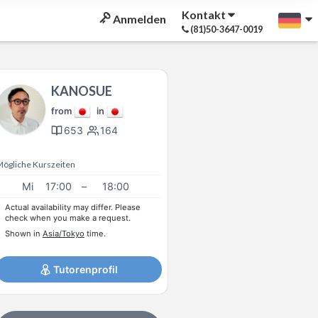
Kontakt
Anmelden
(81)50-3647-0019
KANOSUE
from
in
653
164
Mögliche Kurszeiten
Mi
17:00
–
18:00
Actual availability may differ. Please
check when you make a request.
Shown in
Asia/Tokyo
time.
Tutorenprofil