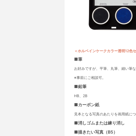
＜ホルベインケークカラー透明12色
■筆
お好みですが、平筆、丸筆、細い筆な
※事前にご相談可。
■鉛筆
HB、2B
■カーボン紙
見本となる写真のあたりを画用紙につ
■消しゴムまたは練り消し
■描きたい写真（B5）