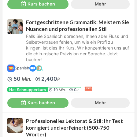
Kurs buchen
Mehr
Fortgeschrittene Grammatik: Meistern Sie
Nuancen und professionellen Stil
Falls Sie Spanisch sprechen, Ihnen aber Fluss und
Selbstvertrauen fehlen, um wie ein Profi zu
klingen, ist dies Ihr Kurs. Wir konzentrieren uns auf
die chirurgische Präzision der Sprache. Jetzt
buchen!
Spanish
50
2,400
Min.
P
Hat Schnupperkurs
10
0
Min.
P
Kurs buchen
Mehr
Professionelles Lektorat & Stil: Ihr Text
korrigiert und verfeinert (500-750
Wörter)