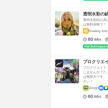
透明水彩の
透明水彩絵の具
は無料体験で！
Drawing And 
60
Min.
Hat Schnupper
プロクリエ
プロクリエイト
しませんか？た
は無限大です。
さい！
Design
60
Min.