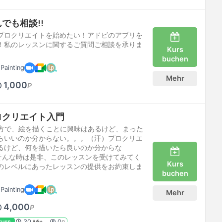
でも相談!!
プロクリエイトを始めたい！アドビのアプリを
！私のレッスンに関するご質問ご相談を承りま
Kurs
buchen
Painting
Mehr
1,000
P
プロクリエイト入門
ちの方で、絵を描くことに興味はあるけど、まった
らいいのか分からない。。。（汗）プロクリエ
るけど、何を描いたら良いのか分からな
)そんな時は是非、このレッスンを受けてみてく
Kurs
のレベルにあったレッスンの提供をお約束しま
buchen
Painting
Mehr
4,000
P
kurs
30
0
Min.
P