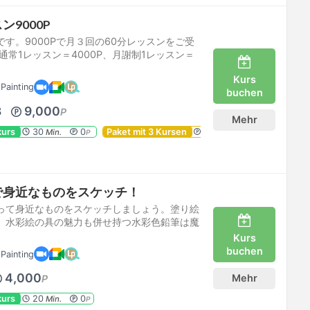
9000P
す。9000Pで月３回の60分レッスンをご受
通常1レッスン＝4000P、月謝制1レッスン＝
Kurs
Painting
buchen
3
9,000
P
Mehr
kurs
30
0
Paket mit 3 Kursen
Min.
P
で身近なものをスケッチ！
って身近なものをスケッチしましょう。塗り絵
、水彩絵の具の魅力も併せ持つ水彩色鉛筆は魔
Kurs
buchen
Painting
4,000
Mehr
P
kurs
20
0
Min.
P