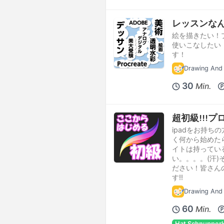
レッスンなん
絵を描きたい！
使いこなしたい
す！
Drawing And 
30
Min.
超初級!!!
ipadをお持
く何から始めた
イトは持ってい
い。。。。(汗
ださい！皆さん
す!!
Drawing And 
60
Min.
Hat Schnupper