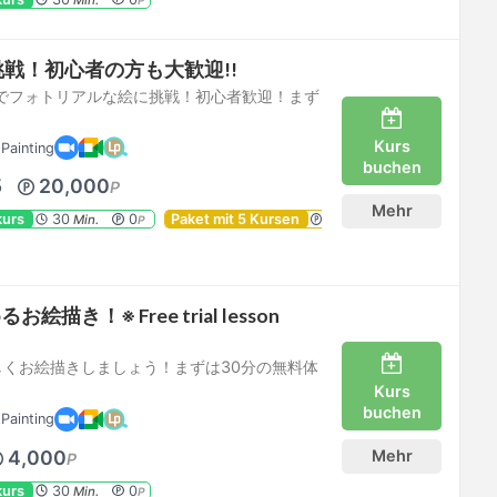
戦！初心者の方も大歓迎!!
でフォトリアルな絵に挑戦！初心者歓迎！まず
Kurs
Painting
buchen
5
20,000
P
Mehr
kurs
30
0
Paket mit 5 Kursen
Min.
P
お絵描き！※ Free trial lesson
eで楽しくお絵描きしましょう！まずは30分の無料体
Kurs
buchen
Painting
4,000
Mehr
P
kurs
30
0
Min.
P