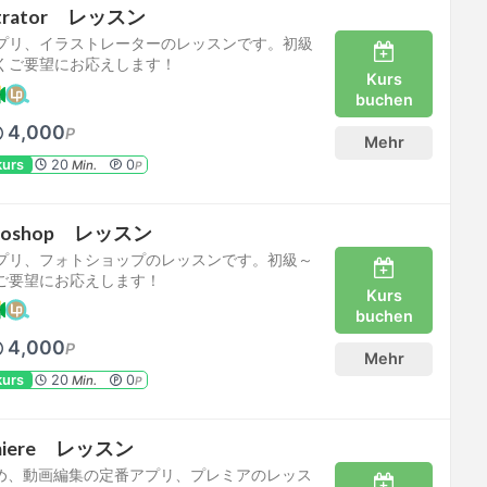
ustrator レッスン
プリ、イラストレーターのレッスンです。初級
くご要望にお応えします！
Kurs
buchen
4,000
P
Mehr
kurs
20
0
Min.
P
otoshop レッスン
プリ、フォトショップのレッスンです。初級～
ご要望にお応えします！
Kurs
buchen
4,000
P
Mehr
kurs
20
0
Min.
P
emiere レッスン
はじめ、動画編集の定番アプリ、プレミアのレッス