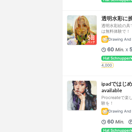
透明水彩に挑
透明水彩絵の具
は無料体験で！
Drawing And 
60
Min.
X
Hat Schnupper
4,000
ipadではじめる
available
Procreat
験を！
Drawing And 
60
Min.
Hat Schnupper