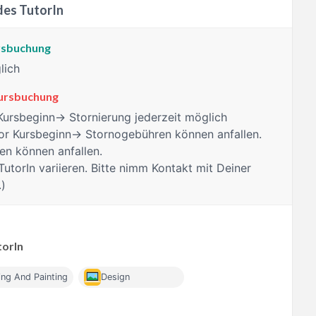
des TutorIn
ursbuchung
lich
Kursbuchung
Kursbeginn→ Stornierung jederzeit möglich
r Kursbeginn→ Stornogebühren können anfallen.
n können anfallen.
TutorIn variieren. Bitte nimm Kontakt mit Deiner
.)
torIn
ng And Painting
Design