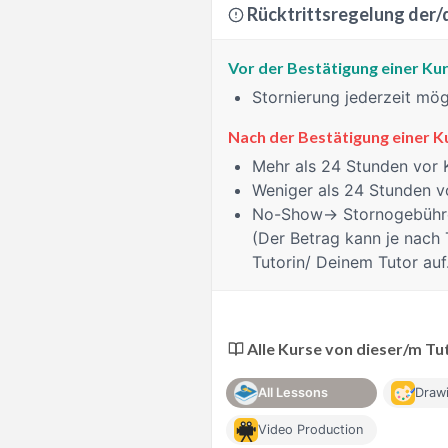
Rücktrittsregelung der/
Vor der Bestätigung einer K
Stornierung jederzeit mög
Nach der Bestätigung einer 
Mehr als 24 Stunden
vor 
Weniger als 24 Stunden
vo
No-Show
→ Stornogebühre
(Der Betrag kann je nach 
Tutorin/ Deinem Tutor auf
Alle Kurse von dieser/m Tu
All Lessons
Drawi
Video Production