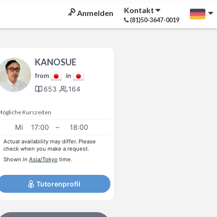
Kontakt
Anmelden
(81)50-3647-0019
KANOSUE
from
in
653
164
Mögliche Kurszeiten
Mi
17:00
–
18:00
Actual availability may differ. Please
check when you make a request.
Shown in
Asia/Tokyo
time.
Tutorenprofil