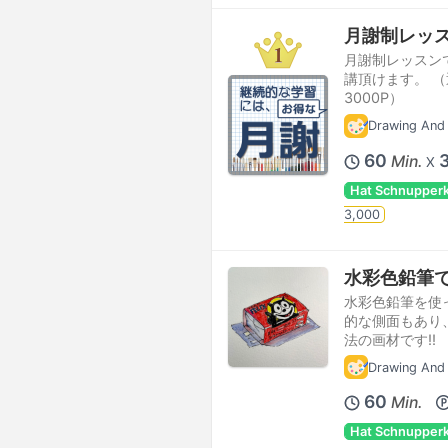
月謝制レッスン
月謝制レッスンで
講頂けます。 （
3000P）
Drawing And 
60
Min.
X
Hat Schnupper
3,000
水彩色鉛筆
水彩色鉛筆を使
的な側面もあり
法の画材です‼
Drawing And 
60
Min.
Hat Schnupper