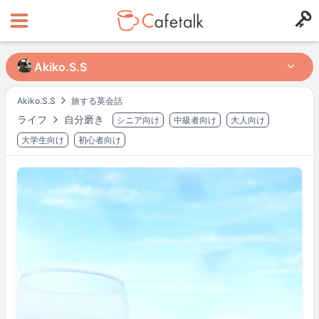
Akiko.S.S
Akiko.S.S
Akiko.S.S
旅する英会話
ライフ
自分磨き
シニア向け
中級者向け
大人向け
出身国
居住国
122
32
大学生向け
初心者向け
レッスン可能時間帯
月
09:30
–
12:00
月
13:30
–
20:00
火
09:00
–
12:00
火
13:30
–
15:00
火
18:30
–
20:00
水
09:30
–
12:00
水
13:30
–
15:00
木
14:30
–
20:00
金
09:30
–
12:00