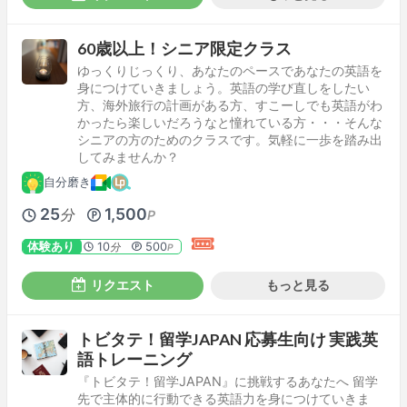
60歳以上！シニア限定クラス
ゆっくりじっくり、あなたのペースであなたの英語を
身につけていきましょう。英語の学び直しをしたい
方、海外旅行の計画がある方、すこーしでも英語がわ
かったら楽しいだろうなと憧れている方・・・そんな
シニアの方のためのクラスです。気軽に一歩を踏み出
してみませんか？
自分磨き
25
1,500
分
P
体験あり
10
500
分
P
リクエスト
もっと見る
トビタテ！留学JAPAN 応募生向け 実践英
語トレーニング
『トビタテ！留学JAPAN』に挑戦するあなたへ 留学
先で主体的に行動できる英語力を身につけていきま