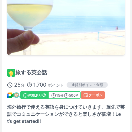
金
13:30
–
18:00
土
09:30
–
15:00
不定期に変更される場合もあります。
リクエスト時にご確認ください。
※
Asia/Tokyo
時間で表示。
講師プロフィール
旅する英会話
25
1,700
分
ポイント
通貨別ポイント金額
クーポン
体験あり
15
分
500P
海外旅行で使える英語を身につけていきます。旅先で英
語でコミュニケーションができると楽しさが倍増！Le
t’s get started!!