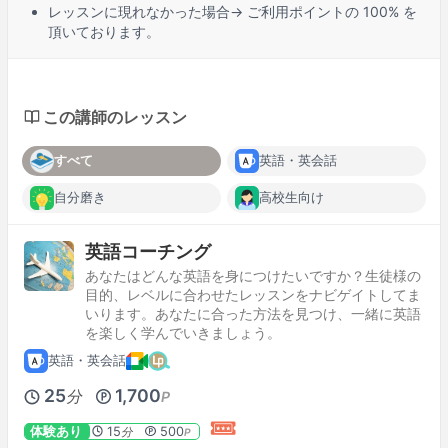
レッスンに
現れなかった場合
→ ご利用ポイントの 100% を
頂いております。
この講師のレッスン
すべて
英語・英会話
自分磨き
高校生向け
英語コーチング
あなたはどんな英語を身につけたいですか？生徒様の
目的、レベルに合わせたレッスンをナビゲイトしてま
いります。あなたに合った方法を見つけ、一緒に英語
を楽しく学んでいきましょう。
英語・英会話
25
1,700
分
P
体験あり
15
500
分
P