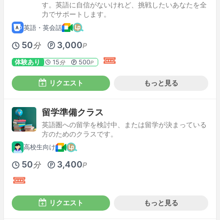
す。英語に自信がないけれど、挑戦したいあなたを全
力でサポートします。
英語・英会話
50
3,000
分
P
体験あり
15
500
分
P
リクエスト
もっと見る
留学準備クラス
英語圏への留学を検討中、または留学が決まっている
方のためのクラスです。
高校生向け
50
3,400
分
P
リクエスト
もっと見る