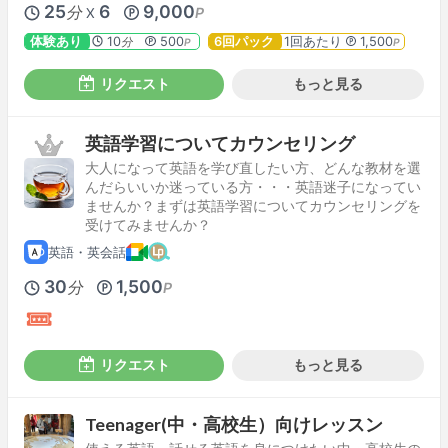
25
6
9,000
分
P
X
体験あり
10
500
6回パック
1回あたり
1,500
分
P
P
リクエスト
もっと見る
英語学習についてカウンセリング
大人になって英語を学び直したい方、どんな教材を選
んだらいいか迷っている方・・・英語迷子になってい
ませんか？まずは英語学習についてカウンセリングを
受けてみませんか？
英語・英会話
30
1,500
分
P
リクエスト
もっと見る
Teenager(中・高校生）向けレッスン