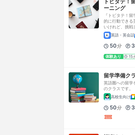
トビタテ！留
ーニング
『トビタテ！留学
的に行動できる
いけれど、挑戦
英語・英会話
50
3
分
体験あり
15
留学準備ク
英語圏への留学
のクラスです。
高校生向け
50
3
分