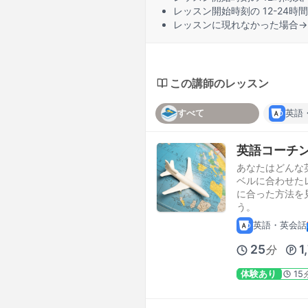
レッスン開始時刻の
12-24時間
レッスンに
現れなかった場合
→
この講師のレッスン
すべて
英語
英語コーチ
あなたはどんな
ベルに合わせた
に合った方法を
う。
英語・英会話
25
1
分
体験あり
15