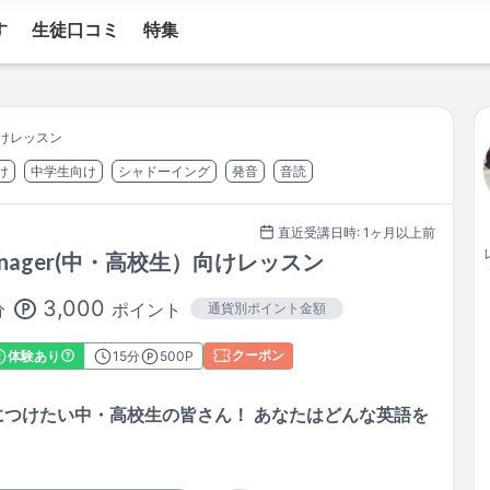
す
生徒口コミ
特集
向けレッスン
け
中学生向け
シャドーイング
発音
音読
直近受講日時: 1ヶ月以上前
enager(中・高校生）向けレッスン
3,000
ポイント
分
通貨別ポイント金額
クーポン
体験あり
15
分
500P
つけたい中・高校生の皆さん！ あなたはどんな英語を