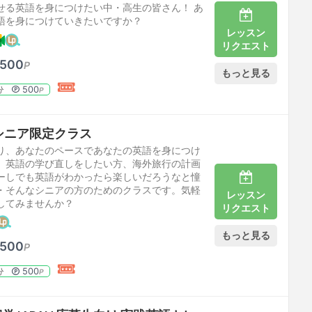
せる英語を身につけたい中・高生の皆さん！ あ
語を身につけていきたいですか？
レッスン
リクエスト
,500
P
もっと見る
500
分
P
シニア限定クラス
り、あなたのペースであなたの英語を身につけ
。英語の学び直しをしたい方、海外旅行の計画
ーしでも英語がわかったら楽しいだろうなと憧
・そんなシニアの方のためのクラスです。気軽
レッスン
してみませんか？
リクエスト
もっと見る
,500
P
500
分
P