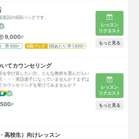
会話
践英語の6回パックです。
レッスン
リクエスト
9,000
P
もっと見る
500
6回パック
1回あたり
1,500
分
P
P
ついてカウンセリング
語を学び直したい方、どんな教材を選んだらい
方・・・英語迷子になっていませんか？まずは
てカウンセリングを受けてみませんか？
レッスン
リクエスト
,500
P
もっと見る
r(中・高校生）向けレッスン