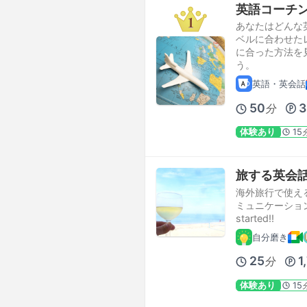
英語コーチ
あなたはどんな
ベルに合わせた
に合った方法を
う。
英語・英会話
50
3
分
体験あり
15
旅する英会
海外旅行で使え
ミュニケーション
started!!
自分磨き
25
1
分
体験あり
15