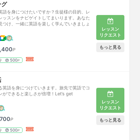
ング
英語を身につけたいですか？生徒様の目的、レ
レッスンをナビゲイトしてまいります。あなた
見つけ、一緒に英語を楽しく学んでいきましょ
レッスン
リクエスト
もっと見る
,400
P
500
分
P
話
る英語を身につけていきます。旅先で英語でコ
ができると楽しさが倍増！Let’s get
レッスン
リクエスト
,700
P
もっと見る
500
分
P