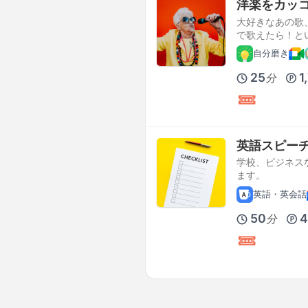
洋楽をカッ
大好きなあの歌
で歌えたら！と
自分磨き
25
1
分
英語スピーチ
学校、ビジネス
ます。
英語・英会話
50
4
分