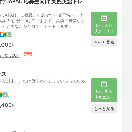
学JAPAN 応募生向け 実践英語トレ
JAPAN』に挑戦するあなたへ 留学先で主体
英語力を身につけていきます。英語に自信がな
レッスン
したいあなたを全力でサポートします。
リクエスト
もっと見る
,000
P
500
分
P
ラス
を検討中、または留学が決まっている方のため
レッスン
リクエスト
,400
P
もっと見る