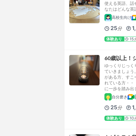
使える英語、話
なたはどんな英
高校生向け
25
1
分
体験あり
15
60歳以上！
ゆっくりじっく
ていきましょう
がある方、すこ
れている方・・
に一歩を踏み出
自分磨き
25
1
分
体験あり
10