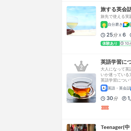
旅する英
旅先で使える実
自分磨き
25
6
分
X
体験あり
10
英語学習に
大人になって英
いか迷っている
英語学習につい
英語・英会話
30
1
分
Teenage