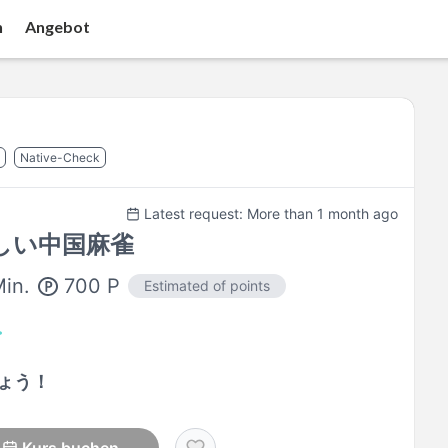
n
Angebot
Native-Check
Latest request: More than 1 month ago
しい中国麻雀
700
P
in.
Estimated of points
ょう！