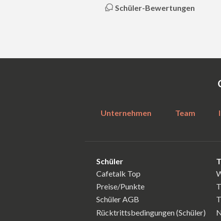
Schüler-Bewertungen
Unternehmen
Team
Schüler
T
Cafetalk Top
W
Preise/Punkte
T
Schüler AGB
T
Rücktrittsbedingungen (Schüler)
N