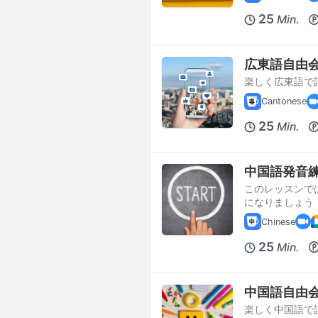
25
Min.
広東語自由
楽しく広東語で
Cantonese
25
Min.
中国語発音
このレッスンで
になりましょう
Chinese
25
Min.
中国語自由
楽しく中国語で