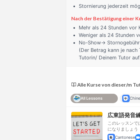
Stornierung jederzeit mög
Nach der Bestätigung einer 
Mehr als 24 Stunden
vor 
Weniger als 24 Stunden
vo
No-Show
→ Stornogebühre
(Der Betrag kann je nach 
Tutorin/ Deinem Tutor auf
Alle Kurse von dieser/m Tu
All Lessons
Chin
広東語発音
このレッスンで
になりましょう
Cantonese