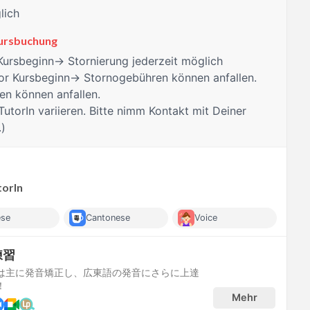
lich
Kursbuchung
Kursbeginn→ Stornierung jederzeit möglich
r Kursbeginn→ Stornogebühren können anfallen.
n können anfallen.
TutorIn variieren. Bitte nimm Kontakt mit Deiner
.)
torIn
ese
Cantonese
Voice
練習
は主に発音矯正し、広東語の発音にさらに上達
！
Mehr