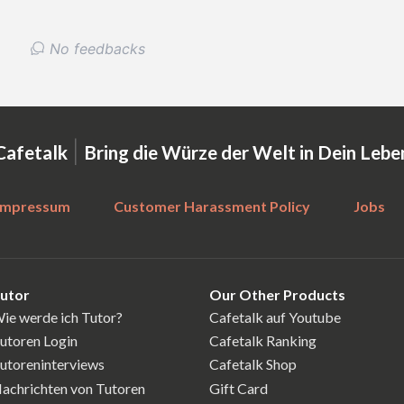
No feedbacks
|
Cafetalk
Bring die Würze der Welt in Dein Lebe
Impressum
Customer Harassment Policy
Jobs
utor
Our Other Products
ie werde ich Tutor?
Cafetalk auf Youtube
utoren Login
Cafetalk Ranking
utoreninterviews
Cafetalk Shop
achrichten von Tutoren
Gift Card