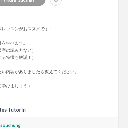
Kurs buchen
本レッスンがおススメです！
容を学べます。
漢字の読み方など）
なる特徴も解説！）
たい内容がありましたら教えてください。
学びましょう ♪
des TutorIn
ursbuchung