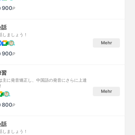
900
P
会話
話しましょう！
Mehr
900
P
練習
は主に発音矯正し、中国語の発音にさらに上達
！
Mehr
800
P
会話
話しましょう！