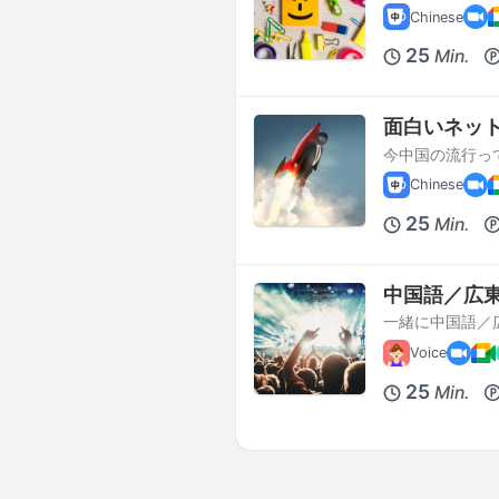
Chinese
25
Min.
面白いネッ
今中国の流行っ
Chinese
25
Min.
中国語／広
一緒に中国語／
Voice
25
Min.