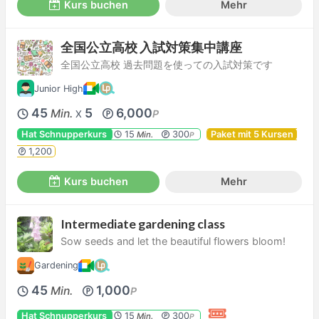
Kurs buchen
Mehr
全国公立高校 入試対策集中講座
全国公立高校 過去問題を使っての入試対策です
Junior High
45
5
6,000
Min.
P
X
Hat Schnupperkurs
15
300
Paket mit 5 Kursen
Min.
P
1,200
Kurs buchen
Mehr
Intermediate gardening class
Sow seeds and let the beautiful flowers bloom!
Gardening
45
1,000
Min.
P
Hat Schnupperkurs
15
300
Min.
P