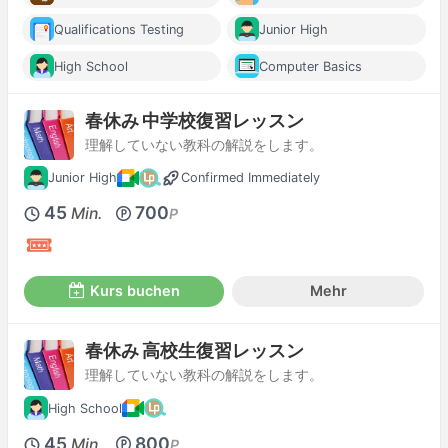
Qualifications Testing
Junior High
High School
Computer Basics
春休み 中学校復習レッスン
理解していない教科の解説をします。
Junior High
Confirmed Immediately
45
700
Min.
P
Kurs buchen
Mehr
春休み 高校生復習レッスン
理解していない教科の解説をします。
High School
45
800
Min.
P