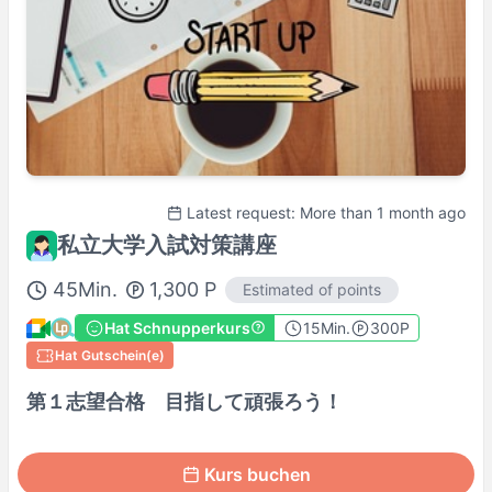
Tutorenprofil
100% Satisfaction Guaranteed Lesson
Details Here→
Latest request: More than 1 month ago
私立大学入試対策講座
45
Min.
1,300
P
Estimated of points
Hat Schnupperkurs
15
Min.
300P
Hat Gutschein(e)
第１志望合格 目指して頑張ろう！
Kurs buchen