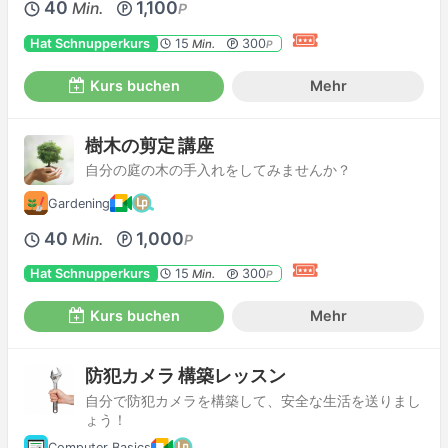
40
1,100
Min.
P
Hat Schnupperkurs
15
300
Min.
P
Kurs buchen
Mehr
樹木の剪定 講座
自分の庭の木の手入れをしてみませんか？
Gardening
40
1,000
Min.
P
Hat Schnupperkurs
15
300
Min.
P
Kurs buchen
Mehr
防犯カメラ 構築レッスン
自分で防犯カメラを構築して、安全な生活を送りまし
ょう！
Computer Basics