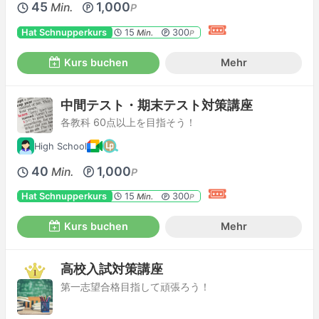
45
1,000
Min.
P
Hat Schnupperkurs
15
300
Min.
P
Kurs buchen
Mehr
中間テスト・期末テスト対策講座
各教科 60点以上を目指そう！
High School
40
1,000
Min.
P
Hat Schnupperkurs
15
300
Min.
P
Kurs buchen
Mehr
高校入試対策講座
第一志望合格目指して頑張ろう！