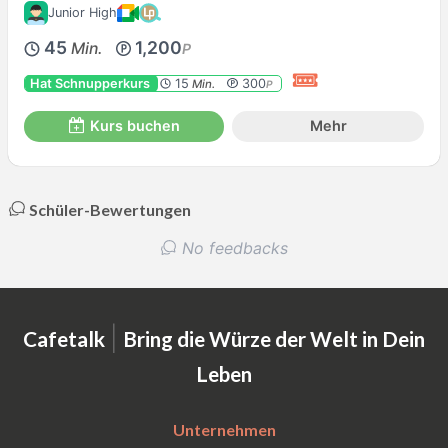
Junior High
45
1,200
Min.
P
Hat Schnupperkurs
15
300
Min.
P
Kurs buchen
Mehr
Schüler-Bewertungen
No feedbacks
|
Cafetalk
Bring die Würze der Welt in Dein
Leben
Unternehmen