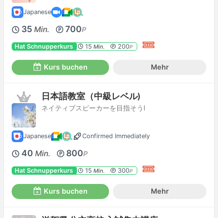
Japanese
35
700
Min.
P
Hat Schnupperkurs
15
200
Min.
P
Kurs buchen
Mehr
日本語教室（中級レベル)
ネイティブスピーカーを目指そうl
Japanese
Confirmed Immediately
40
800
Min.
P
Hat Schnupperkurs
15
300
Min.
P
Kurs buchen
Mehr