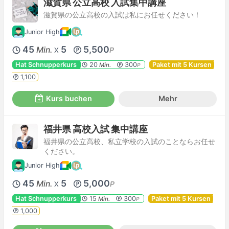
滋賀県 公立高校 入試集中講座
滋賀県の公立高校の入試は私にお任せください！
Junior High
45
5
5,500
Min.
P
X
Hat Schnupperkurs
20
300
Paket mit 5 Kursen
Min.
P
1,100
Kurs buchen
Mehr
福井県 高校入試 集中講座
福井県の公立高校、私立学校の入試のことならお任せ
ください。
Junior High
45
5
5,000
Min.
P
X
Hat Schnupperkurs
15
300
Paket mit 5 Kursen
Min.
P
1,000