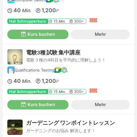
40
1,200
Min.
P
Hat Schnupperkurs
15
300
Min.
P
Kurs buchen
Mehr
電験3種 試験 集中講座
電験３種の4科目を平均的に理解しよう！
Qualifications Testing
40
1,200
Min.
P
Hat Schnupperkurs
15
300
Min.
P
Kurs buchen
Mehr
ガーデニング ワンポイントレッスン
ガーデニングのお悩み 解決します！