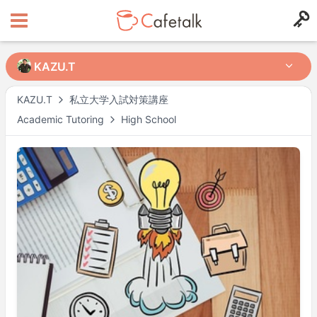
KAZU.T
KAZU.T
KAZU.T
私立大学入試対策講座
Academic Tutoring
High School
from
in
326
141
Mögliche Kurszeiten
Mo
19:30
–
23:00
Di
19:30
–
23:00
Mi
19:30
–
23:00
Do
19:30
–
23:00
Fr
19:30
–
23:00
Actual availability may differ. Please check when you make a request.
Shown in
Asia/Tokyo
time.