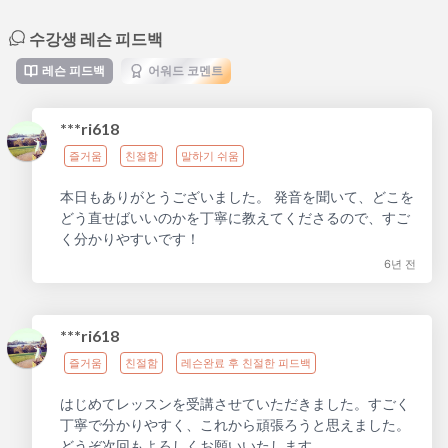
수강생 레슨 피드백
레슨 피드백
어워드 코멘트
***ri618
즐거움
친절함
말하기 쉬움
本日もありがとうございました。 発音を聞いて、どこを
どう直せばいいのかを丁寧に教えてくださるので、すご
く分かりやすいです！
6년 전
***ri618
즐거움
친절함
레슨완료 후 친절한 피드백
はじめてレッスンを受講させていただきました。すごく
丁寧で分かりやすく、これから頑張ろうと思えました。
どうぞ次回もよろしくお願いいたします。