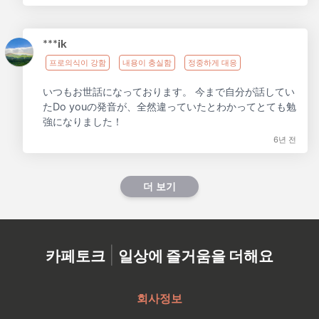
***ik
프로의식이 강함
내용이 충실함
정중하게 대응
いつもお世話になっております。 今まで自分が話してい
たDo youの発音が、全然違っていたとわかってとても勉
強になりました！
6년 전
더 보기
|
카페토크
일상에 즐거움을 더해요
회사정보