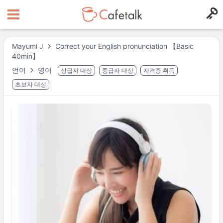
Mayumi J
Correct your English pronunciation 【Basic
40min】
언어
영어
상급자 대상
중급자 대상
자격증 취득
초보자 대상