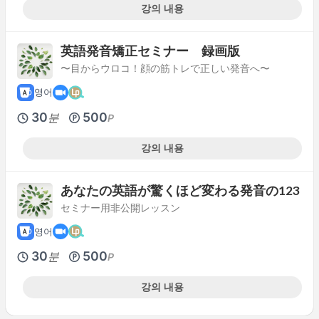
강의 내용
英語発音矯正セミナー 録画版
〜目からウロコ！顔の筋トレで正しい発音へ〜
영어
30
500
분
P
강의 내용
あなたの英語が驚くほど変わる発音の123
セミナー用非公開レッスン
영어
30
500
분
P
강의 내용