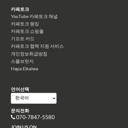
카페토크
YouTube 카페토크 채널
카페토크 랭킹
카페토크 쇼핑몰
기프트 카드
카페토크 협력 지원 서비스
개인정보취급방침
스몰브릿지
Hapa Eikaiwa
언어선택
문의전화
070-7847-5580
JOIN US ON