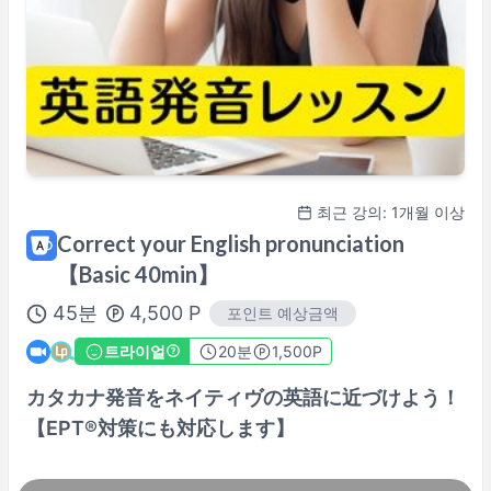
최근 강의: 1개월 이상
Correct your English pronunciation
【Basic 40min】
45
분
4,500
P
포인트 예상금액
트라이얼
20
분
1,500P
カタカナ発音をネイティヴの英語に近づけよう！
【EPT®対策にも対応します】