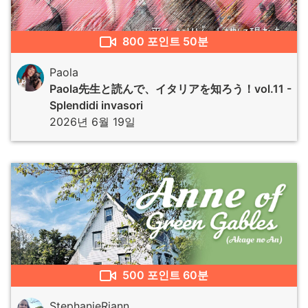
800
포인트
50분
Paola
Paola先生と読んで、イタリアを知ろう！vol.11 -
Splendidi invasori
2026년 6월 19일
500
포인트
60분
StephanieRiann