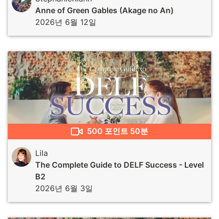
Anne of Green Gables (Akage no An)
2026년 6월 12일
500
포인트
50분
Lila
The Complete Guide to DELF Success - Level
B2
2026년 6월 3일