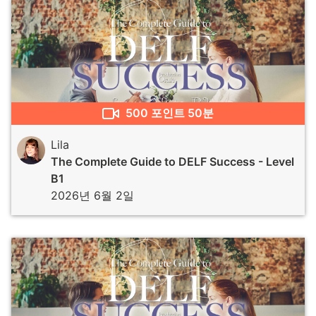
500
포인트
50분
Lila
The Complete Guide to DELF Success - Level
B1
2026년 6월 2일