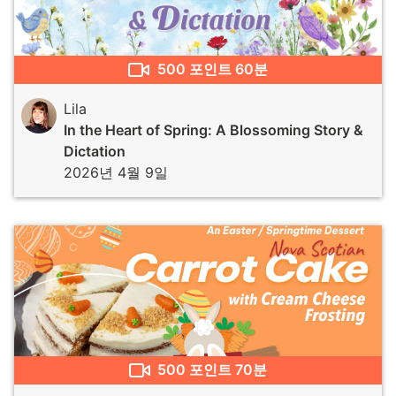
500
포인트
60분
Lila
In the Heart of Spring: A Blossoming Story &
Dictation
2026년 4월 9일
500
포인트
70분