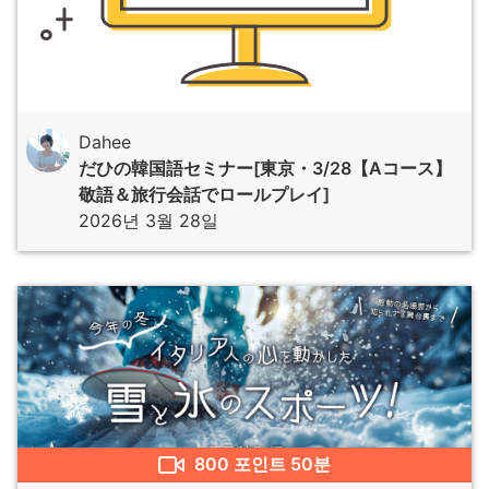
Dahee
だひの韓国語セミナー[東京・3/28【Aコース】
敬語＆旅行会話でロールプレイ]
2026년 3월 28일
800
포인트
50분