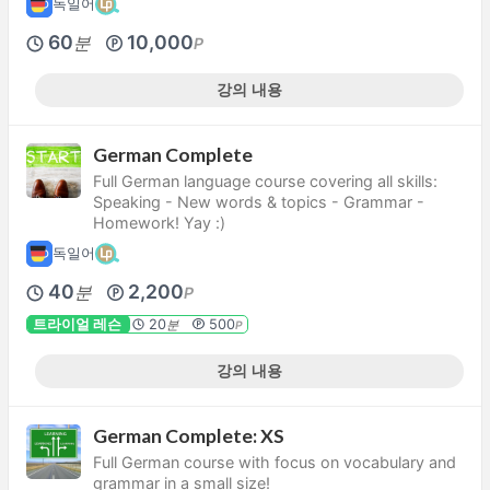
독일어
60
10,000
분
P
강의 내용
German Complete
Full German language course covering all skills:
Speaking - New words & topics - Grammar -
Homework! Yay :)
독일어
40
2,200
분
P
트라이얼 레슨
20
500
분
P
강의 내용
German Complete: XS
Full German course with focus on vocabulary and
grammar in a small size!