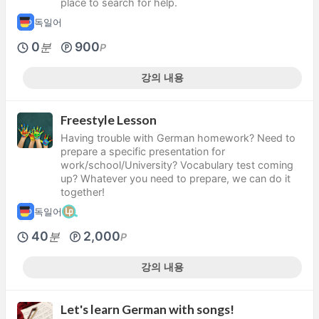
place to search for help.
독일어
0
900
분
P
강의 내용
Freestyle Lesson
Having trouble with German homework? Need to
prepare a specific presentation for
work/school/University? Vocabulary test coming
up? Whatever you need to prepare, we can do it
together!
독일어
40
2,000
분
P
강의 내용
Let's learn German with songs!