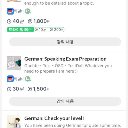
enough to be detailed about a topic.
독일어
40
1,800
분
P
트라이얼 레슨
10
200
분
P
강의 내용
German: Speaking Exam Preparation
Goehte - Telc - ÖSD - TestDaf: Whatever you
need to prepare I am here :)
독일어
30
1,500
분
P
강의 내용
German: Check your level!
You have been doing German for quite some time,