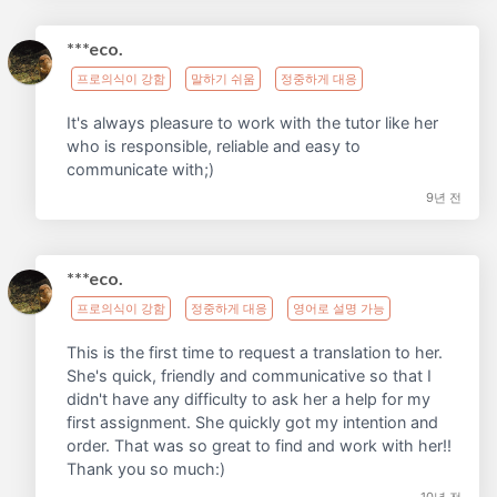
***eco.
프로의식이 강함
말하기 쉬움
정중하게 대응
It's always pleasure to work with the tutor like her
who is responsible, reliable and easy to
communicate with;)
9년 전
***eco.
프로의식이 강함
정중하게 대응
영어로 설명 가능
This is the first time to request a translation to her.
She's quick, friendly and communicative so that I
didn't have any difficulty to ask her a help for my
first assignment. She quickly got my intention and
order. That was so great to find and work with her!!
Thank you so much:)
10년 전