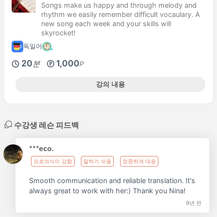
Songs make us happy and through melody and
rhythm we easily remember difficult vocaulary. A
new song each week and your skills will
skyrocket!
독일어
20
1,000
분
P
강의 내용
수강생 레슨 피드백
***eco.
프로의식이 강함
말하기 쉬움
정중하게 대응
Smooth communication and reliable translation. It's
always great to work with her:) Thank you Nina!
9년 전