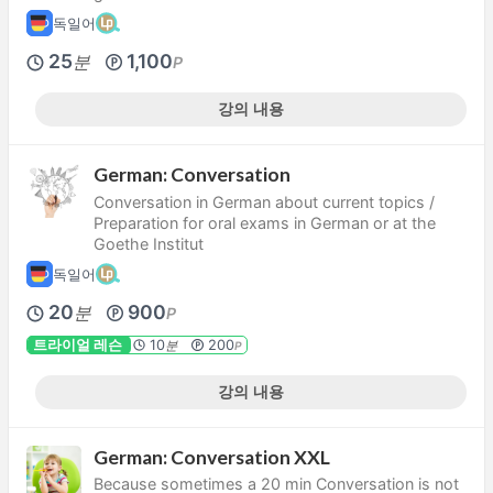
독일어
25
1,100
분
P
강의 내용
German: Conversation
Conversation in German about current topics /
Preparation for oral exams in German or at the
Goethe Institut
독일어
20
900
분
P
트라이얼 레슨
10
200
분
P
강의 내용
German: Conversation XXL
Because sometimes a 20 min Conversation is not