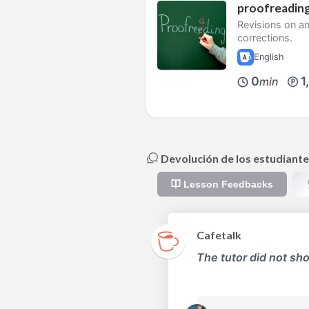
proofreading
Revisions on an
corrections.
English
0
1
min
Devolución de los estudiante
Lesson Feedbacks
Cafetalk
The tutor did not sho