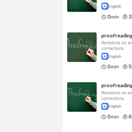
English
0
3
min
proofreading
Revisions on an
corrections.
English
0
5
min
proofreading
Revisions on an
corrections.
English
0
6
min