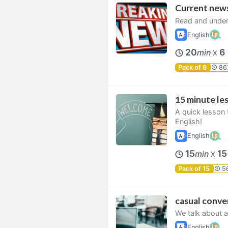
Current news
Read and under
English
20
6
min
X
Pack of 6
86
15 minute le
A quick lesson
English!
English
15
1
min
X
Pack of 15
5
casual conve
We talk about 
English