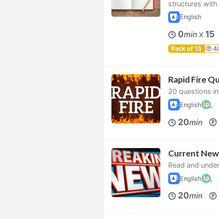
structures with 
English
0
15
min
X
Pack of 15
4
Rapid Fire Q
20 questions in
English
20
min
Current New
Read and under
English
20
min