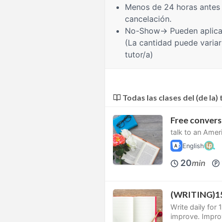
Menos de 24 horas
antes 
cancelación.
No-Show
→ Pueden aplica
(La cantidad puede variar
tutor/a)
Todas las clases del (de la) 
Free convers
talk to an Amer
English
20
min
(WRITING)15
Write daily for 
improve. Impro