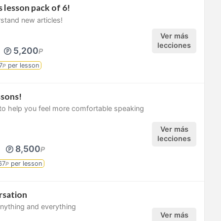
 lesson pack of 6!
stand new articles!
Ver más
lecciones
5,200
P
7
per lesson
P
ssons!
 to help you feel more comfortable speaking
Ver más
lecciones
5
8,500
P
67
per lesson
P
rsation
anything and everything
Ver más