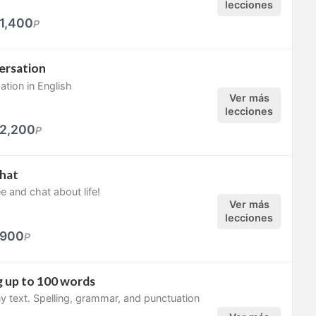
lecciones
1,400
P
ersation
tion in English
Ver más
lecciones
2,200
P
hat
e and chat about life!
Ver más
lecciones
900
P
 up to 100 words
y text. Spelling, grammar, and punctuation