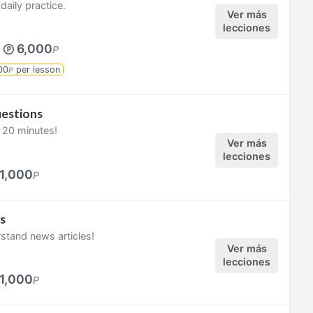
daily practice.
Ver más
lecciones
6,000
P
00
per lesson
P
uestions
 20 minutes!
Ver más
lecciones
1,000
P
s
stand news articles!
Ver más
lecciones
1,000
P