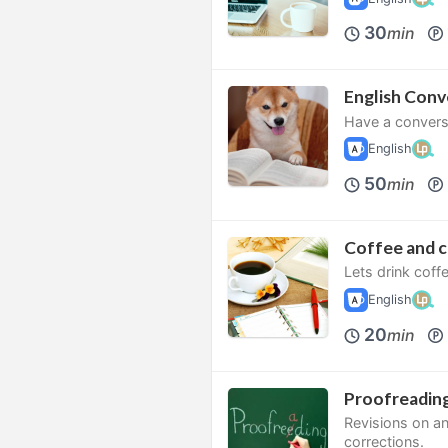
30
min
English Conv
Have a conversa
English
50
min
Coffee and c
Lets drink coffe
English
20
min
Proofreading
Revisions on an
corrections.