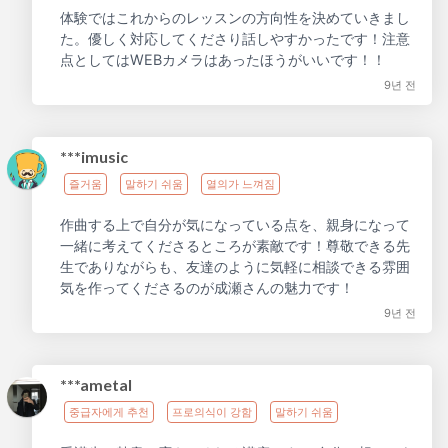
体験ではこれからのレッスンの方向性を決めていきまし
た。優しく対応してくださり話しやすかったです！注意
点としてはWEBカメラはあったほうがいいです！！
9년 전
***imusic
즐거움
말하기 쉬움
열의가 느껴짐
作曲する上で自分が気になっている点を、親身になって
一緒に考えてくださるところが素敵です！尊敬できる先
生でありながらも、友達のように気軽に相談できる雰囲
気を作ってくださるのが成瀬さんの魅力です！
9년 전
***ametal
중급자에게 추천
프로의식이 강함
말하기 쉬움