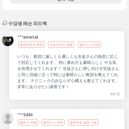
수강생 레슨 피드백
***ametal
중급자에게 추천
프로의식이 강함
열의가 느껴짐
いつも、親切に厳しくも優しくも生徒さんの熱意に応じ
て対応してくれます。 特に褒め方も素晴らしく やる気
を倍増させてくれます！ 生徒さんに押し付けず生徒さん
と同じ目線に立って時には素晴らしい教訓を教えてくれ
ます。 テクニックのみならず心構えも教えてくれます。
非常にありがたい講座です！
9년 전
***SAN
말하기 쉬움
열의가 느껴짐
일본어로 설명 가능