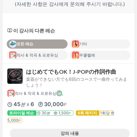
(자세한 사항은 강사에게 문의해 주시기 바랍니다.)
이 강사의 다른 레슨
모든 레슨
기타
작사 & 작곡 & 프로듀싱
우쿨렐레
はじめてでもOK！J-POPの作詞作曲
楽器ができない方でも6回のコースで一曲作ってみま
しょう！
작사 & 작곡 & 프로듀싱
45
6
30,000
분
P
X
트라이얼 레슨
30
1,500
6회 패키지
1회당
분
P
5,000
P
강의 내용