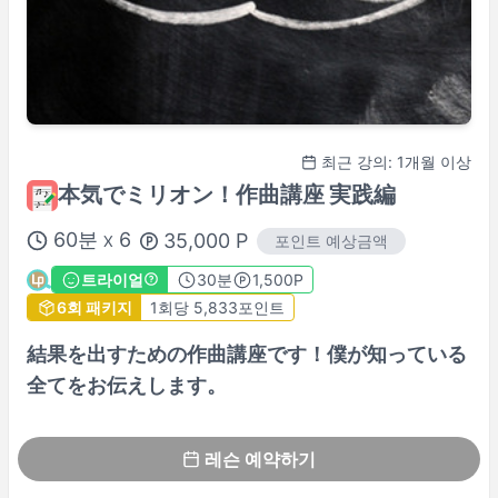
최근 강의: 1개월 이상
本気でミリオン！作曲講座 実践編
60
분
6
35,000
P
포인트 예상금액
X
트라이얼
30
분
1,500P
6회 패키지
1회당 5,833포인트
結果を出すための作曲講座です！僕が知っている
全てをお伝えします。
레슨 예약하기