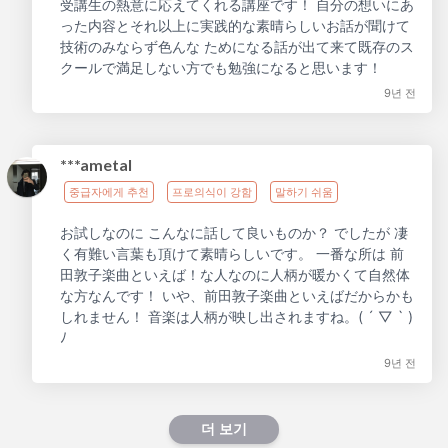
受講生の熱意に応えてくれる講座です！ 自分の想いにあ
った内容とそれ以上に実践的な素晴らしいお話が聞けて
技術のみならず色んな ためになる話が出て来て既存のス
クールで満足しない方でも勉強になると思います！
9년 전
***ametal
중급자에게 추천
프로의식이 강함
말하기 쉬움
お試しなのに こんなに話して良いものか？ でしたが 凄
く有難い言葉も頂けて素晴らしいです。 一番な所は 前
田敦子楽曲といえば！な人なのに人柄が暖かくて自然体
な方なんです！ いや、前田敦子楽曲といえばだからかも
しれません！ 音楽は人柄が映し出されますね。( ´ ▽ ` )
ﾉ
9년 전
더 보기