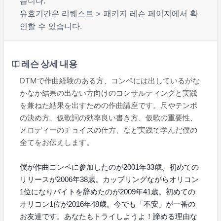
습니다.
유효기간은 리퀘스트 > 패키지 레슨 페이지에서 확
인할 수 있습니다.
레슨 상세 내용
DTMで作曲経験のある方、コンペには出しているがな
かなか結果の出ない方向けのコンサルティングと実践
を兼ねた結果を出すための作曲講座です。尺やテンポ
の決め方、仮歌詞の効率良い書き方、仮歌の重要性、
メロディーのチョイスの仕方、など実践で学んだ僕の
全てをお伝えします。
僕が作曲コンペに参加したのが2001年33歳。初めての
リリースが2006年38歳。カップリングながらオリコン
1位になりバイトを辞めたのが2009年41歳。初めての
オリコン1位が2016年48歳。今でも「不安」が一番の
お友達です。あなたもトライしようよ！諦める理由な