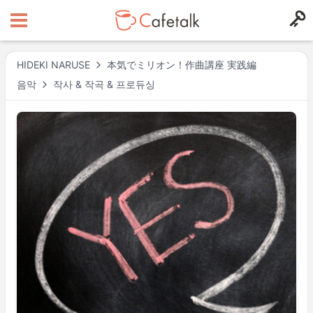
HIDEKI NARUSE
本気でミリオン！作曲講座 実践編
음악
작사 & 작곡 & 프로듀싱