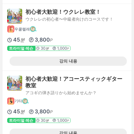
初心者大歓迎！ウクレレ教室！
ウクレレの初心者〜中級者向けのコースです！
우쿨렐레
45
3,800
분
P
트라이얼 레슨
30
1,000
분
P
강의 내용
初心者大歓迎！アコースティックギター
教室
アコギの弾き語りから始めませんか？
기타
45
3,800
분
P
트라이얼 레슨
30
1,000
분
P
강의 내용