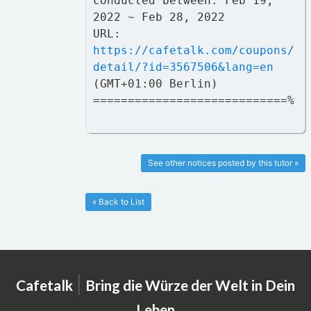
conducted between: Feb 19,
2022 ~ Feb 28, 2022
URL:
https://cafetalk.com/coupons/
detail/?id=3567506&lang=en
(GMT+01:00 Berlin)
============================%
See other notices posted by this tutor »
« Back to List
|
Cafetalk
Bring die Würze der Welt in Dein
Leben