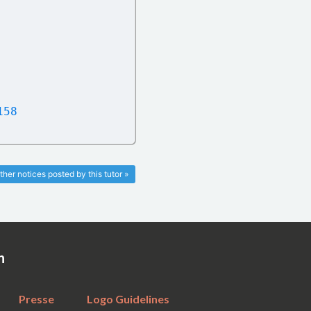
158
ther notices posted by this tutor »
n
Presse
Logo Guidelines