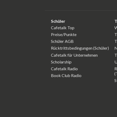
Schüler
T
Cafetalk Top
W
Preise/Punkte
T
Schüler AGB
T
Rücktrittsbedingungen (Schüler)
N
Cafetalk für Unternehmen
T
Scholarship
U
Cafetalk Radio
R
(
Book Club Radio
S