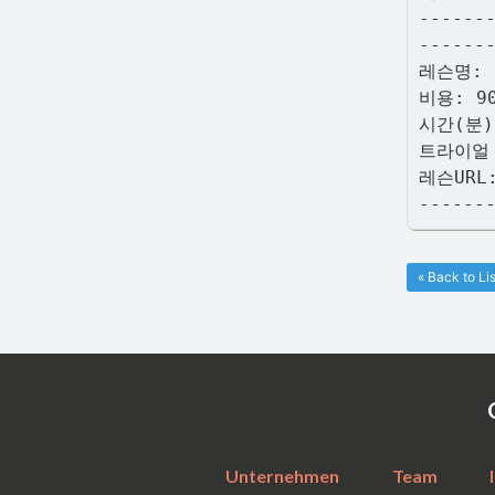
------
------
레슨명:
비용: 9
시간(분)
트라이얼
레슨URL
------
« Back to Lis
Unternehmen
Team