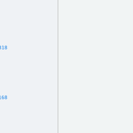
818
168