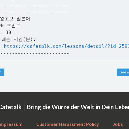
-------------------------
-------------------------
 왕초보 일본어
00 포인트
: 30
 레슨 시간(분):
:
https://cafetalk.com/lessons/detail/?id=259
-------------------------
t
See o
|
Cafetalk
Bring die Würze der Welt in Dein Lebe
Impressum
Customer Harassment Policy
Jobs