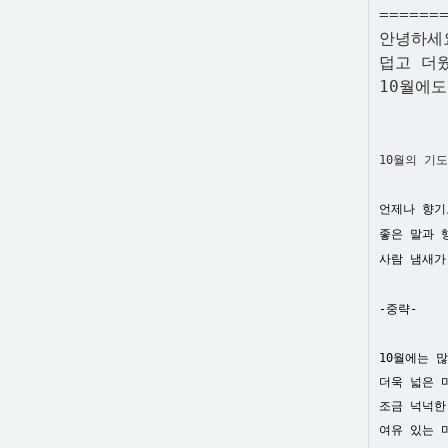
======
안녕하세
덥고 더
10월에
10월의 기
언제나 향기
좋은 말과 
사람 냄새가
-중략-
10월에는 
더욱 넓은 
조금 넉넉한
여유 있는 