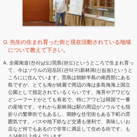
Q. 先生の生まれ育った街と現在活動されている地域
について教えて下さい。
A. 全羅南道(전라남도)莞島(완도)というところで生まれ育っ
て、今はソウルの冠岳区(관악구)新林洞(신림동)というと
ころにに住んでいます。莞島は朝鮮半島の南西部にある
島ですが、とても海が綺麗で周辺の海は多島海海上国立
公園として指定されているくらいです。海苔やアワビな
どシーフードがとても有名で、特にアワビは韓国で一番
の産地です。それから新林洞は駅の周辺がソウルでも指
折りの繁華街でもあるし、閑静な住宅街もある下町の雰
囲気です。バスや地下鉄など交通も便利で、美味しいお
店など何でもあるので非常に満足して住める街です。も
う14年以上住んでいます。