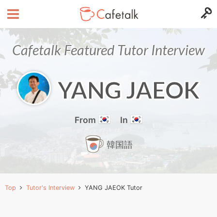
Cafetalk Featured Tutor Interview
YANG JAEOK
From
In
韓国語
Top
Tutor's Interview
YANG JAEOK Tutor